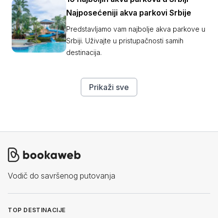
Najposećeniji akva parkovi Srbije
Predstavljamo vam najbolje akva parkove u
Srbiji. Uživajte u pristupačnosti samih
destinacija.
Prikaži sve
Vodič do savršenog putovanja
TOP DESTINACIJE