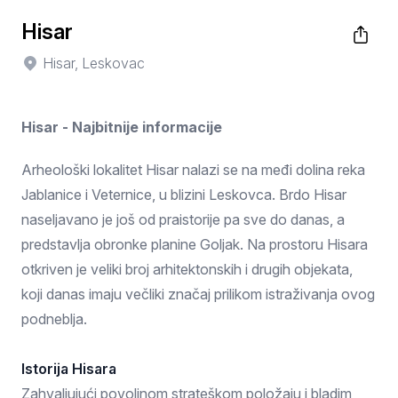
Hisar
Hisar, Leskovac
Hisar - Najbitnije informacije
Arheološki lokalitet Hisar nalazi se na međi dolina reka
Jablanice i Veternice, u blizini Leskovca. Brdo Hisar
naseljavano je još od praistorije pa sve do danas, a
predstavlja obronke planine Goljak. Na prostoru Hisara
otkriven je veliki broj arhitektonskih i drugih objekata,
koji danas imaju večliki značaj prilikom istraživanja ovog
podneblja.
Istorija Hisara
Zahvaljujući povoljnom strateškom položaju i bladim