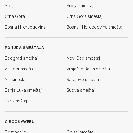
Srbija
Srbija smeštaj
Crna Gora
Crna Gora smeštaj
Bosna i Hercegovina
Bosna i Hercegovina smeštaj
PONUDA SMEŠTAJA
Beograd smeštaj
Novi Sad smeštaj
Zlatibor smeštaj
Vrnjačka Banja smeštaj
Niš smeštaj
Sarajevo smeštaj
Banja Luka smeštaj
Budva smeštaj
Bar smeštaj
O BOOKAWEBU
Destinacije
Oglasi smeštaj