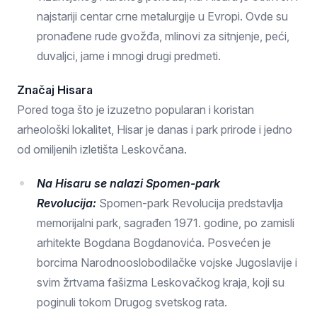
najstariji centar crne metalurgije u Evropi. Ovde su
pronađene rude gvožđa, mlinovi za sitnjenje, peći,
duvaljci, jame i mnogi drugi predmeti.
Značaj Hisara
Pored toga što je izuzetno popularan i koristan
arheološki lokalitet, Hisar je danas i park prirode i jedno
od omiljenih izletišta Leskovčana.
Na Hisaru se nalazi Spomen-park
Revolucija:
Spomen-park Revolucija predstavlja
memorijalni park, sagrađen 1971. godine, po zamisli
arhitekte Bogdana Bogdanovića. Posvećen je
borcima Narodnooslobodilačke vojske Jugoslavije i
svim žrtvama fašizma Leskovačkog kraja, koji su
poginuli tokom Drugog svetskog rata.