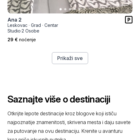
Ana 2
Leskovac
·
Grad
·
Centar
Studio
·
2 Osobe
29 €
noćenje
Prikaži sve
Saznajte više o destinaciji
Otkrijte lepote destinacije kroz blogove koji ističu
najpoznatije znamenitosti, skrivena mesta i daju savete
za putovanje na ovu destinaciju. Krenite u avanturu
kroz priče iskusnih putnika.