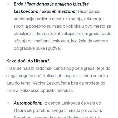
Brdo Hisar danas je omiljeno izletište
Leskovčana i okolnih meštana:
Hisar danas
predstavlja omiljeno mesto za šetnju, rekreaciju i
sport, a posebno su mladi ti koji biraju ovo mesto za
okupljanje i druženje. Zahvaljujući blizini gradu, ovde
uživaju svi meštani Leskovca, koji žele da odmore
od gradske buke i gužve.
Kako doći do Hisara?
Hisar se nalazi nadomak centralnog dela grada, te je do
njega moguće doći kolima, ali i napraviti jednu šetačku
turu do tamo. Većina Leskovčana bira da prošeta do
Hisara, kako bi se opustili i rekreirali.
Automobilom:
Iz centra Leskovca će vam do
Hisara biti potrebno svega 5 minuta prevozom.
Potrebno je samo da pratite Radansku ulicu, a