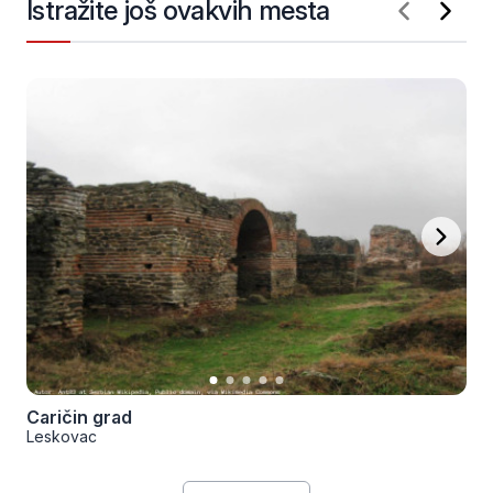
Istražite još ovakvih mesta
Caričin grad
Leskovac