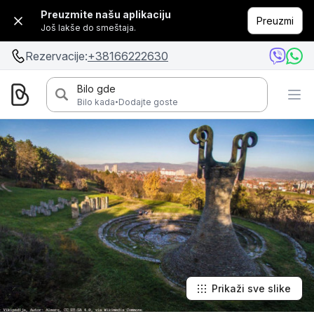
Preuzmite našu aplikaciju
Preuzmi
Još lakše do smeštaja.
Rezervacije:
+38166222630
Bilo gde
·
Bilo kada
Dodajte goste
Prikaži sve slike