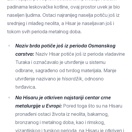
padinama leskovačke kotline, ovaj prostor uvek je bio
naseljen ljudima. Ostaci najranijeg naselja potiču još iz
srednjeg i mlađeg neolita, a Hisar je naseljavan još i
tokom svih perioda metalnog doba.
Naziv brda potiče još iz perioda Osmanskog
carstva:
Naziv Hisar potiče još iz perioda vladavine
Turaka i označavalo je utvrđenje u sistemu
odbrane, sagrađeno od tvrdog materijala. Manje
utvrđenje nazivano je
hisardžik
, odnosno
tvrđavica.
Na Hisaru je otkriven najstariji centar crne
metalurgije u Evropi:
Pored toga što su na Hisaru
pronađeni ostaci života iz neolita, bakarnog,
bronzanog i metalnog doba, kao i rimskog,
vizantijskog i turskog perioda, na Hisaru je otkriven i