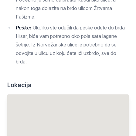
nakon toga dolazite na brdo ulicom Žrtvama
Fašizma.
Peške:
Ukoliko ste odučili da peške odete do brda
Hisar, biće vam potrebno oko pola sata lagane
šetnje. Iz Norvežanske ulice je potrebno da se
odvojite u ulicu uz koju ćete ići uzbrdo, sve do
brda.
Lokacija