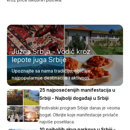
Južna Srbija - Vodič kroz
lepote juga Srbije
Upoznajte sa nama tradiciju, običaje,
najpopularnije destinacije i aktivnosti
juga Srbije.
25 najposećenijih manifestacija u
Srbiji - Najbolji događaji u Srbiji
Festivalski program Srbije danas je veoma
bogat. Otkrijte koje manifestacije privlače
najviše posetilaca.
10 najboljih akva parkova u Srbiji -