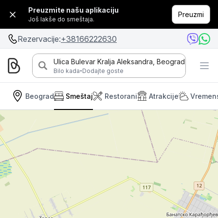
Preuzmite našu aplikaciju
Preuzmi
Još lakše do smeštaja.
Rezervacije:
+38166222630
Ulica Bulevar Kralja Aleksandra, Beograd
·
Bilo kada
Dodajte goste
Beograd
Smeštaj
Restorani
Atrakcije
Vremen