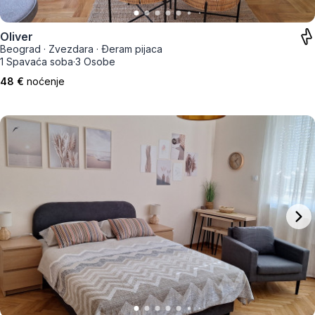
Oliver
Beograd
·
Zvezdara
·
Đeram pijaca
1 Spavaća soba
·
3 Osobe
48 €
noćenje