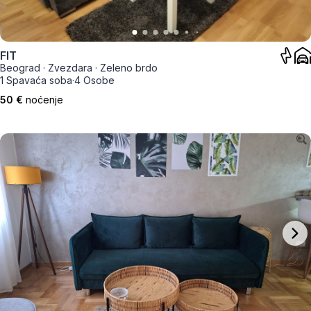
FIT
Beograd
·
Zvezdara
·
Zeleno brdo
1 Spavaća soba
·
4 Osobe
50 €
noćenje