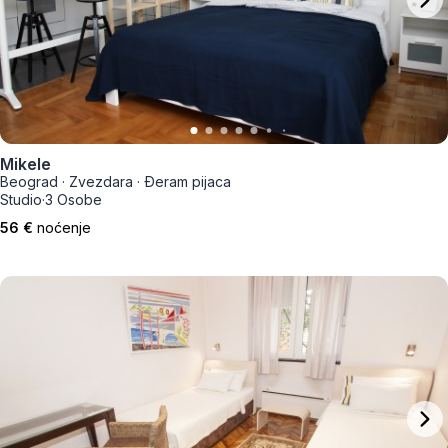
Mikele
Beograd
·
Zvezdara
·
Đeram pijaca
Studio
·
3 Osobe
56 €
noćenje