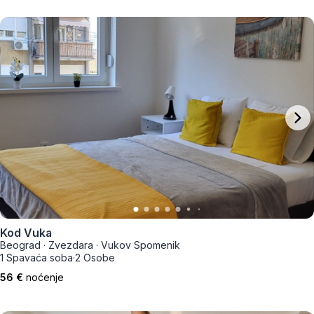
Kod Vuka
Beograd
·
Zvezdara
·
Vukov Spomenik
1 Spavaća soba
·
2 Osobe
56 €
noćenje