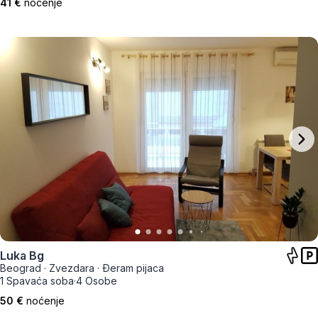
41 €
noćenje
Luka Bg
Beograd
·
Zvezdara
·
Đeram pijaca
1 Spavaća soba
·
4 Osobe
50 €
noćenje