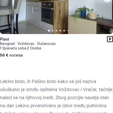
Plavi
Beograd
·
Voždovac
·
Dušanovac
1 Spavaća soba
·
2 Osobe
56 €
noćenje
Lekino brdo, ili Pašino brdo kako se još naziva
ušuškano je izmđu opšteina Voždovac i Vračar, tačnije
nalazi se na njihovoj međi. Zbog pozcijie naselja stan
na dan Lekino prvenstveno je izbor među putnicima