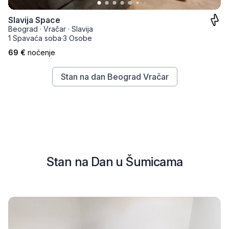
Slavija Space
Beograd
·
Vračar
·
Slavija
1 Spavaća soba
·
3 Osobe
69 €
noćenje
Stan na dan Beograd Vračar
Stan na Dan u Šumicama