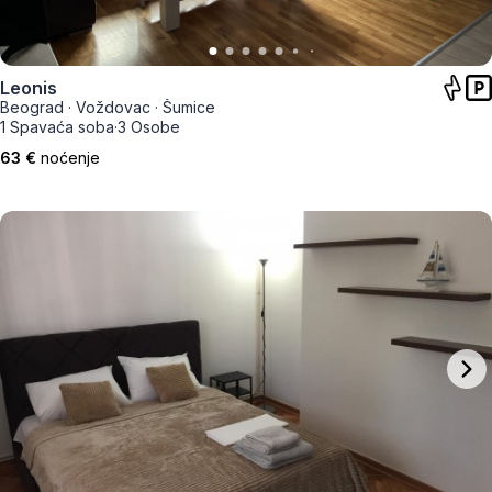
Leonis
Beograd
·
Voždovac
·
Šumice
1 Spavaća soba
·
3 Osobe
63 €
noćenje