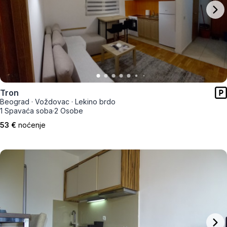
Tron
Beograd
·
Voždovac
·
Lekino brdo
1 Spavaća soba
·
2 Osobe
53 €
noćenje