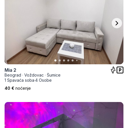
Mia 2
Beograd
·
Voždovac
·
Šumice
1 Spavaća soba
·
4 Osobe
40 €
noćenje