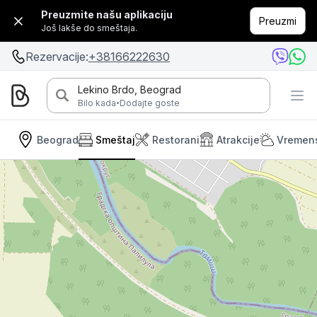
Preuzmite našu aplikaciju
Preuzmi
Još lakše do smeštaja.
Rezervacije:
+38166222630
Lekino Brdo, Beograd
·
Bilo kada
Dodajte goste
Beograd
Smeštaj
Restorani
Atrakcije
Vremen