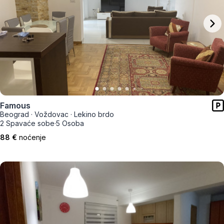
Famous
Beograd
·
Voždovac
·
Lekino brdo
2 Spavaće sobe
·
5 Osoba
88 €
noćenje