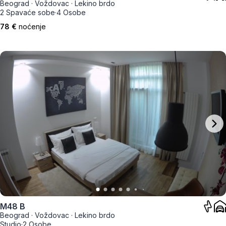
Beograd
·
Voždovac
·
Lekino brdo
2 Spavaće sobe
·
4 Osobe
78 €
noćenje
M48 B
Beograd
·
Voždovac
·
Lekino brdo
Studio
·
2 Osobe