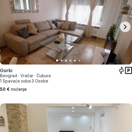
Gorki
Beograd
·
Vračar
·
Čubura
1 Spavaća soba
·
3 Osobe
50 €
noćenje