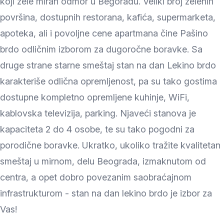
koji žele miran odmor u Begoradu. Veliki broj zelenih
površina, dostupnih restorana, kafića, supermarketa,
apoteka, ali i povoljne cene apartmana čine Pašino
brdo odličnim izborom za dugoročne boravke. Sa
druge strane starne smeštaj stan na dan Lekino brdo
karakteriše odlična opremljenost, pa su tako gostima
dostupne kompletno opremljene kuhinje, WiFi,
kablovska televizija, parking. Njaveći stanova je
kapaciteta 2 do 4 osobe, te su tako pogodni za
porodične boravke. Ukratko, ukoliko tražite kvalitetan
smeštaj u mirnom, delu Beograda, izmaknutom od
centra, a opet dobro povezanim saobraćajnom
infrastrukturom - stan na dan lekino brdo je izbor za
Vas!