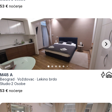
53 €
noćenje
M48 A
Beograd
·
Voždovac
·
Lekino brdo
Studio
·
2 Osobe
53 €
noćenje