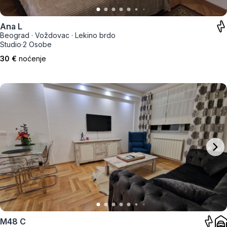
Ana L
Beograd
·
Voždovac
·
Lekino brdo
Studio
·
2 Osobe
30 €
noćenje
M48 C