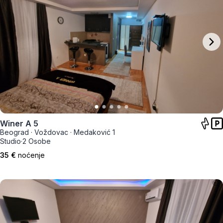
Winer A 5
Beograd
·
Voždovac
·
Medaković 1
Studio
·
2 Osobe
35 €
noćenje