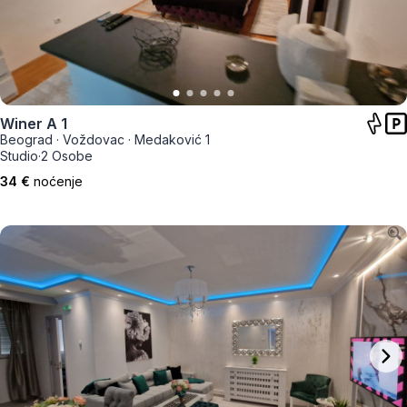
Winer A 1
Beograd
·
Voždovac
·
Medaković 1
Studio
·
2 Osobe
34 €
noćenje