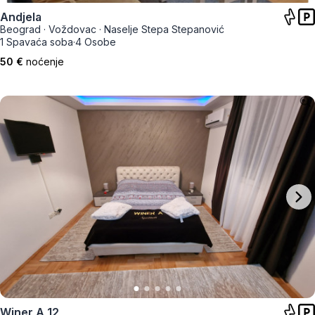
Andjela
Beograd
·
Voždovac
·
Naselje Stepa Stepanović
1 Spavaća soba
·
4 Osobe
50 €
noćenje
Winer A 12