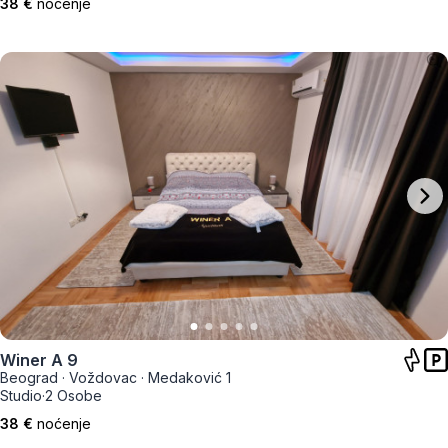
38 €
noćenje
Winer A 9
Beograd
·
Voždovac
·
Medaković 1
Studio
·
2 Osobe
38 €
noćenje