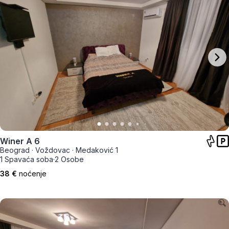
Winer A 6
Beograd
·
Voždovac
·
Medaković 1
1 Spavaća soba
·
2 Osobe
38 €
noćenje