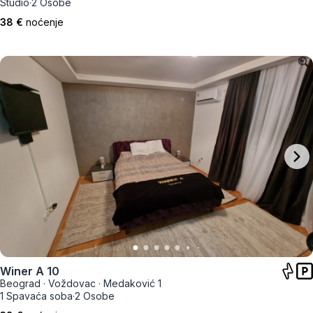
Studio
·
2 Osobe
38 €
noćenje
Winer A 10
Beograd
·
Voždovac
·
Medaković 1
1 Spavaća soba
·
2 Osobe