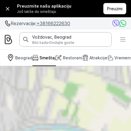
Preuzmite našu aplikaciju
Preuzmi
Još lakše do smeštaja.
Rezervacije:
+38166222630
Voždovac, Beograd
·
Bilo kada
Dodajte goste
Beograd
Smeštaj
Restorani
Atrakcije
Vremen