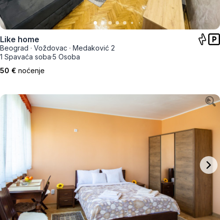
Like home
Beograd
·
Voždovac
·
Medaković 2
1 Spavaća soba
·
5 Osoba
50 €
noćenje