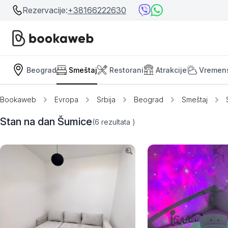
Rezervacije:
+38166222630
Beograd
Smeštaj
Restorani
Atrakcije
Vremen
Srbija
Srbija
Bosna i Hercegovina
Bookaweb
Evropa
Srbija
Beograd
Smeštaj
Crna Gora
Beograd
Stan na dan Šumice
(6
rezultata
)
Ostalo
Niš
Srebrno jezero
Prolom Banja
Užice