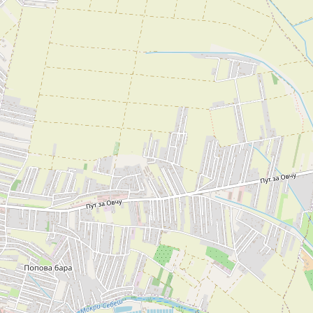
Šabac
naroda, a slike lokalnih i tradicionalnih
specijaliteta osetićete i na svojim
nepcima.
Loznica
Sombor
Zaječar
Vrbas
Majdanpek
Ub
Donji Milanovac
Apatin
Palić