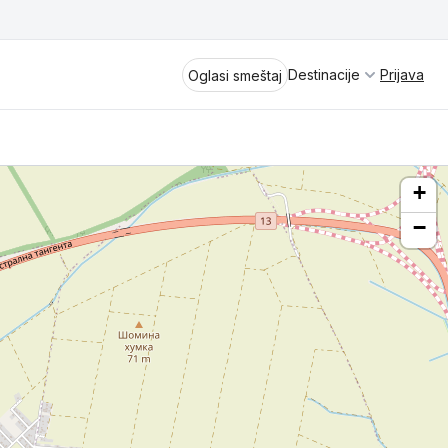
Destinacije
Prijava
Oglasi smeštaj
+
−
Divčibare
Vrnjačka Banja
Spremite se za virtuelno putovanje
kroz jednu od najlepših zemalja
Perućac
Evrope i sveta. Uživaćete u prikazima
planinskih masiva poput Tare i Šar-
Kladovo
planine, ali i u ravničarskim predelima
prostrane Vojvodine. Istraživanje
Aranđelovac
tradicije i kulturnog dobra Srbije
otkriće vam pravu narav srpskog