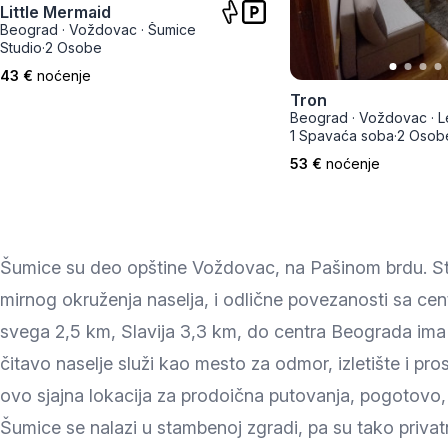
Little Mermaid
Zlatar
Beograd
·
Voždovac
·
Šumice
Studio
·
2 Osobe
43 €
noćenje
Tron
Beograd
·
Voždovac
·
L
1 Spavaća soba
·
2 Osob
53 €
noćenje
Šumice su deo opštine Voždovac, na Pašinom brdu. St
mirnog okruženja naselja, i odlične povezanosti sa c
svega 2,5 km, Slavija 3,3 km, do centra Beograda ima
čitavo naselje služi kao mesto za odmor, izletište i pro
ovo sjajna lokacija za prodoična putovanja, pogotovo
Šumice se nalazi u stambenoj zgradi, pa su tako priva