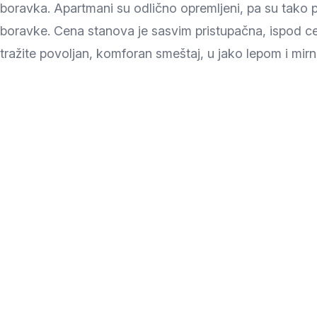
boravka. Apartmani su odlično opremljeni, pa su tako 
boravke. Cena stanova je sasvim pristupačna, ispod c
tražite povoljan, komforan smeštaj, u jako lepom i mir