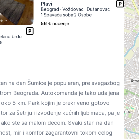
Plavi
Prokuplje
Beograd
·
Voždovac
·
Dušanovac
1 Spavaća soba
·
2 Osobe
56 €
noćenje
ekino brdo
e
an na dan Šumice je popularan, pre svegazbog
entrom Beograda. Autokomanda je tako udaljena
 oko 5 km. Park kojim je prekriveno gotovo
stor za šetnju i izvođenje kućnih ljubimaca, pa je
, ako ste sa malom decom. Svaki stan na dan
tnost, mir i komfor zagarantovni tokom celog