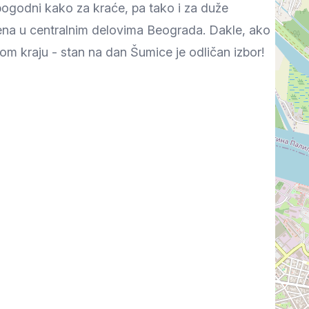
pogodni kako za kraće, pa tako i za duže
ena u centralnim delovima Beograda. Dakle, ako
nom kraju - stan na dan Šumice je odličan izbor!