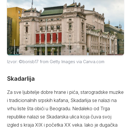
Izvor: ©borisb17 from Getty Images via Canva.com
Skadarlija
Za sve ljubitelje dobre hrane i pića, starogradske muzike
i tradicionalnih srpskih kafana, Skadarlija se nalazi na
vrhu liste šta obići u Beogradu. Nedaleko od Trga
republike nalazi se Skadarska ulica koja čuva svoj
izgled s kraja XIX i početka XX veka. Iako je dugačka