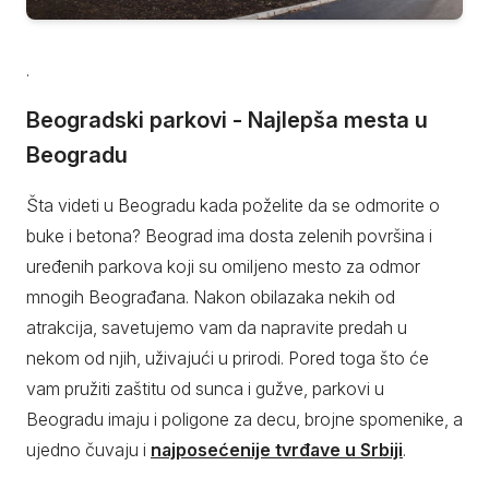
.
Beogradski parkovi - Najlepša mesta u
Beogradu
Šta videti u Beogradu kada poželite da se odmorite o
buke i betona? Beograd ima dosta zelenih površina i
uređenih parkova koji su omiljeno mesto za odmor
mnogih Beograđana. Nakon obilazaka nekih od
atrakcija, savetujemo vam da napravite predah u
nekom od njih, uživajući u prirodi. Pored toga što će
vam pružiti zaštitu od sunca i gužve, parkovi u
Beogradu imaju i poligone za decu, brojne spomenike, a
ujedno čuvaju i
najposećenije tvrđave u Srbiji
.