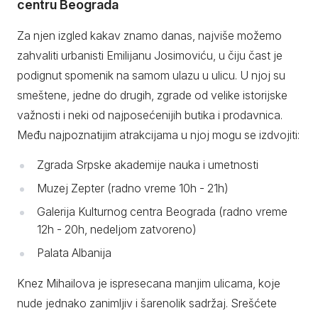
centru Beograda
Za njen izgled kakav znamo danas, najviše možemo
zahvaliti urbanisti Emilijanu Josimoviću, u čiju čast je
podignut spomenik na samom ulazu u ulicu. U njoj su
smeštene, jedne do drugih, zgrade od velike istorijske
važnosti i neki od najposećenijih butika i prodavnica.
Među najpoznatijim atrakcijama u njoj mogu se izdvojiti:
Zgrada Srpske akademije nauka i umetnosti
Muzej Zepter (radno vreme 10h - 21h)
Galerija Kulturnog centra Beograda (radno vreme
12h - 20h, nedeljom zatvoreno)
Palata Albanija
Knez Mihailova je ispresecana manjim ulicama, koje
nude jednako zanimljiv i šarenolik sadržaj. Srešćete