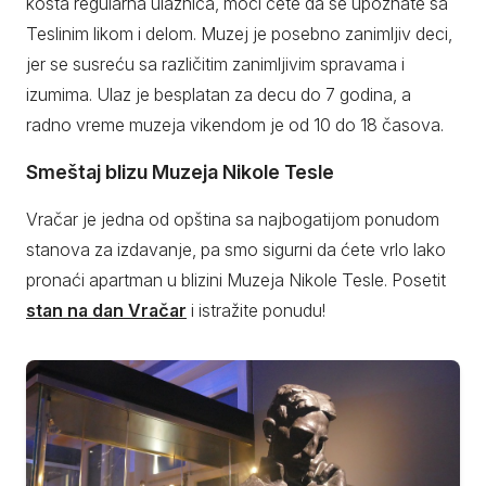
košta regularna ulaznica, moći ćete da se upoznate sa
Teslinim likom i delom. Muzej je posebno zanimljiv deci,
jer se susreću sa različitim zanimljivim spravama i
izumima. Ulaz je besplatan za decu do 7 godina, a
radno vreme muzeja vikendom je od 10 do 18 časova.
Smeštaj blizu Muzeja Nikole Tesle
Vračar je jedna od opština sa najbogatijom ponudom
stanova za izdavanje, pa smo sigurni da ćete vrlo lako
pronaći apartman u blizini Muzeja Nikole Tesle. Posetit
stan na dan Vračar
i istražite ponudu!