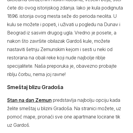
ćete do ovog istorijskog zdanja. Iako je kula podignuta
1896. istorija ovog mesta seže do perioda neolita. U
kulu se možete i popeti, i uživati u pogledu na Dunav i
Beograd iz sasvim drugog ugla. Vredno je posete, a
nakon što završite obilazak Gardoš kule, možete
nastaviti šetnju Zemunskim kejom i sesti u neki od
restorana na obali reke koji nude najbolje riblje
specijalitete. Naša preporuka je, obavezno probajte
riblju čorbu, nema joj ravne!
Smeštaj blizu Gradoša
Stan na dan Zemun
predstavlja najbolju opciju kada
želite smeštaj u blizini Gradoša. Na stranici možete, uz
pomoć mape, pronaći sve one apartmane locirane tik
uz Gardoš.