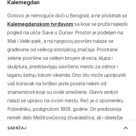
Kalemegdan
Gotovo je nemoguće doći u Beograd, a ne prošetati se
Kalemegdanskom tvrđavom
sa koje se pruža najlepši
pogled na ušće Save u Dunav. Prostor je podeljen na
Mali i Veliki park, a na njegovoj površini nalaze se
građevine od velikog istorijskog značaja. Prostrane
zelene površine sa velikim brojem drveća, klupa i
skulptura, predstavljaju savršeno mesto za odmor i
laganu šetnju tokom vikenda. Ono što može upotpuniti
vaš boravak na tvrđavi jeste poseta nekim od
znamenitosti koje su ovde smeštene. Glavni simbol
nalazi se upravo na ovom mestu. Reč je o spomeniku
Pobedniku, podignutom 1928. godine. On predstavlja
remek-delo Meštrovićevog stvaralaštva, ali i obeležje
Beograda. Odatle se pruža i najlepši pogled na reke i
SADRŽAJ
Novi Beograd. Upravo na ovom mestu, mnogi turisti
Šta posetiti u Beogradu - Top znamenitosti Beograda