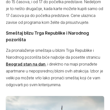
do 15 časova, i od 17 do početka predstave. Nedeljom
je to nešto drugačije, kada karte možete kupiti samo od
17 časova pa do početka predstave. Cene ulaznica
zavise od programa kom želite da prisustvujete.
Smeštaj blizu Trga Republike i Narodnog
pozorišta
Za pronalaženje smeštaja u blizini Trga Republike i
Narodnog pozorišta biće najbolje da posetite stranicu
Beograd stan na dan
, i direktno na mapi pronađete
apartmane u nepopsrednoj blizini ovih atrakcija. Izbor je
veliki pa možete vrlo lako pronaći smeštaj koji će vam
odgovarti po svim kriterijumima.