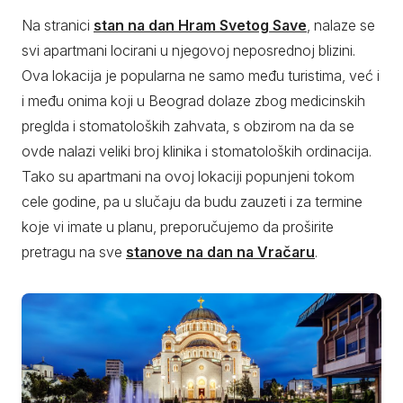
Na stranici
stan na dan Hram Svetog Save
, nalaze se
svi apartmani locirani u njegovoj neposrednoj blizini.
Ova lokacija je popularna ne samo među turistima, već i
i među onima koji u Beograd dolaze zbog medicinskih
preglda i stomatoloških zahvata, s obzirom na da se
ovde nalazi veliki broj klinika i stomatoloških ordinacija.
Tako su apartmani na ovoj lokaciji popunjeni tokom
cele godine, pa u slučaju da budu zauzeti i za termine
koje vi imate u planu, preporučujemo da proširite
pretragu na sve
stanove na dan na Vračaru
.