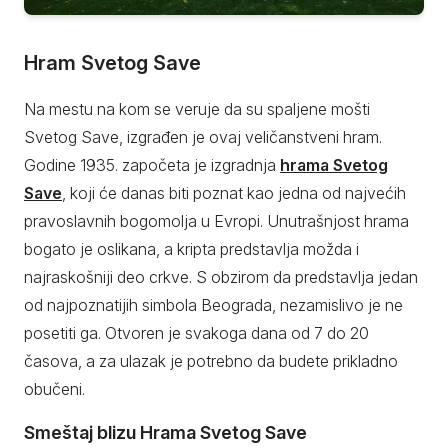
Hram Svetog Save
Na mestu na kom se veruje da su spaljene mošti
Svetog Save, izgrađen je ovaj veličanstveni hram.
Godine 1935. započeta je izgradnja
hrama Svetog
Save
, koji će danas biti poznat kao jedna od najvećih
pravoslavnih bogomolja u Evropi. Unutrašnjost hrama
bogato je oslikana, a kripta predstavlja možda i
najraskošniji deo crkve. S obzirom da predstavlja jedan
od najpoznatijih simbola Beograda, nezamislivo je ne
posetiti ga. Otvoren je svakoga dana od 7 do 20
časova, a za ulazak je potrebno da budete prikladno
obučeni.
Smeštaj blizu Hrama Svetog Save