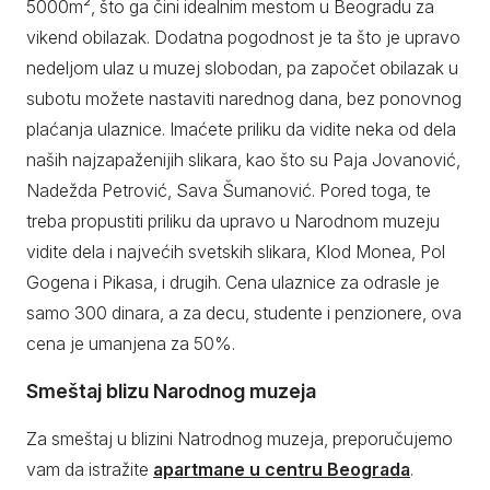
5000m², što ga čini idealnim mestom u Beogradu za
vikend obilazak. Dodatna pogodnost je ta što je upravo
nedeljom ulaz u muzej slobodan, pa započet obilazak u
subotu možete nastaviti narednog dana, bez ponovnog
plaćanja ulaznice. Imaćete priliku da vidite neka od dela
naših najzapaženijih slikara, kao što su Paja Jovanović,
Nadežda Petrović, Sava Šumanović. Pored toga, te
treba propustiti priliku da upravo u Narodnom muzeju
vidite dela i najvećih svetskih slikara, Klod Monea, Pol
Gogena i Pikasa, i drugih. Cena ulaznice za odrasle je
samo 300 dinara, a za decu, studente i penzionere, ova
cena je umanjena za 50%.
Smeštaj blizu Narodnog muzeja
Za smeštaj u blizini Natrodnog muzeja, preporučujemo
vam da istražite
apartmane u centru Beograda
.