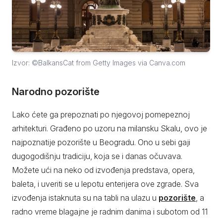
Izvor: ©BalkansCat from Getty Images via Canva.com
Narodno pozorište
Lako ćete ga prepoznati po njegovoj pomepeznoj
arhitekturi. Građeno po uzoru na milansku Skalu, ovo je
najpoznatije pozorište u Beogradu. Ono u sebi gaji
dugogodišnju tradiciju, koja se i danas očuvava.
Možete ući na neko od izvođenja predstava, opera,
baleta, i uveriti se u lepotu enterijera ove zgrade. Sva
izvođenja istaknuta su na tabli na ulazu u
pozorište
, a
radno vreme blagajne je radnim danima i subotom od 11