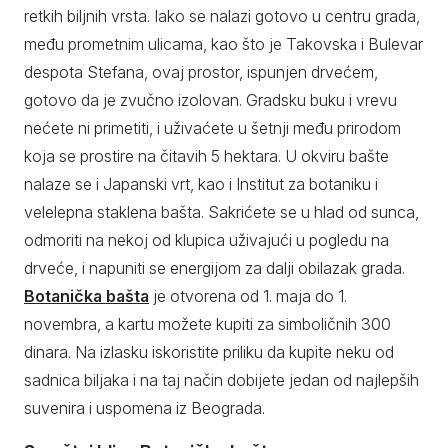
retkih biljnih vrsta. Iako se nalazi gotovo u centru grada,
među prometnim ulicama, kao što je Takovska i Bulevar
despota Stefana, ovaj prostor, ispunjen drvećem,
gotovo da je zvučno izolovan. Gradsku buku i vrevu
nećete ni primetiti, i uživaćete u šetnji među prirodom
koja se prostire na čitavih 5 hektara. U okviru bašte
nalaze se i Japanski vrt, kao i Institut za botaniku i
velelepna staklena bašta. Sakrićete se u hlad od sunca,
odmoriti na nekoj od klupica uživajući u pogledu na
drveće, i napuniti se energijom za dalji obilazak grada.
Botanička bašta
je otvorena od 1. maja do 1.
novembra, a kartu možete kupiti za simboličnih 300
dinara. Na izlasku iskoristite priliku da kupite neku od
sadnica biljaka i na taj način dobijete jedan od najlepših
suvenira i uspomena iz Beograda.