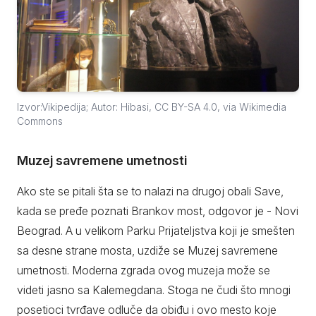
Izvor:Vikipedija; Autor: Hibasi, CC BY-SA 4.0, via Wikimedia
Commons
Muzej savremene umetnosti
Ako ste se pitali šta se to nalazi na drugoj obali Save,
kada se pređe poznati Brankov most, odgovor je - Novi
Beograd. A u velikom Parku Prijateljstva koji je smešten
sa desne strane mosta, uzdiže se Muzej savremene
umetnosti. Moderna zgrada ovog muzeja može se
videti jasno sa Kalemegdana. Stoga ne čudi što mnogi
posetioci tvrđave odluče da obiđu i ovo mesto koje