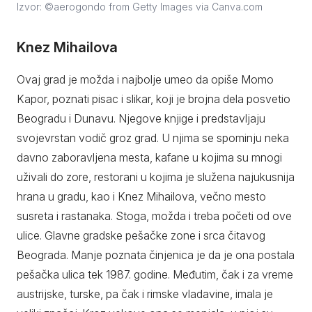
Izvor: ©aerogondo from Getty Images via Canva.com
Knez Mihailova
Ovaj grad je možda i najbolje umeo da opiše Momo
Kapor, poznati pisac i slikar, koji je brojna dela posvetio
Beogradu i Dunavu. Njegove knjige i predstavljaju
svojevrstan vodič groz grad. U njima se spominju neka
davno zaboravljena mesta, kafane u kojima su mnogi
uživali do zore, restorani u kojima je služena najukusnija
hrana u gradu, kao i Knez Mihailova, večno mesto
susreta i rastanaka. Stoga, možda i treba početi od ove
ulice. Glavne gradske pešačke zone i srca čitavog
Beograda. Manje poznata činjenica je da je ona postala
pešačka ulica tek 1987. godine. Međutim, čak i za vreme
austrijske, turske, pa čak i rimske vladavine, imala je