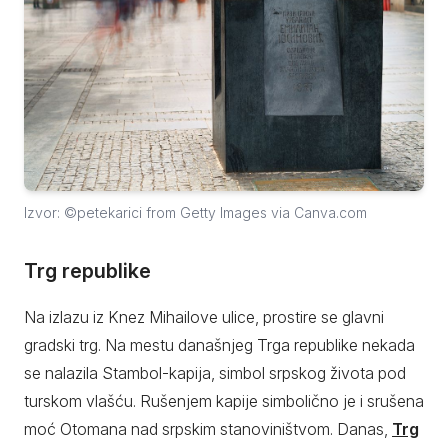
Izvor: ©petekarici from Getty Images via Canva.com
Trg republike
Na izlazu iz Knez Mihailove ulice, prostire se glavni
gradski trg. Na mestu današnjeg Trga republike nekada
se nalazila Stambol-kapija, simbol srpskog života pod
turskom vlašću. Rušenjem kapije simbolično je i srušena
moć Otomana nad srpskim stanoviništvom. Danas,
Trg