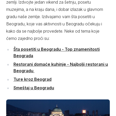
zemlji. Izdvojte jedan vikend za šetnju, posetu
muzejima, a na kraju dana, i dobar izlazak u glavnom
gradu naše zemlje. Izdvajamo vam šta posetiti u
Beogradu, koje vas aktivnosti u Beogradu očekuju i
kako da se najbolje provedete. Neke od tema koje
ćemo zajedno proći su:
Šta posetiti u Beogradu - Top znamenitosti
Beograda
Restorani domaće kuhinje - Najbolji restorani u
Beogradu
Ture kroz Beograd
Smeštaj u Beogradu