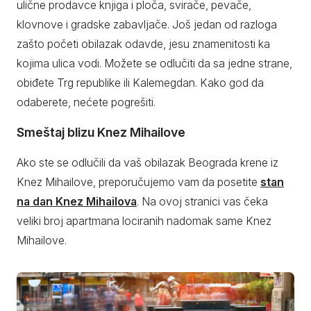
ulične prodavce knjiga i ploča, svirače, pevače,
klovnove i gradske zabavljače. Još jedan od razloga
zašto početi obilazak odavde, jesu znamenitosti ka
kojima ulica vodi. Možete se odlučiti da sa jedne strane,
obiđete Trg republike ili Kalemegdan. Kako god da
odaberete, nećete pogrešiti.
Smeštaj blizu Knez Mihailove
Ako ste se odlučili da vaš obilazak Beograda krene iz
Knez Mihailove, preporučujemo vam da posetite
stan
na dan Knez Mihailova
. Na ovoj stranici vas čeka
veliki broj apartmana lociranih nadomak same Knez
Mihailove.