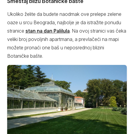
Smeštaj blizu Botaničke bašte
Ukoliko želite da budete naodmak ove prelepe zelene
oaze u srcu Beograda, najbolje je da istražite ponudu
stranice
stan na dan Palilula
. Na ovoj stranici vas čeka
veliki broj povoljnih apartmana, a prevlačeći na mapi
možete pronaći one baš u neposrednoj blizini
Botaničke bašte.