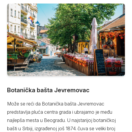
Botanička bašta Jevremovac
Može se reći da Botanička bašta Jevremovac
predstavlja pluća centra grada i ubrajamo je među
najlepša mesta u Beogradu. U najstarijoj botaničkoj
bašti u Srbiji, izgrađenoj još 1874. čuva se veliki broj