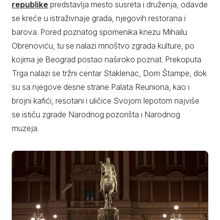
republike
predstavlja mesto susreta i druženja, odavde
se kreće u istraživnaje grada, njegovih restorana i
barova. Pored poznatog spomenika knezu Mihailu
Obrenoviću, tu se nalazi mnoštvo zgrada kulture, po
kojima je Beograd postao naširoko poznat. Prekoputa
Trga nalazi se tržni centar Staklenac, Dom Štampe, dok
su sa njegove desne strane Palata Reuniona, kao i
brojni kafići, resotani i uličice Svojom lepotom najviše
se ističu zgrade Narodnog pozorišta i Narodnog
muzeja.