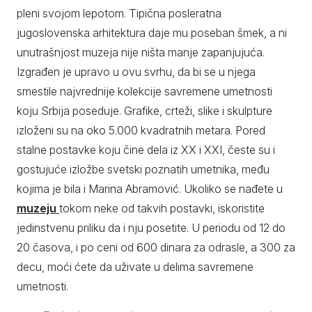
pleni svojom lepotom. Tipična posleratna
jugoslovenska arhitektura daje mu poseban šmek, a ni
unutrašnjost muzeja nije ništa manje zapanjujuća.
Izgrađen je upravo u ovu svrhu, da bi se u njega
smestile najvrednije kolekcije savremene umetnosti
koju Srbija poseduje. Grafike, crteži, slike i skulpture
izloženi su na oko 5.000 kvadratnih metara. Pored
stalne postavke koju čine dela iz XX i XXI, česte su i
gostujuće izložbe svetski poznatih umetnika, među
kojima je bila i Marina Abramović. Ukoliko se nađete u
muzeju
tokom neke od takvih postavki, iskoristite
jedinstvenu priliku da i nju posetite. U periodu od 12 do
20 časova, i po ceni od 600 dinara za odrasle, a 300 za
decu, moći ćete da uživate u delima savremene
umetnosti.