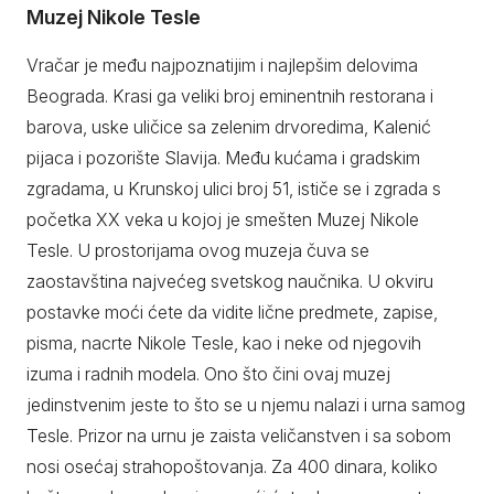
Muzej Nikole Tesle
Vračar je među najpoznatijim i najlepšim delovima
Beograda. Krasi ga veliki broj eminentnih restorana i
barova, uske uličice sa zelenim drvoredima, Kalenić
pijaca i pozorište Slavija. Među kućama i gradskim
zgradama, u Krunskoj ulici broj 51, ističe se i zgrada s
početka XX veka u kojoj je smešten Muzej Nikole
Tesle. U prostorijama ovog muzeja čuva se
zaostavština najvećeg svetskog naučnika. U okviru
postavke moći ćete da vidite lične predmete, zapise,
pisma, nacrte Nikole Tesle, kao i neke od njegovih
izuma i radnih modela. Ono što čini ovaj muzej
jedinstvenim jeste to što se u njemu nalazi i urna samog
Tesle. Prizor na urnu je zaista veličanstven i sa sobom
nosi osećaj strahopoštovanja. Za 400 dinara, koliko