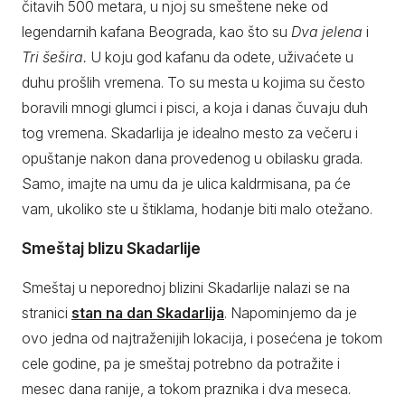
čitavih 500 metara, u njoj su smeštene neke od
legendarnih kafana Beograda, kao što su
Dva jelena
i
Tri šešira.
U koju god kafanu da odete, uživaćete u
duhu prošlih vremena. To su mesta u kojima su često
boravili mnogi glumci i pisci, a koja i danas čuvaju duh
tog vremena. Skadarlija je idealno mesto za večeru i
opuštanje nakon dana provedenog u obilasku grada.
Samo, imajte na umu da je ulica kaldrmisana, pa će
vam, ukoliko ste u štiklama, hodanje biti malo otežano.
Smeštaj blizu Skadarlije
Smeštaj u neporednoj blizini Skadarlije nalazi se na
stranici
stan na dan Skadarlija
. Napominjemo da je
ovo jedna od najtraženijih lokacija, i posećena je tokom
cele godine, pa je smeštaj potrebno da potražite i
mesec dana ranije, a tokom praznika i dva meseca.