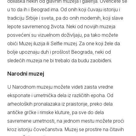
obilaska nekih od glavnih muzeja i galerija. Uverićete se
u to da ih i Beograd ima. Od onih koji čuvaju istoriju i
tradiciju Srbije i sveta, pa do onih modernih, koji slave
lepote savremenog života. Neki od novijih muzeja
posvećeni su vizuelnom doživljaju, pa tako možete
obići Muzej iluzija ili Selfie muzej. Za one koji žele da
bolje upoznaju duh i prošlost Beograda, neki od
sledećih muzeja ne bi trebalo da budu zaobiđeni.
Narodni muzej
U Narodnom muzeju možete videti zaista vredne
eksponate i umetnička dela iz različitih epoha. Od
arheoloških pronalazaka iz praistorije, preko dela
antičke grčke i rimske kluture, pa sve do dela
savremene umetnosti, na jednom mestu možete proći
kroz istoriju čovečanstva. Muzej se prostire na čitavih