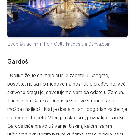
Izvor: ©vladimir_n from Getty Images via Canva.com
Gardoš
Ukoliko želite da malo dublje zađete u Beograd, i
posetite, ne samo njegove najpoznatije građevine, već i
skrivene dragulje, savetujemo vam da odete u Zemun.
Tačnije, na Gardoš. Dunav je sa ove strane grada
možda i najlepši, kraj je dosta miran i pogodan za šetnje
sa decom. Poseta Milenijumskoj kuli, poznatijoj kao Kuli
Gardoš biće pravo uživanje. Uskim, kaldrmisanim
uličicama okruženim niskim kućama, veselih boja, stići