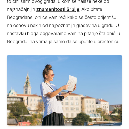
to čini šarm ovog grada, u kom se nalaze neke od
najznačajnijih
znamenitosti Srbije
. Ako pitate
Beograđane, oni će vam reći kako se često orijentišu
na osnovu nekih od najpoznatijih građevina u gradu. U
nastavku bloga odgovaramo vam na pitanje šta obići u
Beogradu, na vama je samo da se uputite u prestonicu.