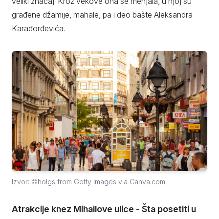
veliki značaj. Kroz vekove ona se menjala, u njoj su
građene džamije, mahale, pa i deo bašte Aleksandra
Karađorđevića.
Izvor: ©holgs from Getty Images via Canva.com
Atrakcije knez Mihailove ulice - Šta posetiti u