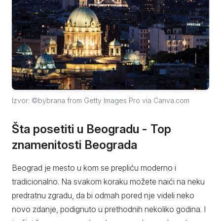
Izvor: ©bybrana from Getty Images Pro via Canva.com
Šta posetiti u Beogradu - Top
znamenitosti Beograda
Beograd je mesto u kom se prepliću moderno i
tradicionalno. Na svakom koraku možete naići na neku
predratnu zgradu, da bi odmah pored nje videli neko
novo zdanje, podignuto u prethodnih nekoliko godina. I