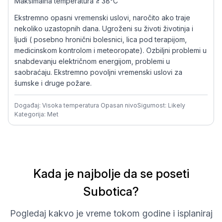
Maksimalna temperatura ≥ 38°C
Ekstremno opasni vremenski uslovi, naročito ako traje
nekoliko uzastopnih dana. Ugroženi su životi životinja i
ljudi ( posebno hronični bolesnici, lica pod terapijom,
medicinskom kontrolom i meteoropate). Ozbiljni problemi u
snabdevanju električnom energijom, problemi u
saobraćaju. Ekstremno povoljni vremenski uslovi za
šumske i druge požare.
Događaj: Visoka temperatura Opasan nivo
Sigurnost: Likely
Kategorija: Met
Kada je najbolje da se poseti
Subotica?
Pogledaj kakvo je vreme tokom godine i isplaniraj