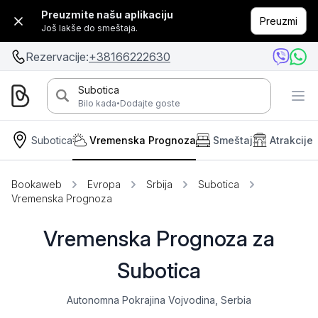
Preuzmite našu aplikaciju
Preuzmi
Još lakše do smeštaja.
Rezervacije:
+38166222630
Subotica
·
Bilo kada
Dodajte goste
Subotica
Vremenska Prognoza
Smeštaj
Atrakcije
Bookaweb
Evropa
Srbija
Subotica
Vremenska Prognoza
Vremenska Prognoza za
Subotica
Autonomna Pokrajina Vojvodina, Serbia