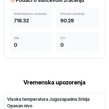
Podaci o sunčevom zračenju
Kratkotalasno zračenje
Difuzno zračenje
716.32
90.28
DNI
GTI
0
0
Vremenska upozorenja
Visoka temperatura Jugozapadna Srbija
Opasan nivo