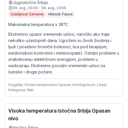
Jugoistočna Srbija
06. avg., 00:00 - 06. avg., 23:59
Ozbiljnost: Extreme
Hitnost: Future
Maksimalna temperatura ≥ 38°C
Ekstremno opasni vremenski uslovi, naročito ako traje
nekoliko uzastopnih dana. Ugroženi su životi životinja i
ljudi ( posebno hronični bolesnici, lica pod terapijom,
medicinskom kontrolom i meteoropate). Ozbiljni problemi u
snabdevanju električnom energijom, problemi u
saobraćaju. Ekstremno povoljni vremenski uslovi za
šumske i druge požare.
Događaj: Visoka temperatura Opasan nivo
Sigurnost: Likely
Kategorija: Met
Visoka temperatura Istočna Srbija Opasan
nivo
Istočna Srbija