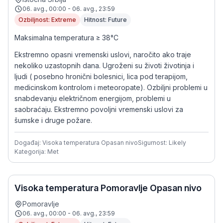
06. avg., 00:00 - 06. avg., 23:59
Ozbiljnost: Extreme
Hitnost: Future
Maksimalna temperatura ≥ 38°C
Ekstremno opasni vremenski uslovi, naročito ako traje
nekoliko uzastopnih dana. Ugroženi su životi životinja i
ljudi ( posebno hronični bolesnici, lica pod terapijom,
medicinskom kontrolom i meteoropate). Ozbiljni problemi u
snabdevanju električnom energijom, problemi u
saobraćaju. Ekstremno povoljni vremenski uslovi za
šumske i druge požare.
Događaj: Visoka temperatura Opasan nivo
Sigurnost: Likely
Kategorija: Met
Visoka temperatura Pomoravlje Opasan nivo
Pomoravlje
06. avg., 00:00 - 06. avg., 23:59