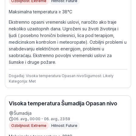
Ozbiljnost: Extreme
Hitnost: Future
Maksimalna temperatura ≥ 38°C
Ekstremno opasni vremenski uslovi, naročito ako traje
nekoliko uzastopnih dana. Ugroženi su životi životinja i
ljudi ( posebno hronični bolesnici, lica pod terapijom,
medicinskom kontrolom i meteoropate). Ozbiljni problemi u
snabdevanju električnom energijom, problemi u
saobraćaju. Ekstremno povoljni vremenski uslovi za
šumske i druge požare.
Događaj: Visoka temperatura Opasan nivo
Sigurnost: Likely
Kategorija: Met
Visoka temperatura Šumadija Opasan nivo
Šumadija
06. avg., 00:00 - 06. avg., 23:59
Ozbiljnost: Extreme
Hitnost: Future