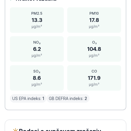
PM2.5
PM10
13.3
17.8
μg/m³
μg/m³
NO₂
O₃
6.2
104.8
μg/m³
μg/m³
SO₂
CO
8.6
171.9
μg/m³
μg/m³
US EPA indeks:
1
GB DEFRA indeks:
2