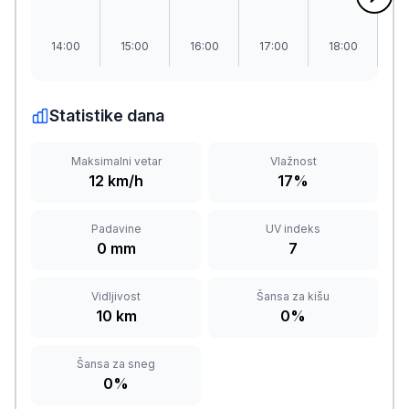
14:00
15:00
16:00
17:00
18:00
1
Statistike dana
Maksimalni vetar
Vlažnost
12 km/h
17%
Padavine
UV indeks
0 mm
7
Vidljivost
Šansa za kišu
10 km
0%
Šansa za sneg
0%