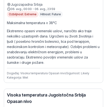
Jugozapadna Srbija
06. avg., 00:00 - 06. avg., 23:59
Ozbiljnost: Extreme
Hitnost: Future
Maksimalna temperatura ≥ 38°C
Ekstremno opasni vremenski uslovi, naročito ako traje
nekoliko uzastopnih dana. Ugroženi su životi životinja i
ljudi ( posebno hronični bolesnici, lica pod terapijom,
medicinskom kontrolom i meteoropate). Ozbiljni problemi u
snabdevanju električnom energijom, problemi u
saobraćaju. Ekstremno povoljni vremenski uslovi za
šumske i druge požare.
Događaj: Visoka temperatura Opasan nivo
Sigurnost: Likely
Kategorija: Met
Visoka temperatura Jugoistočna Srbija
Opasan nivo