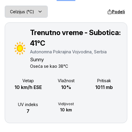
Podeli
Trenutno vreme - Subotica:
41°C
Autonomna Pokrajina Vojvodina, Serbia
Sunny
Oseća se kao
38°C
Vetар
Vlažnost
Pritisak
10 km/h ESE
10%
1011 mb
Vidljivost
UV indeks
10 km
7