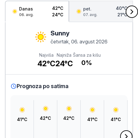
42°C
40°C
Danas
pet.
24°C
21°C
06. avg.
07. avg.
Sunny
četvrtak, 06. avgust 2026
Najviša
Najniža
Šansa za kišu
42°C
24°C
0%
Prognoza po satima
42°C
42°C
41°C
41°C
41°C
3