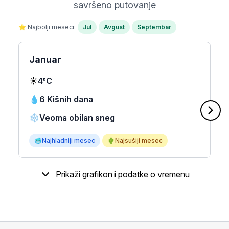
savršeno putovanje
⭐ Najbolji meseci:
Jul
Avgust
Septembar
Januar
☀️
4°C
💧
6 Kišnih dana
❄️
Veoma obilan sneg
🥶
Najhladniji mesec
🌵
Najsušiji mesec
Prikaži grafikon i podatke o vremenu