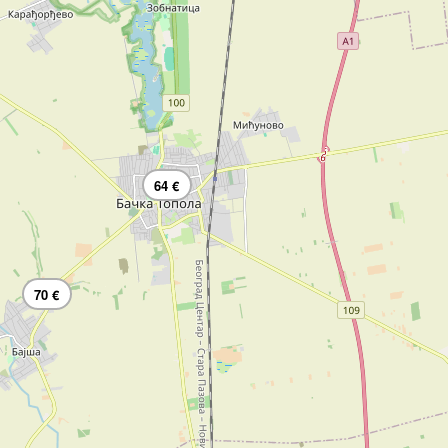
64 €
70 €