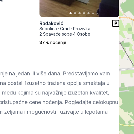
Prokuplje
Radaković
Subotica
·
Grad
·
Prozivka
2 Spavaće sobe
·
4 Osobe
37 €
noćenje
anje na jedan ili više dana. Predstavljamo vam
ina postali izuzetno tražena opcija smeštaja u
među kojima su najvažnije izuzetan kvalitet,
 pristupačne cene noćenja. Pogledajte celokupnu
m željama i mogućnosti i uživajte u lepotama