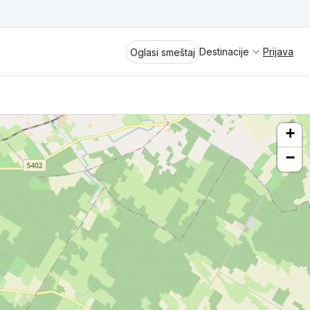
Destinacije
Prijava
Oglasi smeštaj
+
−
Divčibare
Vrnjačka Banja
Spremite se za virtuelno putovanje
kroz jednu od najlepših zemalja
Perućac
Evrope i sveta. Uživaćete u prikazima
planinskih masiva poput Tare i Šar-
Kladovo
planine, ali i u ravničarskim predelima
prostrane Vojvodine. Istraživanje
Aranđelovac
tradicije i kulturnog dobra Srbije
otkriće vam pravu narav srpskog