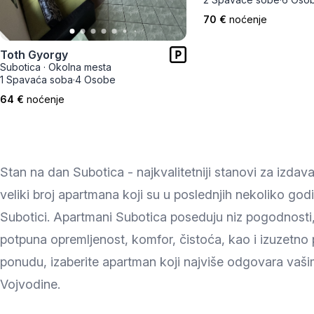
Zlatar
70 €
noćenje
Toth Gyorgy
Subotica
·
Okolna mesta
1 Spavaća soba
·
4 Osobe
64 €
noćenje
Stan na dan Subotica - najkvalitetniji stanovi za izdav
veliki broj apartmana koji su u poslednjih nekoliko god
Subotici. Apartmani Subotica poseduju niz pogodnosti, 
potpuna opremljenost, komfor, čistoća, kao i izuzetno
ponudu, izaberite apartman koji najviše odgovara vaši
Vojvodine.