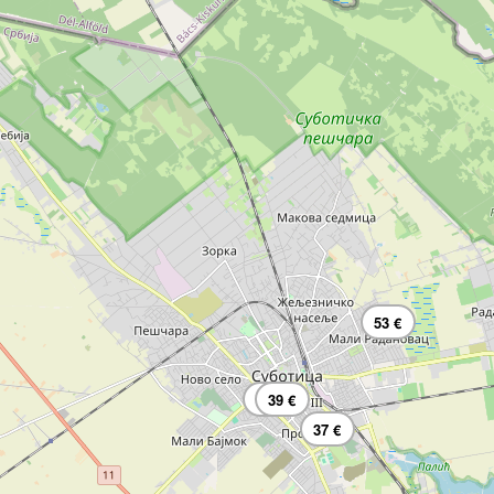
53 €
34 €
39 €
37 €