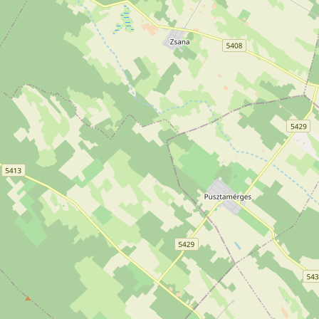
Šabac
naroda, a slike lokalnih i tradicionalnih
specijaliteta osetićete i na svojim
nepcima.
Loznica
Sombor
Zaječar
Vrbas
Majdanpek
Ub
Donji Milanovac
Apatin
Palić