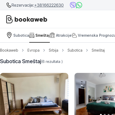
Rezervacije:
+38166222630
Subotica
Smeštaj
Atrakcije
Vremenska Prognoz
Srbija
Srbija
Bosna i Hercegovina
Bookaweb
Evropa
Srbija
Subotica
Smeštaj
Crna Gora
Beograd
Subotica Smeštaj
(6
rezultata
)
Ostalo
Niš
Srebrno jezero
Prolom Banja
Užice