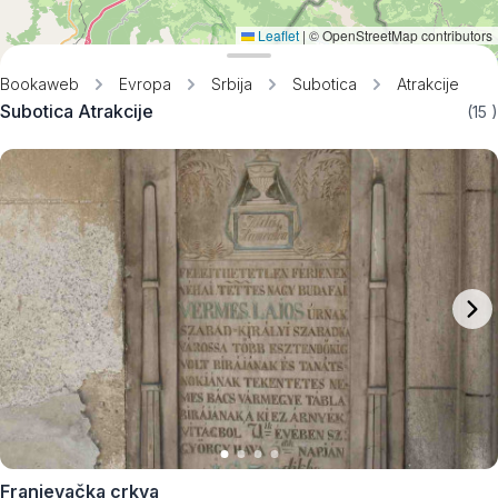
Leaflet
|
© OpenStreetMap contributors
Bookaweb
Evropa
Srbija
Subotica
Atrakcije
Subotica Atrakcije
(15
)
Franjevačka crkva