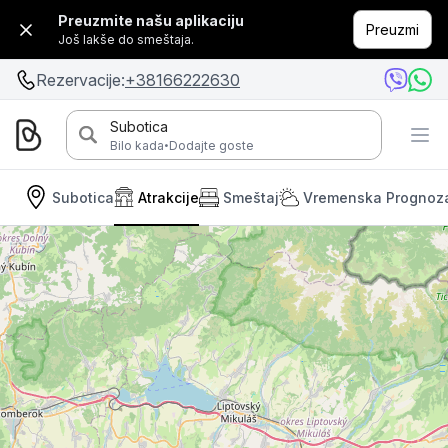
Preuzmite našu aplikaciju
Preuzmi
Još lakše do smeštaja.
Rezervacije:
+38166222630
Subotica
·
Bilo kada
Dodajte goste
Subotica
Atrakcije
Smeštaj
Vremenska Prognoz