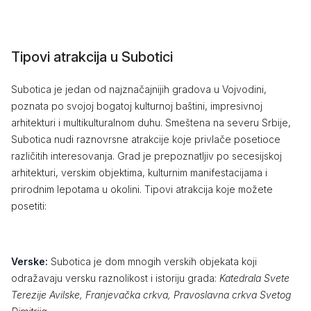
Tipovi atrakcija u Subotici
Subotica je jedan od najznačajnijih gradova u Vojvodini,
poznata po svojoj bogatoj kulturnoj baštini, impresivnoj
arhitekturi i multikulturalnom duhu. Smeštena na severu Srbije,
Subotica nudi raznovrsne atrakcije koje privlače posetioce
različitih interesovanja. Grad je prepoznatljiv po secesijskoj
arhitekturi, verskim objektima, kulturnim manifestacijama i
prirodnim lepotama u okolini. Tipovi atrakcija koje možete
posetiti:
Verske:
Subotica je dom mnogih verskih objekata koji
odražavaju versku raznolikost i istoriju grada:
Katedrala Svete
Terezije Avilske, Franjevačka crkva, Pravoslavna crkva Svetog