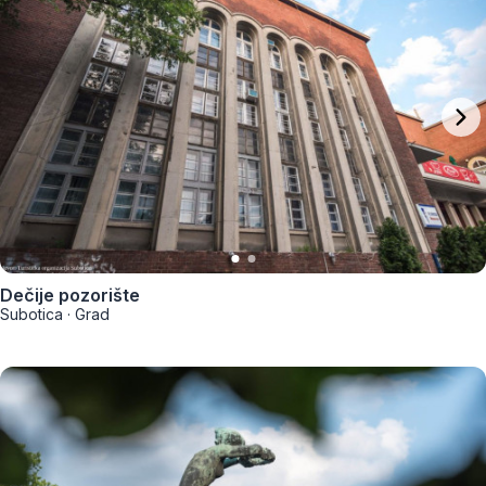
Dečije pozorište
Subotica
·
Grad