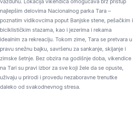
vazduhu. Lokacija vikendica omogućava brz pristup
najlepšim delovima Nacionalnog parka Tara –
poznatim vidikovcima poput Banjske stene, pešačkim i
biciklističkim stazama, kao i jezerima i rekama
idealnim za rekreaciju. Tokom zime, Tara se pretvara u
pravu snežnu bajku, savršenu za sankanje, skijanje i
zimske šetnje. Bez obzira na godišnje doba, vikendice
na Tari su pravi izbor za sve koji žele da se opuste,
uživaju u prirodi i provedu nezaboravne trenutke
daleko od svakodnevnog stresa.