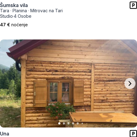
Šumska vila
Tara
·
Planina
·
Mitrovac na Tari
Studio
·
4 Osobe
47 €
noćenje
Una