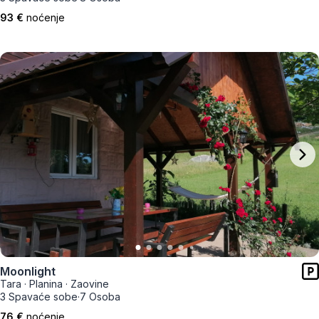
93 €
noćenje
Moonlight
Tara
·
Planina
·
Zaovine
3 Spavaće sobe
·
7 Osoba
76 €
noćenje