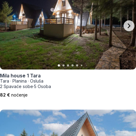
Mila house 1 Tara
Tara
·
Planina
·
Osluša
2 Spavaće sobe
·
5 Osoba
82 €
noćenje