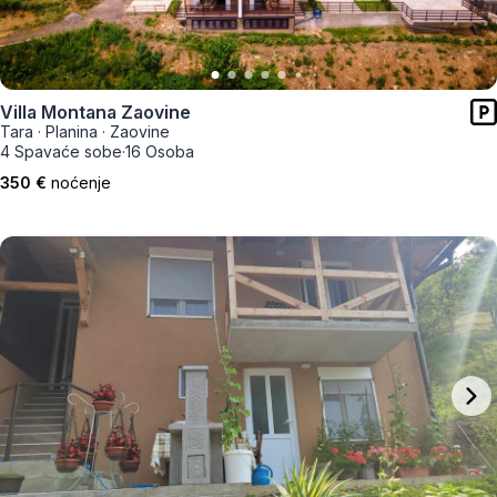
Villa Montana Zaovine
Tara
·
Planina
·
Zaovine
4 Spavaće sobe
·
16 Osoba
350 €
noćenje