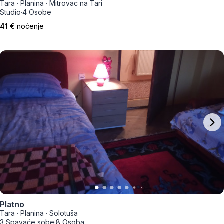
Tara
·
Planina
·
Mitrovac na Tari
Studio
·
4 Osobe
41 €
noćenje
Platno
Tara
·
Planina
·
Solotuša
3 Spavaće sobe
·
8 Osoba