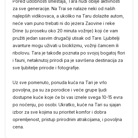
Pored udobnosti smeštaja, Tara nudi obilje aktivnosti
za sve generacije. Na Trai se nalaze neki od naših
najlepših vidikovaca, a ukoliko na Taru dolazite autom,
neće vam puno trebati ni do jezera Zaovine i reke
Drine (u proseku oko 20 minuta vožnje) koji će vam
pružiti jedan sasvim drugačiji utisak od Tare. Ljubitelji
avanture mogu uživati u biciklizmu, vožnji čamcem ili
ribolovu. Tara je takođe poznata po svojoj bogatoj flori
i fauni, netaknutoj prirodi pa je savršena destinacija za
sve ljubitelje prirode i fotografije.
Uz sve pomenuto, ponuda kuća na Tari je vrlo
povoljna, pa su za porodice i veće grupe ljudi
dostupne kuće koje će bi vas iznele svega 10-15 evra
po noćenju, po osobi. Ukratko, kuće na Tari su sjajan
izbor za sve kojima su prioritet komfor i dobra
opremljenost, pristup prirodnim atrakcijama, i povoljna
cena.