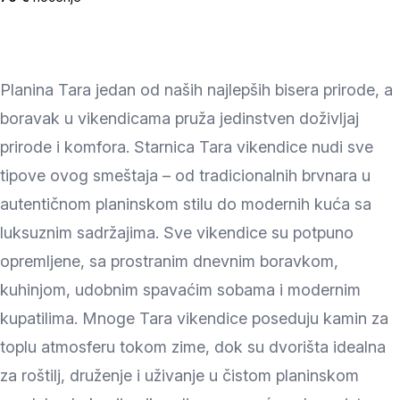
Planina Tara jedan od naših najlepših bisera prirode, a
boravak u vikendicama pruža jedinstven doživljaj
prirode i komfora. Starnica Tara vikendice nudi sve
tipove ovog smeštaja – od tradicionalnih brvnara u
autentičnom planinskom stilu do modernih kuća sa
luksuznim sadržajima. Sve vikendice su potpuno
opremljene, sa prostranim dnevnim boravkom,
kuhinjom, udobnim spavaćim sobama i modernim
kupatilima. Mnoge Tara vikendice poseduju kamin za
toplu atmosferu tokom zime, dok su dvorišta idealna
za roštilj, druženje i uživanje u čistom planinskom