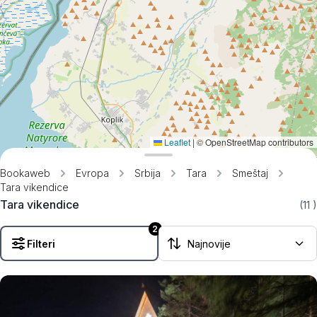
Leaflet
|
© OpenStreetMap contributors
Bookaweb
Evropa
Srbija
Tara
Smeštaj
Tara vikendice
Tara vikendice
(11
)
2
Filteri