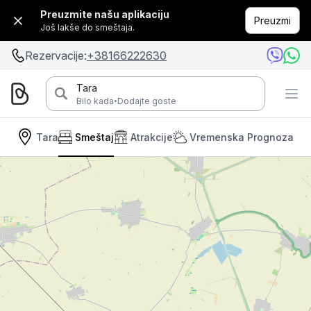
Preuzmite našu aplikaciju
Preuzmi
Još lakše do smeštaja.
Rezervacije:
+38166222630
Tara
·
Bilo kada
Dodajte goste
Tara
Smeštaj
Atrakcije
Vremenska Prognoza