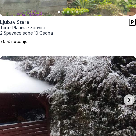
Ljubav Stara
Tara
·
Planina
·
Zaovine
2 Spavaće sobe
·
10 Osoba
70 €
noćenje