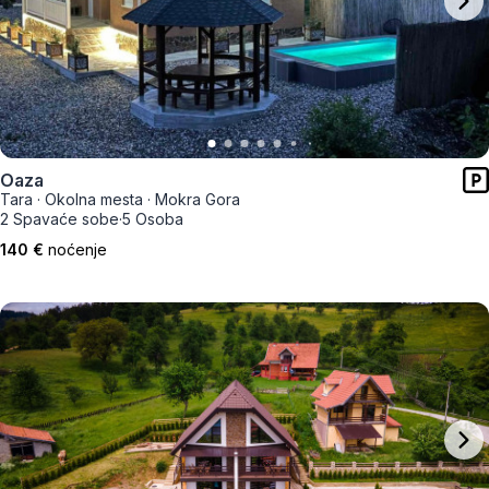
Oaza
Tara
·
Okolna mesta
·
Mokra Gora
2 Spavaće sobe
·
5 Osoba
140 €
noćenje