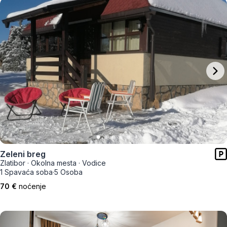
Zeleni breg
Zlatibor
·
Okolna mesta
·
Vodice
1 Spavaća soba
·
5 Osoba
70 €
noćenje