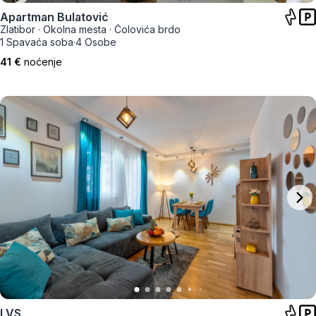
Apartman Bulatović
Zlatibor
·
Okolna mesta
·
Čolovića brdo
1 Spavaća soba
·
4 Osobe
41 €
noćenje
LVS