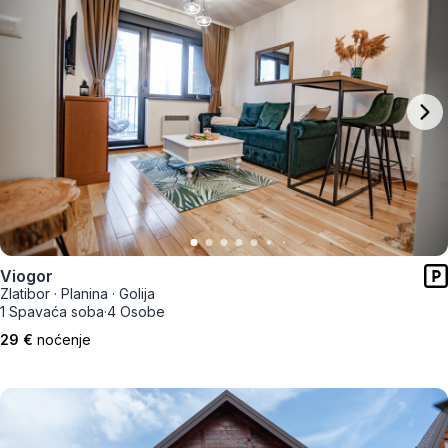
Viogor
Zlatibor
·
Planina
·
Golija
1 Spavaća soba
·
4 Osobe
29 €
noćenje