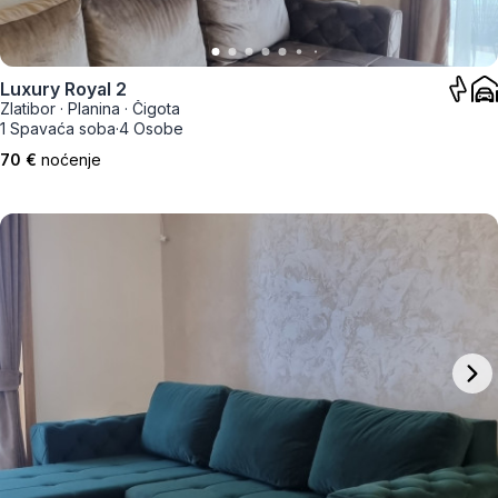
Luxury Royal 2
Zlatibor
·
Planina
·
Čigota
1 Spavaća soba
·
4 Osobe
70 €
noćenje