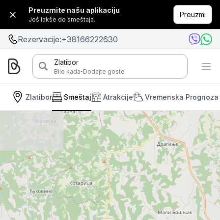
Preuzmite našu aplikaciju
Preuzmi
Još lakše do smeštaja.
Rezervacije:
+38166222630
Zlatibor
·
Bilo kada
Dodajte goste
Zlatibor
Smeštaj
Atrakcije
Vremenska Prognoza