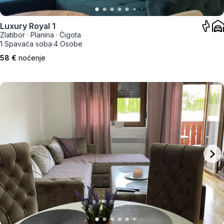
Luxury Royal 1
Zlatibor
·
Planina
·
Čigota
1 Spavaća soba
·
4 Osobe
58 €
noćenje