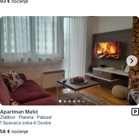
93 €
noćenje
Apartman Matić
Zlatibor
·
Planina
·
Palisad
1 Spavaća soba
·
4 Osobe
58 €
noćenje