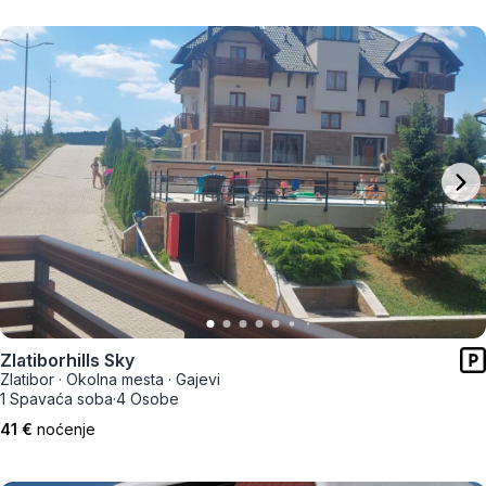
Zlatiborhills Sky
Zlatibor
·
Okolna mesta
·
Gajevi
1 Spavaća soba
·
4 Osobe
41 €
noćenje