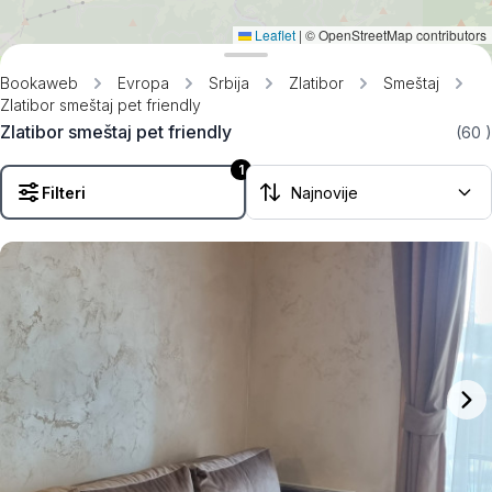
Leaflet
|
© OpenStreetMap contributors
Bookaweb
Evropa
Srbija
Zlatibor
Smeštaj
Zlatibor smeštaj pet friendly
Zlatibor smeštaj pet friendly
(60
)
1
Filteri