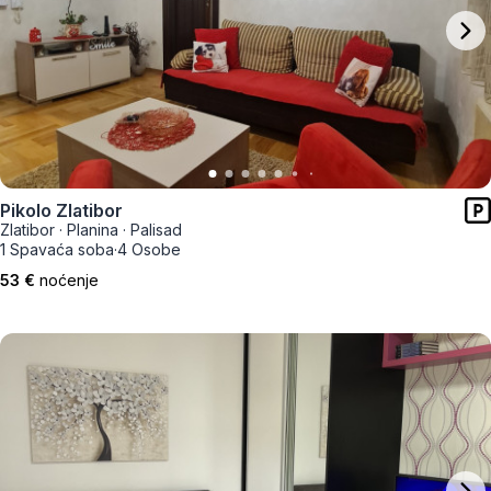
Pikolo Zlatibor
Zlatibor
·
Planina
·
Palisad
1 Spavaća soba
·
4 Osobe
53 €
noćenje