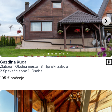
Gazdina Kuca
Zlatibor
·
Okolna mesta
·
Smiljanski zakosi
2 Spavaće sobe
·
11 Osoba
105 €
noćenje