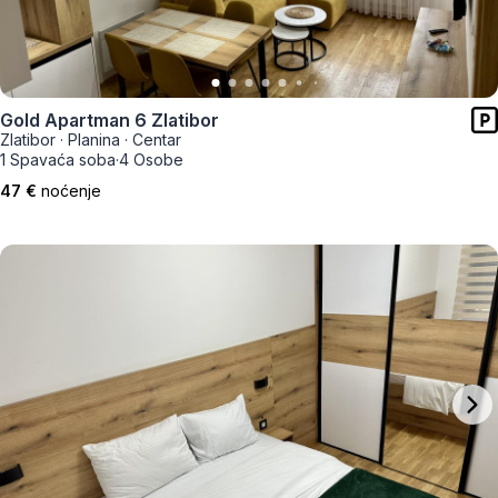
Gold Apartman 6 Zlatibor
Zlatibor
·
Planina
·
Centar
1 Spavaća soba
·
4 Osobe
47 €
noćenje