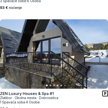
3 Spavaće sobe
·
6 Osoba
93 €
noćenje
ZEN Luxury Houses & Spa #1
Zlatibor
·
Okolna mesta
·
Dobroselica
1 Spavaća soba
·
4 Osobe