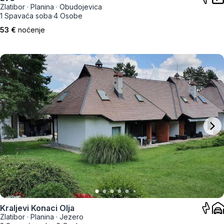
Zlatibor
·
Planina
·
Obudojevica
1 Spavaća soba
·
4 Osobe
53 €
noćenje
Kraljevi Konaci Olja
Zlatibor
·
Planina
·
Jezero