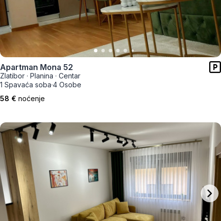
Apartman Mona 52
Zlatibor
·
Planina
·
Centar
1 Spavaća soba
·
4 Osobe
58 €
noćenje