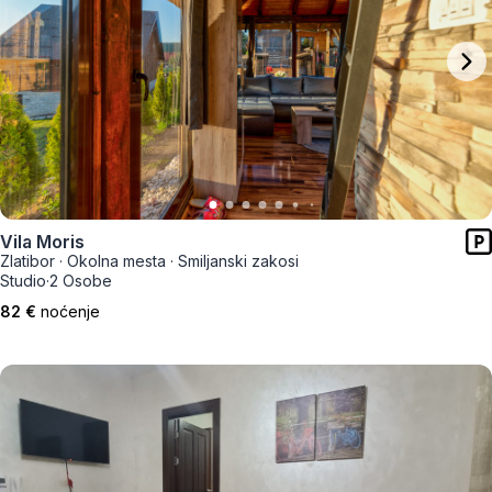
Vila Moris
Zlatibor
·
Okolna mesta
·
Smiljanski zakosi
Studio
·
2 Osobe
82 €
noćenje