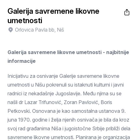
Galerija savremene likovne
umetnosti
Orlovica Pavla bb, Niš
Galerija savremene likovne umetnosti - najbitnije
informacije
Inicijativu za osnivanje Galerije savremene likovne
umetnosti u Nišu pokrenuli su istaknuti kulturni i javni
radnici iz nekadašnje Jugoslavije. Među njima su se
našli dr Lazar Trifunović, Zoran Pavlović, Boris
Petkovski. Osnovana je kao samostalna ustanova 9.
juna 1970. godine i želja njenih osnivača je bila da kroz
svoj rad građanima Niša i jugoistočne Srbije približi dela
savremene likovne umetnosti. Planirana je organizacija