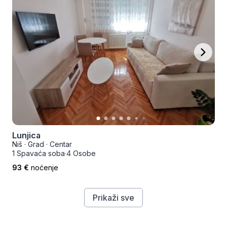
Lunjica
Niš
·
Grad
·
Centar
1 Spavaća soba
·
4 Osobe
93 €
noćenje
Prikaži sve