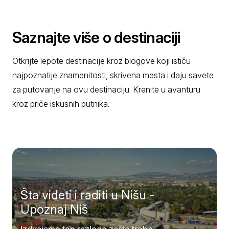
Saznajte više o destinaciji
Otkrijte lepote destinacije kroz blogove koji ističu
najpoznatije znamenitosti, skrivena mesta i daju savete
za putovanje na ovu destinaciju. Krenite u avanturu
kroz priče iskusnih putnika.
Šta videti i raditi u Nišu -
Upoznaj Niš
Izdvajamo top razloge zašto treba