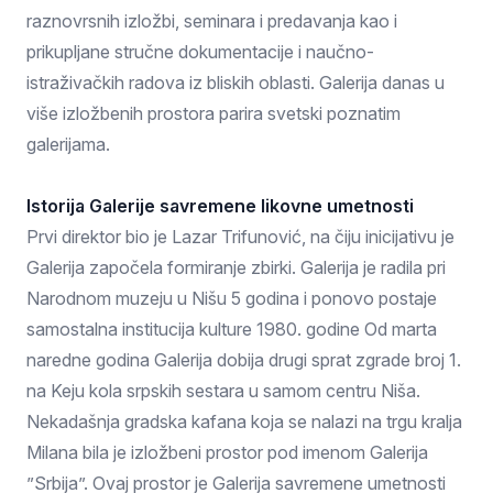
raznovrsnih izložbi, seminara i predavanja kao i
prikupljane stručne dokumentacije i naučno-
istraživačkih radova iz bliskih oblasti. Galerija danas u
više izložbenih prostora parira svetski poznatim
galerijama.
Istorija Galerije savremene likovne umetnosti
Prvi direktor bio je Lazar Trifunović, na čiju inicijativu je
Galerija započela formiranje zbirki. Galerija je radila pri
Narodnom muzeju u Nišu 5 godina i ponovo postaje
samostalna institucija kulture 1980. godine Od marta
naredne godina Galerija dobija drugi sprat zgrade broj 1.
na Keju kola srpskih sestara u samom centru Niša.
Nekadašnja gradska kafana koja se nalazi na trgu kralja
Milana bila je izložbeni prostor pod imenom Galerija
”Srbija”. Ovaj prostor je Galerija savremene umetnosti