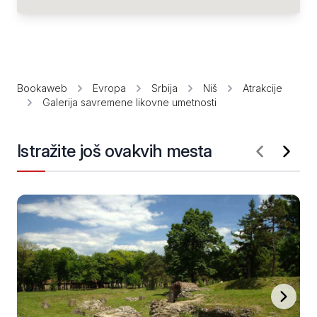
Bookaweb
Evropa
Srbija
Niš
Atrakcije
Galerija savremene likovne umetnosti
Istražite još ovakvih mesta