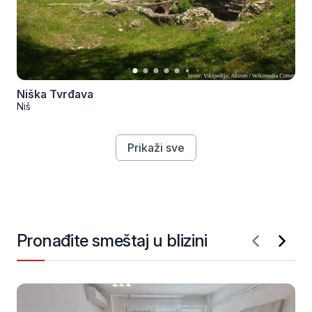
Niška Tvrđava
Niš
Prikaži sve
Pronađite smeštaj u blizini