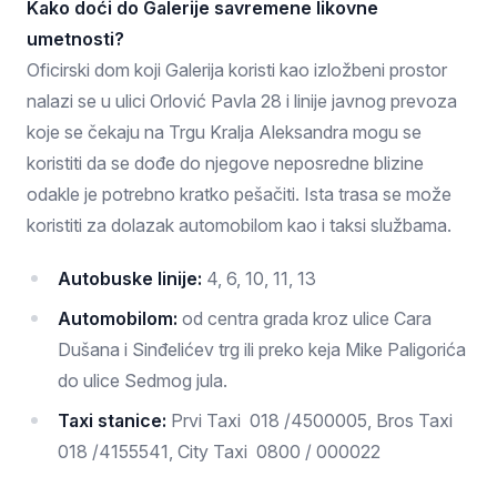
Kako doći do Galerije savremene likovne
umetnosti?
Oficirski dom koji Galerija koristi kao izložbeni prostor
nalazi se u ulici Orlović Pavla 28 i linije javnog prevoza
koje se čekaju na Trgu Kralja Aleksandra mogu se
koristiti da se dođe do njegove neposredne blizine
odakle je potrebno kratko pešačiti. Ista trasa se može
koristiti za dolazak automobilom kao i taksi službama.
Autobuske linije:
4, 6, 10, 11, 13
Automobilom:
od centra grada kroz ulice Cara
Dušana i Sinđelićev trg ili preko keja Mike Paligorića
do ulice Sedmog jula.
Taxi stanice:
Prvi Taxi 018 /4500005, Bros Taxi
018 /4155541, City Taxi 0800 / 000022