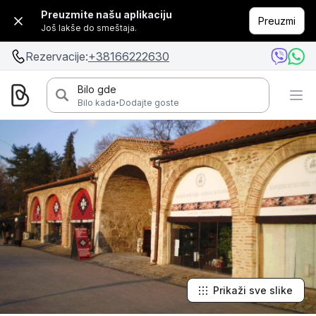
Preuzmite našu aplikaciju
Preuzmi
Još lakše do smeštaja.
Rezervacije:
+38166222630
Bilo gde
·
Bilo kada
Dodajte goste
Prikaži sve slike