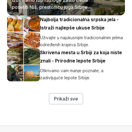
posetiti Niš, prestonicu juga Srbije.
Najbolja tradicionalna srpska jela -
Istraži najlepše ukuse Srbije
Uživajte u najukusnijim tradicionalnim jelima
određenih krajeva Srbije.
Skrivena mesta u Srbiji za koja niste
znali - Prirodne lepote Srbije
Otkrivamo vam manje poznate, a
zadivljujuće lepote Srbije.
Prikaži sve