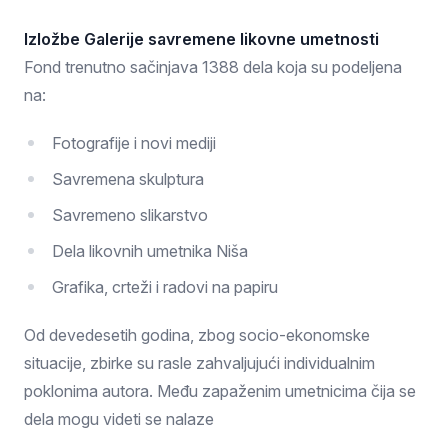
Izložbe Galerije savremene likovne umetnosti
Fond trenutno sačinjava 1388 dela koja su podeljena
na:
Fotografije i novi mediji
Savremena skulptura
Savremeno slikarstvo
Dela likovnih umetnika Niša
Grafika, crteži i radovi na papiru
Od devedesetih godina, zbog socio-ekonomske
situacije, zbirke su rasle zahvaljujući individualnim
poklonima autora. Među zapaženim umetnicima čija se
dela mogu videti se nalaze