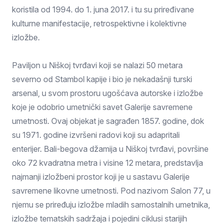
koristila od 1994. do 1. juna 2017. i tu su priređivane
kulturne manifestacije, retrospektivne i kolektivne
izložbe.
Paviljon u Niškoj tvrđavi koji se nalazi 50 metara
severno od Stambol kapije i bio je nekadašnji turski
arsenal, u svom prostoru ugošćava autorske i izložbe
koje je odobrio umetnički savet Galerije savremene
umetnosti. Ovaj objekat je sagrađen 1857. godine, dok
su 1971. godine izvršeni radovi koji su adapritali
enterijer. Bali-begova džamija u Niškoj tvrđavi, površine
oko 72 kvadratna metra i visine 12 metara, predstavlja
najmanji izložbeni prostor koji je u sastavu Galerije
savremene likovne umetnosti. Pod nazivom Salon 77, u
njemu se priređuju izložbe mladih samostalnih umetnika,
izložbe tematskih sadržaja i pojedini ciklusi starijih