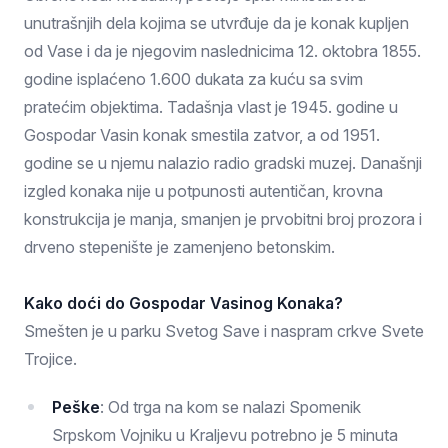
unutrašnjih dela kojima se utvrđuje da je konak kupljen
od Vase i da je njegovim naslednicima 12. oktobra 1855.
godine isplaćeno 1.600 dukata za kuću sa svim
pratećim objektima. Tadašnja vlast je 1945. godine u
Gospodar Vasin konak smestila zatvor, a od 1951.
godine se u njemu nalazio radio gradski muzej. Današnji
izgled konaka nije u potpunosti autentičan, krovna
konstrukcija je manja, smanjen je prvobitni broj prozora i
drveno stepenište je zamenjeno betonskim.
Kako doći do Gospodar Vasinog Konaka?
Smešten je u parku Svetog Save i naspram crkve Svete
Trojice.
Peške
: Od trga na kom se nalazi Spomenik
Srpskom Vojniku u Kraljevu potrebno je 5 minuta