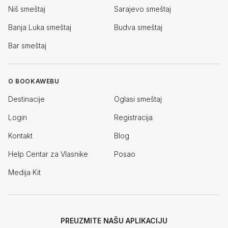
Niš smeštaj
Sarajevo smeštaj
Banja Luka smeštaj
Budva smeštaj
Bar smeštaj
O BOOKAWEBU
Destinacije
Oglasi smeštaj
Login
Registracija
Kontakt
Blog
Help Centar za Vlasnike
Posao
Medija Kit
PREUZMITE NAŠU APLIKACIJU