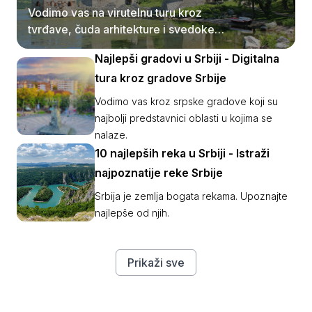
Vodimo vas na virutelnu turu kroz
tvrđave, čuda arhitekture i svedoke
srednjovekovne Srbije.
Najlepši gradovi u Srbiji - Digitalna
tura kroz gradove Srbije
Vodimo vas kroz srpske gradove koji su
najbolji predstavnici oblasti u kojima se
nalaze.
10 najlepših reka u Srbiji - Istraži
najpoznatije reke Srbije
Srbija je zemlja bogata rekama. Upoznajte
najlepše od njih.
Prikaži sve