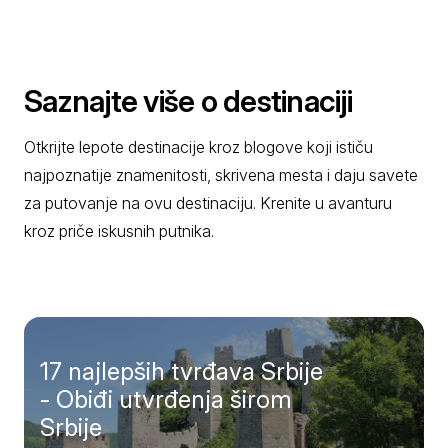
Saznajte više o destinaciji
Otkrijte lepote destinacije kroz blogove koji ističu
najpoznatije znamenitosti, skrivena mesta i daju savete
za putovanje na ovu destinaciju. Krenite u avanturu
kroz priče iskusnih putnika.
17 najlepših tvrđava Srbije
- Obiđi utvrđenja širom
Srbije