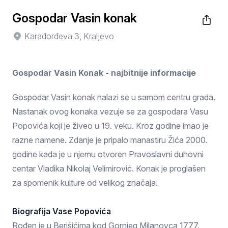
Gospodar Vasin konak
Karađorđeva 3, Kraljevo
Gospodar Vasin Konak - najbitnije informacije
Gospodar Vasin konak nalazi se u samom centru grada.
Nastanak ovog konaka vezuje se za gospodara Vasu
Popovića koji je živeo u 19. veku. Kroz godine imao je
razne namene. Zdanje je pripalo manastiru Žića 2000.
godine kada je u njemu otvoren Pravoslavni duhovni
centar Vladika Nikolaj Velimirović. Konak je proglašen
za spomenik kulture od velikog značaja.
Biografija Vase Popovića
Rođen je u Berišićima kod Gornjeg Milanovca 1777.