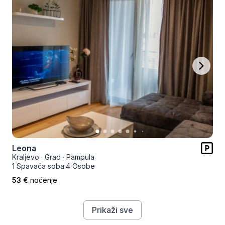
Leona
Kraljevo
·
Grad
·
Pampula
1 Spavaća soba
·
4 Osobe
53 €
noćenje
Prikaži sve