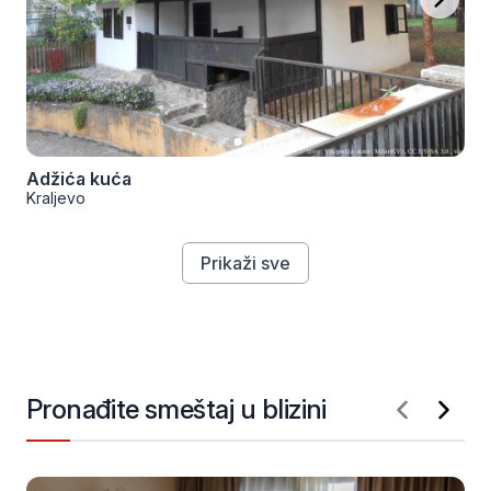
Adžića kuća
Kraljevo
Prikaži sve
Pronađite smeštaj u blizini