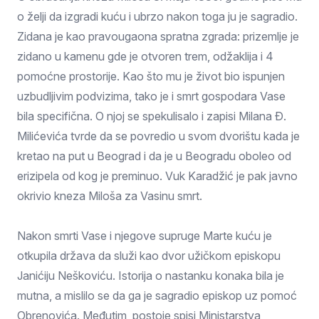
o želji da izgradi kuću i ubrzo nakon toga ju je sagradio.
Zidana je kao pravougaona spratna zgrada: prizemlje je
zidano u kamenu gde je otvoren trem, odžaklija i 4
pomoćne prostorije. Kao što mu je život bio ispunjen
uzbudljivim podvizima, tako je i smrt gospodara Vase
bila specifična. O njoj se spekulisalo i zapisi Milana Đ.
Milićevića tvrde da se povredio u svom dvorištu kada je
kretao na put u Beograd i da je u Beogradu oboleo od
erizipela od kog je preminuo. Vuk Karadžić je pak javno
okrivio kneza Miloša za Vasinu smrt.
Nakon smrti Vase i njegove supruge Marte kuću je
otkupila država da služi kao dvor užičkom episkopu
Janićiju Neškoviću. Istorija o nastanku konaka bila je
mutna, a mislilo se da ga je sagradio episkop uz pomoć
Obrenovića. Međutim, postoje spisi Ministarstva