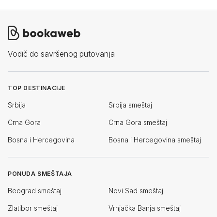
Vodič do savršenog putovanja
TOP DESTINACIJE
Srbija
Srbija smeštaj
Crna Gora
Crna Gora smeštaj
Bosna i Hercegovina
Bosna i Hercegovina smeštaj
PONUDA SMEŠTAJA
Beograd smeštaj
Novi Sad smeštaj
Zlatibor smeštaj
Vrnjačka Banja smeštaj