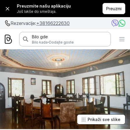
Preuzmite našu aplikaciju
Preuzmi
Još lakše do smeštaja.
Rezervacije:
+38166222630
Bilo gde
·
Bilo kada
Dodajte goste
Prikaži sve slike