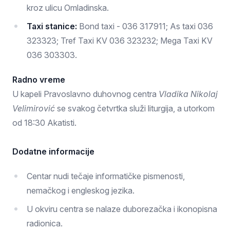
kroz ulicu Omladinska.
Taxi stanice:
Bond taxi - 036 317911; As taxi 036
323323; Tref Taxi KV 036 323232; Mega Taxi KV
036 303303.
Radno vreme
U kapeli Pravoslavno duhovnog centra
Vladika Nikolaj
Velimirović
se svakog četvrtka služi liturgija, a utorkom
od 18:30 Akatisti.
Dodatne informacije
Centar nudi tečaje informatičke pismenosti,
nemačkog i engleskog jezika.
U okviru centra se nalaze duborezačka i ikonopisna
radionica.