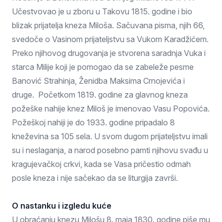
Učestvovao je u zboru u Takovu 1815. godine i bio
blizak prijatelja kneza Miloša. Sačuvana pisma, njih 66,
svedoče o Vasinom prijateljstvu sa Vukom Karadžićem.
Preko njihovog drugovanja je stvorena saradnja Vuka i
starca Milije koji je pomogao da se zabeleže pesme
Banović Strahinja, Ženidba Maksima Crnojevića i
druge. Početkom 1819. godine za glavnog kneza
požeške nahije knez Miloš je imenovao Vasu Popovića.
Požeškoj nahiji je do 1933. godine pripadalo 8
kneževina sa 105 sela. U svom dugom prijateljstvu imali
su i neslaganja, a narod posebno pamti njihovu svađu u
kragujevačkoj crkvi, kada se Vasa pričestio odmah
posle kneza i nije sačekao da se liturgija završi.
O nastanku i izgledu kuće
U obraćanju knezu Milošu 8. maja 1830. godine piše mu