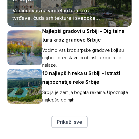
Vodimo vas na virutelnu turu kroz
tvrđave, čuda arhitekture i svedoke
srednjovekovne Srbije.
Najlepši gradovi u Srbiji - Digitalna
tura kroz gradove Srbije
Vodimo vas kroz srpske gradove koji su
najbolji predstavnici oblasti u kojima se
nalaze.
10 najlepših reka u Srbiji - Istraži
najpoznatije reke Srbije
Srbija je zemlja bogata rekama. Upoznajte
najlepše od njih.
Prikaži sve