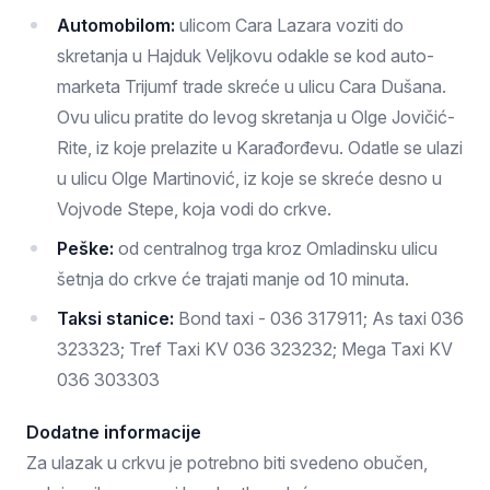
Automobilom:
ulicom Cara Lazara voziti do
skretanja u Hajduk Veljkovu odakle se kod auto-
marketa Trijumf trade skreće u ulicu Cara Dušana.
Ovu ulicu pratite do levog skretanja u Olge Jovičić-
Rite, iz koje prelazite u Karađorđevu. Odatle se ulazi
u ulicu Olge Martinović, iz koje se skreće desno u
Vojvode Stepe, koja vodi do crkve.
Peške:
od centralnog trga kroz Omladinsku ulicu
šetnja do crkve će trajati manje od 10 minuta.
Taksi stanice:
Bond taxi - 036 317911; As taxi 036
323323; Tref Taxi KV 036 323232; Mega Taxi KV
036 303303
Dodatne informacije
Za ulazak u crkvu je potrebno biti svedeno obučen,