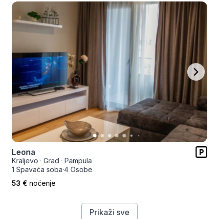
Leona
Kraljevo
·
Grad
·
Pampula
1 Spavaća soba
·
4 Osobe
53 €
noćenje
Prikaži sve