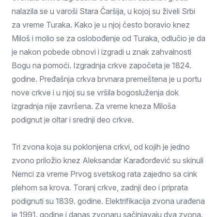
nalazila se u varoši Stara Čaršija, u kojoj su živeli Srbi
za vreme Turaka. Kako je u njoj često boravio knez
Miloš i molio se za oslobođenje od Turaka, odlučio je da
je nakon pobede obnovi i izgradi u znak zahvalnosti
Bogu na pomoći. Izgradnja crkve započeta je 1824.
godine. Pređašnja crkva brvnara premeštena je u portu
nove crkve i u njoj su se vršila bogosluženja dok
izgradnja nije završena. Za vreme kneza Miloša
podignut je oltar i srednji deo crkve.
Tri zvona koja su poklonjena crkvi, od kojih je jedno
zvono priložio knez Aleksandar Karađorđević su skinuli
Nemci za vreme Prvog svetskog rata zajedno sa cink
plehom sa krova. Toranj crkve, zadnji deo i priprata
podignuti su 1839. godine. Elektrifikacija zvona urađena
je 1991. godine i danas zvonaru sačinjavaju dva zvona.