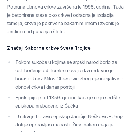
Potpuna obnova crkve završena je 1998. godine. Tada
je betonirana staza oko crkve i odrađna je izolacija
temelja, crkva je pokrivena bakarnim limom i zvonik je
zaštićen od pucanja i štete.
Značaj Saborne crkve Svete Trojice
Tokom sukoba u kojima se srpski narod borio za
oslobođenje od Turaka u ovoj crkvi redovno je
boravio knez Miloš Obrenović zbog čije inicijative o
obnovi crkva i danas postoji
Episkopija je od 1859. godine kada je u nju sedište
episkopa prebačeno iz Čačka
U crkvi je boravio episkop Janićije Nešković - Janja
dok je oporavljao manastir Žiča. nakon čega je i