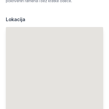
pokrivenih ramena i bez kratke odeće.
Lokacija