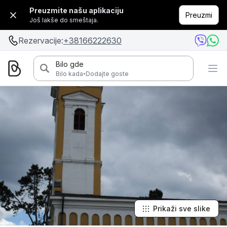
Preuzmite našu aplikaciju
Preuzmi
Još lakše do smeštaja.
Rezervacije:
+38166222630
Bilo gde
·
Bilo kada
Dodajte goste
Prikaži sve slike