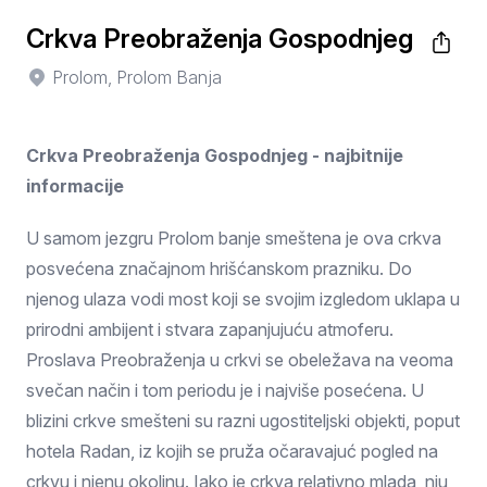
Crkva Preobraženja Gospodnjeg
Prolom, Prolom Banja
Crkva Preobraženja Gospodnjeg - najbitnije
informacije
U samom jezgru Prolom banje smeštena je ova crkva
posvećena značajnom hrišćanskom prazniku. Do
njenog ulaza vodi most koji se svojim izgledom uklapa u
prirodni ambijent i stvara zapanjujuću atmoferu.
Proslava Preobraženja u crkvi se obeležava na veoma
svečan način i tom periodu je i najviše posećena. U
blizini crkve smešteni su razni ugostiteljski objekti, poput
hotela Radan, iz kojih se pruža očaravajuć pogled na
crkvu i njenu okolinu. Iako je crkva relativno mlada, nju