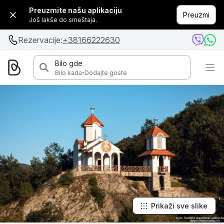
Preuzmite našu aplikaciju
Preuzmi
Još lakše do smeštaja.
Rezervacije:
+38166222630
Bilo gde
·
Bilo kada
Dodajte goste
Prikaži sve slike