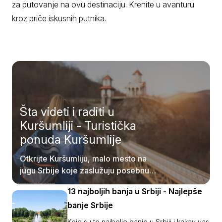
za putovanje na ovu destinaciju. Krenite u avanturu
kroz priče iskusnih putnika.
Šta videti i raditi u
Kuršumliji - Turistička
ponuda Kuršumlije
Otkrijte Kuršumliju, malo mesto na
jugu Srbije koje zaslužuju posebnu
pažnju posetilaca.
13 najboljih banja u Srbiji - Najlepše
banje Srbije
Koje su to najbolje banje u Srbiji i kakav vas