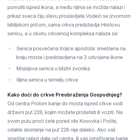
pomoliti ispred ikona, a među njima se možda nalazi i
prikaz sveca čiju slavu proslavljate.Vodeći se izvornom
biblijskom pričom, sama crkva predstavlja Hristovu
senicu, a u okviru crkvenog kompleksa nalaze se:
Senica posvećena trojice apostola: smeštena na
kraju mosta i predstavljena na 3 odvojene ikone
Mojsijeva senica u blizini zvonika
Ilijina senica u temelju crkve
Kako doći do crkve Preobraženja Gospodnjeg?
Od centra Prolom banje do mosta ispred crkve vodi
državni put 228, kojim možete prošetati ili voziti. Na
svom putu proći ćete pored vile Kosovka i Pošte,
odakle skretanje na put 228 nije daleko. Ako vaš
smeštaj nalazi dalje od centra, ili vas istraživanje banje