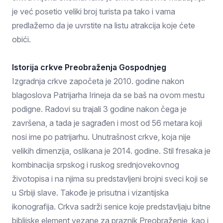
je već posetio veliki broj turista pa tako i vama
predlažemo da je uvrstite na listu atrakcija koje ćete
obići.
Istorija crkve Preobraženja Gospodnjeg
Izgradnja crkve započeta je 2010. godine nakon
blagoslova Patrijarha Irineja da se baš na ovom mestu
podigne. Radovi su trajali 3 godine nakon čega je
završena, a tada je sagrađen i most od 56 metara koji
nosi ime po patrijarhu. Unutrašnost crkve, koja nije
velikih dimenzija, oslikana je 2014. godine. Stil fresaka je
kombinacija srpskog i ruskog srednjovekovnog
životopisa i na njima su predstavljeni brojni sveci koji se
u Srbiji slave. Takođe je prisutna i vizantijska
ikonografija. Crkva sadrži senice koje predstavljaju bitne
biblijske element vezane za praznik Preobraženje, kao i