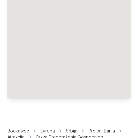
Bookaweb
Evropa
Srbija
Prolom Banja
Atrakcije
Crkva Preobraženja Gospodnjeg