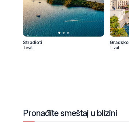
Stradioti
Gradsko 
Tivat
Tivat
Pronađite smeštaj u blizini