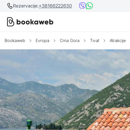
Rezervacije:
+38166222630
Bookaweb
Evropa
Crna Gora
Tivat
Atrakcije
Srbija
Srbija
Bosna i Hercegovina
Crna Gora
Beograd
Ostalo
Niš
Srebrno jezero
Prolom Banja
Užice