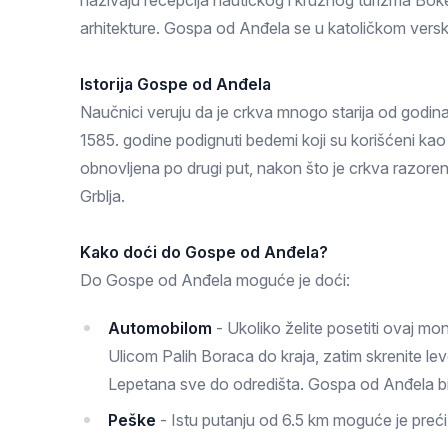
nazivaju recepcija nautičkog i kruznog turizma Boke 
Zlatar
arhitekture. Gospa od Anđela se u katoličkom versk
Istorija Gospe od Anđela
Naučnici veruju da je crkva mnogo starija od godina
1585. godine podignuti bedemi koji su korišćeni ka
obnovljena po drugi put, nakon što je crkva razoren
Grblja.
Kako doći do Gospe od Anđela?
Do Gospe od Anđela moguće je doći:
Automobilom
- Ukoliko želite posetiti ovaj m
Ulicom Palih Boraca do kraja, zatim skrenite le
Lepetana sve do odredišta. Gospa od Anđela bi
Peške
- Istu putanju od 6.5 km moguće je preći