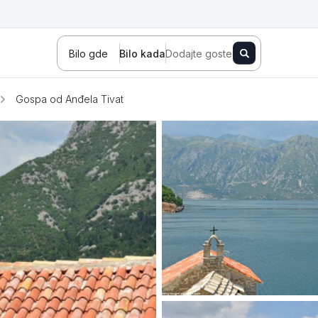
Bilo gde
Bilo kada
Dodajte goste
Gospa od Anđela Tivat
Novi Sad
Zlatibor
Kopaonik
Banja Koviljača
Sokobanja
Fruška gora
Tara
Stara planina
Banja Vrujci
Kragujevac
Ždrelo
Golubac
Bajina Bašta
Kraljevo
Jagodina