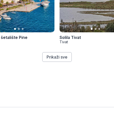
šetalište Pine
Solila Tivat
Tivat
Prikaži sve