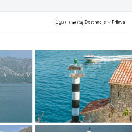
Destinacije
Prijava
Oglasi smeštaj
Divčibare
Vrnjačka Banja
Spremite se za virtuelno putovanje
kroz jednu od najlepših zemalja
Perućac
Evrope i sveta. Uživaćete u prikazima
planinskih masiva poput Tare i Šar-
Kladovo
planine, ali i u ravničarskim predelima
prostrane Vojvodine. Istraživanje
Aranđelovac
tradicije i kulturnog dobra Srbije
otkriće vam pravu narav srpskog