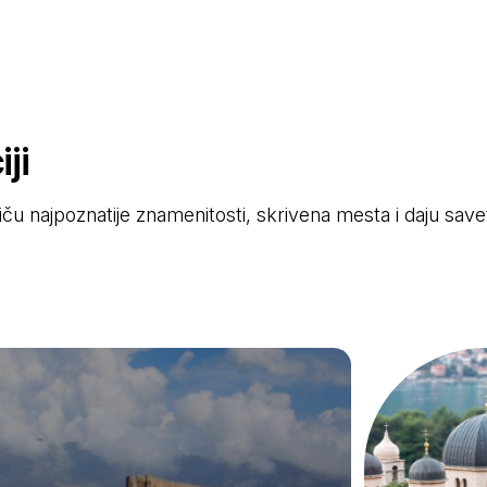
ji
stiču najpoznatije znamenitosti, skrivena mesta i daju sav