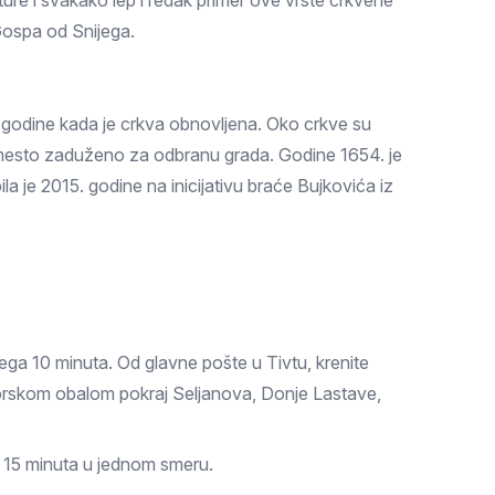
ture i svakako lep i redak primer ove vrste crkvene
 Gospa od Snijega.
o godine kada je crkva obnovljena. Oko crkve su
o mesto zaduženo za odbranu grada. Godine 1654. je
a je 2015. godine na inicijativu braće Bujkovića iz
ga 10 minuta. Od glavne pošte u Tivtu, krenite
 morskom obalom pokraj Seljanova, Donje Lastave,
 i 15 minuta u jednom smeru.