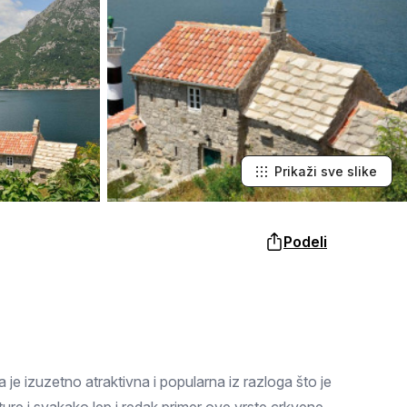
Šabac
naroda, a slike lokalnih i tradicionalnih
specijaliteta osetićete i na svojim
nepcima.
Loznica
Sombor
Zaječar
Vrbas
Prikaži sve slike
Majdanpek
Podeli
Ub
Donji Milanovac
Apatin
Palić
je izuzetno atraktivna i popularna iz razloga što je