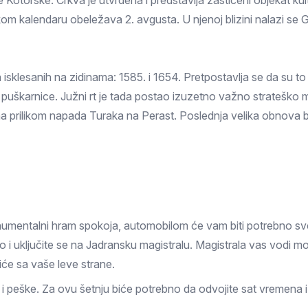
Kotorske. Crkva je utvrđena i predstavlja zaštićeni objekat kul
Prokuplje
om kalendaru obeležava 2. avgusta. U njenoj blizini nalazi se
 isklesanih na zidinama: 1585. i 1654. Pretpostavlja se da su t
o puškarnice. Južni rt je tada postao izuzetno važno stratešk
a prilikom napada Turaka na Perast. Poslednja velika obnova bil
onumentalni hram spokoja, automobilom će vam biti potrebno sve
vo i uključite se na Jadransku magistralu. Magistrala vas vodi
će sa vaše leve strane.
 i peške. Za ovu šetnju biće potrebno da odvojite sat vremena