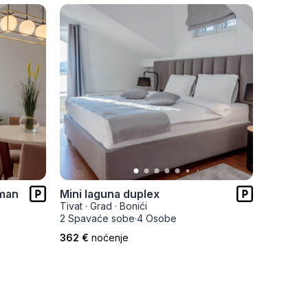
tman
Mini laguna duplex
Mini la
Tivat
·
Grad
·
Bonići
Tivat
·
Gr
2 Spavaće sobe
·
4 Osobe
3 Spava
362 €
noćenje
450 €
n