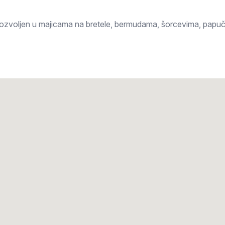
dozvoljen u majicama na bretele, bermudama, šorcevima, papuča