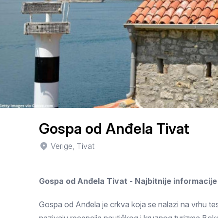
Smederevo
Čačak
Pančevo
Vranje
Paraćin
Kikinda
Gospa od Anđela Tivat
Srbobran
Verige, Tivat
Inđija
Gospa od Anđela Tivat - Najbitnije informacije
Ruma
Sremski Karlovci
Gospa od Anđela je crkva koja se nalazi na vrhu tesn