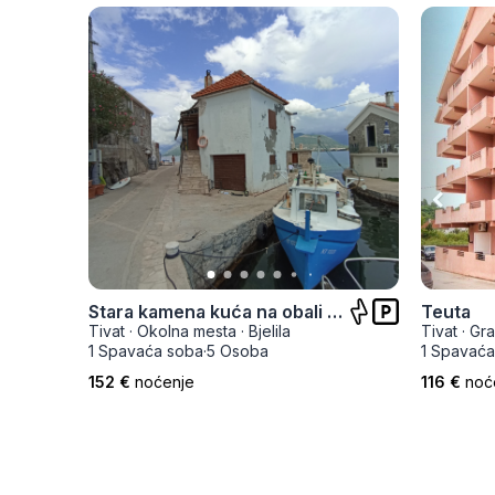
Stara kamena kuća na obali mora
Teuta
Tivat
·
Okolna mesta
·
Bjelila
Tivat
·
Gr
1 Spavaća soba
·
5 Osoba
1 Spavaća
152 €
noćenje
116 €
noć