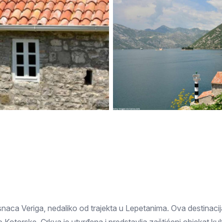
Subotica
Nova Varoš
Valjevo
Uvac
Kruševac
Pirot
Novi Pazar
Zrenjanin
Vršac
Gornji Milanovac
Raška
Leskovac
Bor
Požarevac
Senta
Požega
Sremska
Ljubovija
Mitrovica
Topola
Bela Crkva
Negotin
Bačka Palanka
Ćuprija
Kanjiža
Temerin
Novi Bečej
Mali Zvornik
Kosmaj
Golija
Bačka Topola
aca Veriga, nedaliko od trajekta u Lepetanima. Ova destinacija 