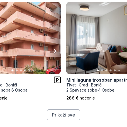
Mini laguna trosoban apar
ad
·
Bonići
Tivat
·
Grad
·
Bonići
 soba
·
6 Osoba
2 Spavaće sobe
·
4 Osobe
enje
286 €
noćenje
Prikaži sve