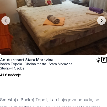
An-du resort Stara Moravica
Bačka Topola
·
Okolna mesta
·
Stara Moravica
Studio
·
4 Osobe
41 €
noćenje
Smeštaj u Bačkoj Topoli, kao i njegova ponuda, se