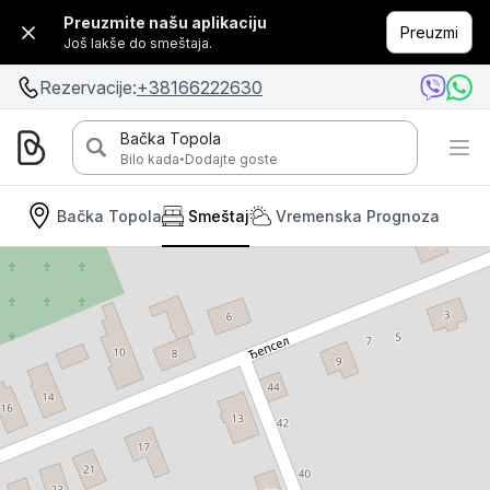
Preuzmite našu aplikaciju
Preuzmi
Još lakše do smeštaja.
Rezervacije:
+38166222630
Bačka Topola
·
Bilo kada
Dodajte goste
Bačka Topola
Smeštaj
Vremenska Prognoza