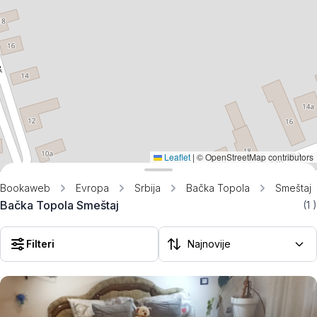
Leaflet
|
© OpenStreetMap contributors
Bookaweb
Evropa
Srbija
Bačka Topola
Smeštaj
Bačka Topola Smeštaj
(1
)
Filteri