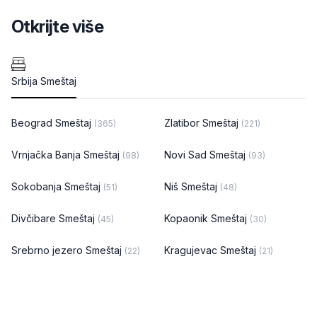
Otkrijte više
Srbija Smeštaj
Beograd Smeštaj
Zlatibor Smeštaj
(365)
(221)
Vrnjačka Banja Smeštaj
Novi Sad Smeštaj
(98)
(93)
Sokobanja Smeštaj
Niš Smeštaj
(51)
(48)
Divčibare Smeštaj
Kopaonik Smeštaj
(45)
(30)
Srebrno jezero Smeštaj
Kragujevac Smeštaj
(22)
(21)
Banja Koviljača Smeštaj
Tara Smeštaj
(20)
(17)
Golubac Smeštaj
Vranje Smeštaj
(14)
(14)