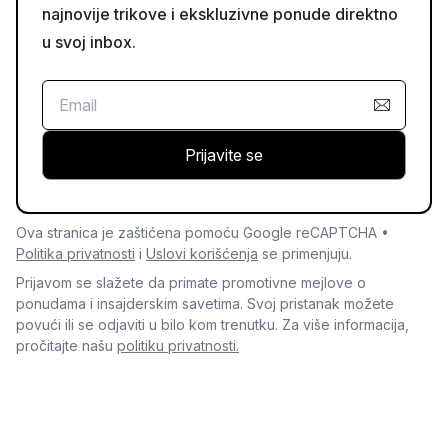
najnovije trikove i ekskluzivne ponude direktno
u svoj inbox.
Prijavite se
Ova stranica je zaštićena pomoću Google reCAPTCHA •
Politika privatnosti
i
Uslovi korišćenja
se primenjuju.
Prijavom se slažete da primate promotivne mejlove o
ponudama i insajderskim savetima. Svoj pristanak možete
povući ili se odjaviti u bilo kom trenutku. Za više informacija,
pročitajte našu
politiku privatnosti.