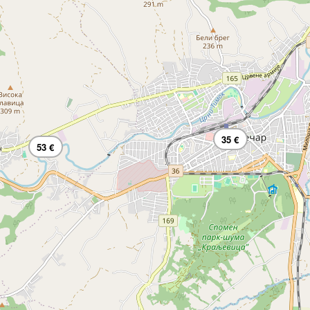
35 €
53 €