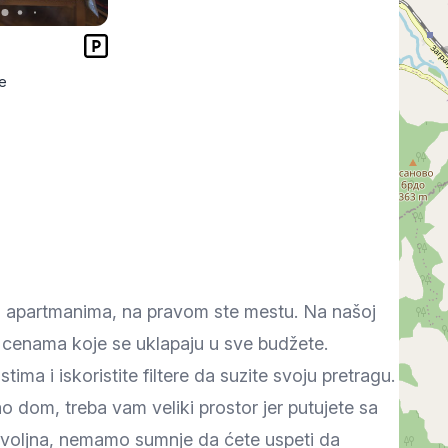
Subotica
Nova Varoš
Valjevo
Uvac
Kruševac
Pirot
e
Novi Pazar
Zrenjanin
Vršac
Gornji Milanovac
Raška
Leskovac
Bor
Požarevac
Senta
Požega
Sremska
Ljubovija
Mitrovica
Topola
Bela Crkva
Negotin
jim apartmanima, na pravom ste mestu. Na našoj
Bačka Palanka
Ćuprija
Kanjiža
po cenama koje se uklapaju u sve budžete.
ma i iskoristite filtere da suzite svoju pretragu.
Temerin
Novi Bečej
Mali Zvornik
o dom, treba vam veliki prostor jer putujete sa
Kosmaj
Golija
Bačka Topola
ovoljna, nemamo sumnje da ćete uspeti da