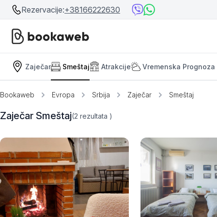
Rezervacije:
+38166222630
Zaječar
Smeštaj
Atrakcije
Vremenska Prognoza
Srbija
Srbija
Bosna i Hercegovina
Bookaweb
Evropa
Srbija
Zaječar
Smeštaj
Crna Gora
Beograd
Zaječar Smeštaj
(2
rezultata
)
Ostalo
Niš
Srebrno jezero
Prolom Banja
Užice