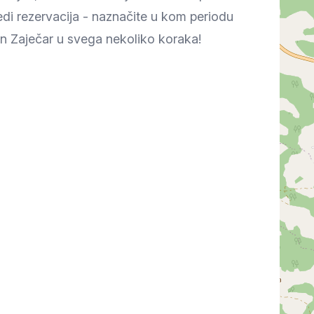
Prokuplje
di rezervacija - naznačite u kom periodu
 dan Zaječar u svega nekoliko koraka!