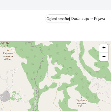
Destinacije
Prijava
Oglasi smeštaj
+
−
Divčibare
Vrnjačka Banja
Spremite se za virtuelno putovanje
kroz jednu od najlepših zemalja
Perućac
Evrope i sveta. Uživaćete u prikazima
planinskih masiva poput Tare i Šar-
Kladovo
planine, ali i u ravničarskim predelima
prostrane Vojvodine. Istraživanje
Aranđelovac
tradicije i kulturnog dobra Srbije
otkriće vam pravu narav srpskog