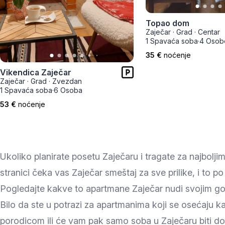
Smederevo
Topao dom
Čačak
Zaječar
·
Grad
·
Centar
1 Spavaća soba
·
4 Osob
Pančevo
35 €
noćenje
Vranje
Vikendica Zaječar
Zaječar
·
Grad
·
Zvezdan
1 Spavaća soba
·
6 Osoba
Paraćin
53 €
noćenje
Kikinda
Srbobran
Ukoliko planirate posetu Zaječaru i tragate za najbol
Inđija
stranici čeka vas Zaječar smeštaj za sve prilike, i to 
Pogledajte kakve to apartmane Zaječar nudi svojim gosti
Ruma
Bilo da ste u potrazi za apartmanima koji se osećaju ka
Sremski Karlovci
porodicom ili će vam pak samo soba u Zaječaru biti d