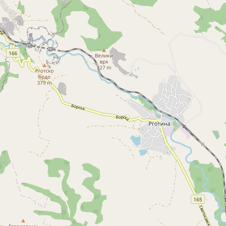
Šabac
naroda, a slike lokalnih i tradicionalnih
specijaliteta osetićete i na svojim
nepcima.
Loznica
Sombor
Zaječar
Vrbas
Majdanpek
Ub
Donji Milanovac
Apatin
Palić