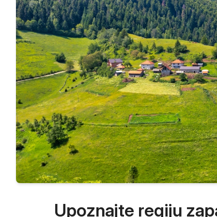
Zlatar
Upoznajte regiju zap