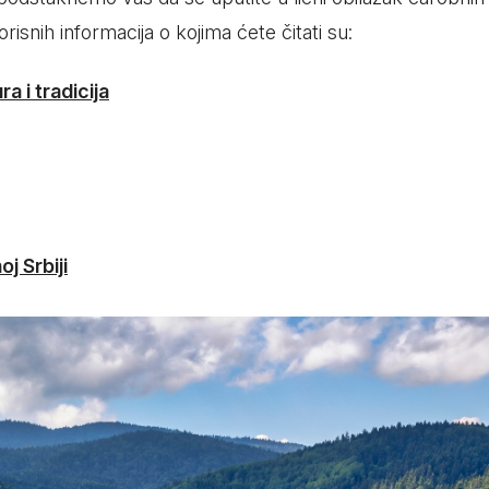
Subotica
Nova Varoš
Valjevo
risnih informacija o kojima ćete čitati su:
Uvac
Kruševac
Pirot
a i tradicija
Novi Pazar
Zrenjanin
Vršac
Gornji Milanovac
Raška
Leskovac
Bor
Požarevac
Senta
Požega
Sremska
Ljubovija
j Srbiji
Mitrovica
Topola
Bela Crkva
Negotin
Bačka Palanka
Ćuprija
Kanjiža
Temerin
Novi Bečej
Mali Zvornik
Kosmaj
Golija
Bačka Topola