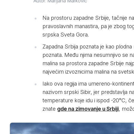
Autor: Marijana Marković
Na prostoru zapadne Srbije, tačnije na 
pravoslavnih manastira, pa je zbog tog
srpska Sveta Gora.
Zapadna Srbija poznata je kao plodna r
poznata. Među njima nesumnjivo se nala
malina sa prostora zapadne Srbije naj
najvećim izvoznicima malina na svetsk
Iako ova regija ima umereno-kontinental
nazivom srpski Sibir, jer predstavlja n
temperature koje idu i ispod -20°C, če
znate
gde na zimovanje u Srbiji
, možd