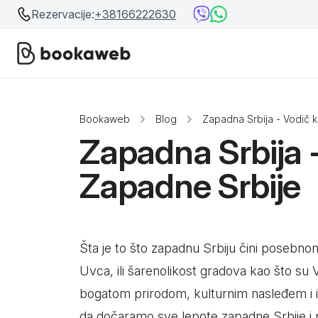
Rezervacije:
+38166222630
Srbija
Srbija
Bookaweb
Blog
Zapadna Srbija - Vodič 
Bosna i Hercegovina
Zapadna Srbija -
Crna Gora
Beograd
Zapadne Srbije
Ostalo
Niš
Srebrno jezero
Šta je to što zapadnu Srbiju čini posebnom
Prolom Banja
Uvca, ili šarenolikost gradova kao što su 
Užice
bogatom prirodom, kulturnim nasleđem i i
da dočaramo sve lepote zapadne Srbije i 