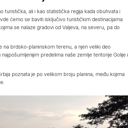
uristička, ali i kao statistička regija kada obuhvata i
vde ćemo se baviti isključivo turističkim destinacijama
ojima se nalaze gradovi od Valjeva, na severu, pa do
se na brdsko-planinskom terenu, a njen veliki deo
jpošumljenijim predelima naše zemlje teritorije Golije i
bija poznata je po velikom broju planina, među kojima
re.