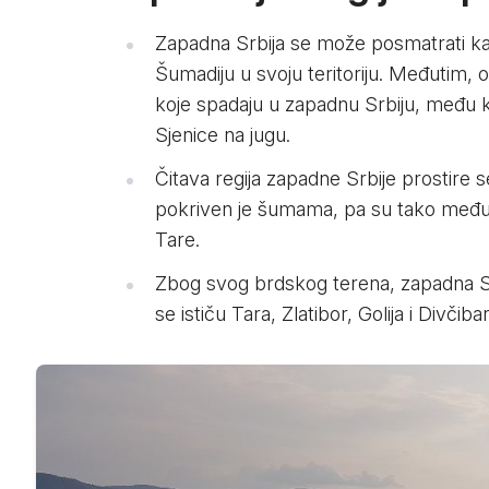
Zapadna Srbija se može posmatrati kao t
Šumadiju u svoju teritoriju. Međutim, o
koje spadaju u zapadnu Srbiju, među k
Sjenice na jugu.
Čitava regija zapadne Srbije prostire 
pokriven je šumama, pa su tako među na
Tare.
Zbog svog brdskog terena, zapadna Sr
se ističu Tara, Zlatibor, Golija i Divčiba