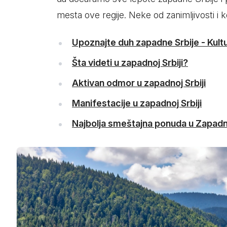
Smederevo
mesta ove regije. Neke od zanimljivosti i ko
Čačak
Upoznajte duh zapadne Srbije - Kultur
Pančevo
Šta videti u zapadnoj Srbiji?
Vranje
Aktivan odmor u zapadnoj Srbiji
Paraćin
Manifestacije u zapadnoj Srbiji
Kikinda
Najbolja smeštajna ponuda u Zapadno
Srbobran
Inđija
Ruma
Sremski Karlovci