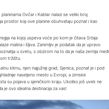
planinama Ovčar i Kablar nalazi se veliki broj
a prostor koji ove planine obuhvataju poznat i kao
egija na kojoj uspeva voće po kom je čitava Srbija
ze malina i šljiva. Zanimljiv je podatak da je upravo
poznatija u svetu, s obzirom na to da je naša zemlja međ
om tržištu.
nu klimu, njen najjužniji grad, Sjenica, poznat je i pod
ajhladnije naseljeno mesto u Evropi, a zimske
sta su pojava u sjeničkom kraju. Ukoliko još uvek ne
a je ovo idealna destinacija za vas!