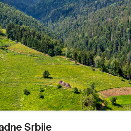
Prokuplje
adne Srbije