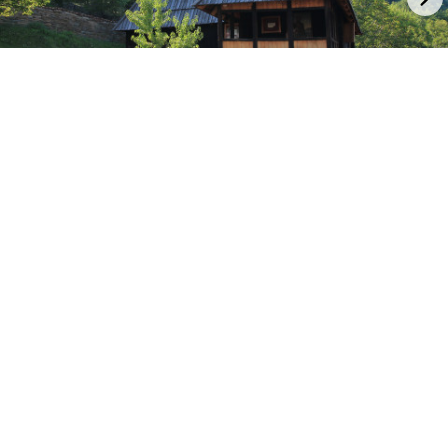
Milošev konak u Gronjoj Crnući
Gornji Milanovac