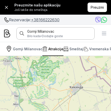
Preuzmite našu aplikaciju
Preuzmi
Još lakše do smeštaja.
Rezervacije:
+38166222630
Gornji Milanovac
·
Bilo kada
Dodajte goste
Gornji Milanovac
Atrakcije
Smeštaj
Vremenska 