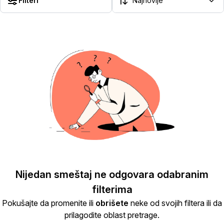
Filteri
Nijedan smeštaj ne odgovara odabranim
filterima
Pokušajte da promenite ili
obrišete
neke od svojih filtera ili da
prilagodite oblast pretrage.