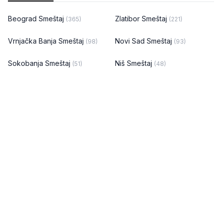
Beograd Smeštaj
Zlatibor Smeštaj
(365)
(221)
Vrnjačka Banja Smeštaj
Novi Sad Smeštaj
(98)
(93)
Sokobanja Smeštaj
Niš Smeštaj
(51)
(48)
Divčibare Smeštaj
Kopaonik Smeštaj
(45)
(30)
Srebrno jezero Smeštaj
Kragujevac Smeštaj
(22)
(21)
Banja Koviljača Smeštaj
Tara Smeštaj
(20)
(17)
Golubac Smeštaj
Vranje Smeštaj
(14)
(14)
Aranđelovac Smeštaj
Leskovac Smeštaj
(12)
(12)
Bajina Bašta Smeštaj
Kraljevo Smeštaj
(11)
(11)