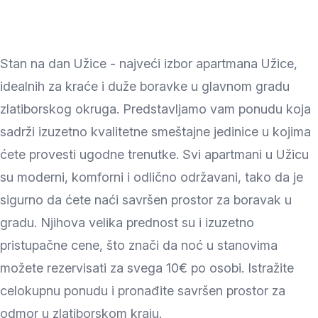
Stan na dan Užice - najveći izbor apartmana Užice,
idealnih za kraće i duže boravke u glavnom gradu
zlatiborskog okruga. Predstavljamo vam ponudu koja
sadrži izuzetno kvalitetne smeštajne jedinice u kojima
ćete provesti ugodne trenutke. Svi apartmani u Užicu
su moderni, komforni i odlično održavani, tako da je
sigurno da ćete naći savršen prostor za boravak u
gradu. Njihova velika prednost su i izuzetno
pristupačne cene, što znači da noć u stanovima
možete rezervisati za svega 10€ po osobi. Istražite
celokupnu ponudu i pronađite savršen prostor za
odmor u zlatiborskom kraju.