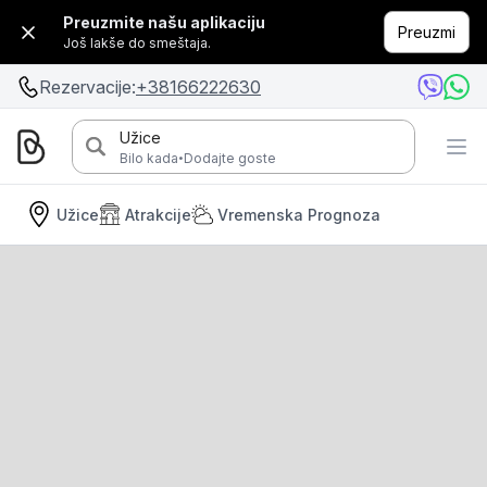
Preuzmite našu aplikaciju
Preuzmi
Još lakše do smeštaja.
Rezervacije:
+38166222630
Užice
·
Bilo kada
Dodajte goste
Užice
Atrakcije
Vremenska Prognoza