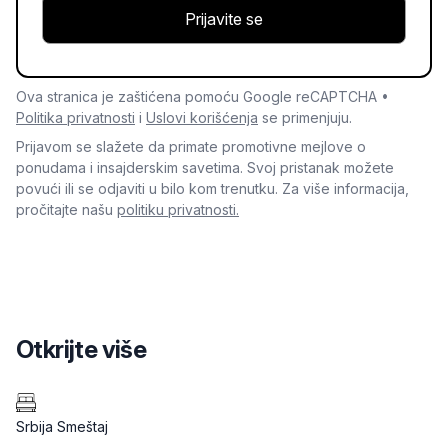
Prijavite se
Ova stranica je zaštićena pomoću Google reCAPTCHA •
Politika privatnosti
i
Uslovi korišćenja
se primenjuju.
Prijavom se slažete da primate promotivne mejlove o
ponudama i insajderskim savetima. Svoj pristanak možete
povući ili se odjaviti u bilo kom trenutku. Za više informacija,
pročitajte našu
politiku privatnosti.
Otkrijte više
Srbija Smeštaj