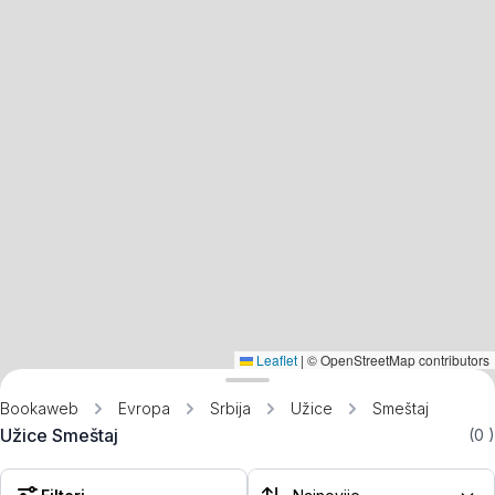
Leaflet
|
© OpenStreetMap contributors
Bookaweb
Evropa
Srbija
Užice
Smeštaj
Užice Smeštaj
(0
)