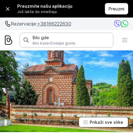
Preuzmite našu aplikaciju
Preuzmi
Još lakše do smeštaja.
Rezervacije:
+38166222630
Bilo gde
·
Bilo kada
Dodajte goste
Prikaži sve slike