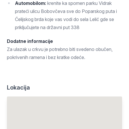
Automobilom:
krenite ka spomen parku Vidrak
prateći ulicu Bobovčeva sve do Poparskog puta i
Ćelijskog brda koje vas vodi do sela Lelić gde se
priključujete na državni put 338
Dodatne informacije
Za ulazak u crkvu je potrebno biti svedeno obučen,
pokrivenih ramena i bez kratke odeće.
Lokacija