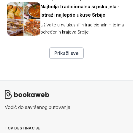
Najbolja tradicionalna srpska jela -
Istraži najlepše ukuse Srbije
Uživajte u najukusnijim tradicionalnim jelima
određenih krajeva Srbije.
Prikaži sve
Vodič do savršenog putovanja
TOP DESTINACIJE