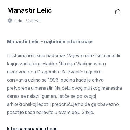
Manastir Lelić
Lelić, Valjevo
Manastir Lelić - najbitnije informacije
U istoimenom selu nadomak Valjeva nalazi se manastir
koji je zadužbina vladike Nikolaja Vladimirovića i
njegovog oca Dragomira. Za zvaničnu godinu
osnivanja uzima se 1996. godina kada je crkva
pretvorena u manastir. Na čelu ovog muškog manastira
danas se nalazi Iguman. Ističe se po svojoj
arhitektonskoj lepoti i preporučujemo da ga obavezno
posetite kada boravite u ovom delu Srbije.
Istorija manastira Lelić