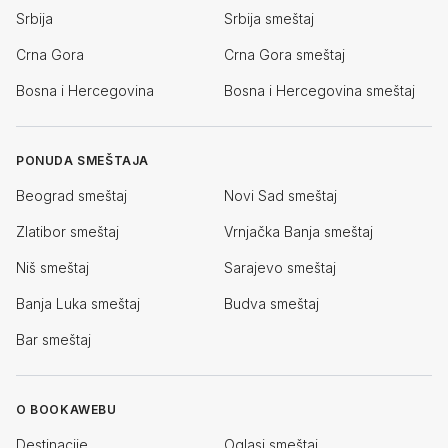
Srbija
Srbija smeštaj
Crna Gora
Crna Gora smeštaj
Bosna i Hercegovina
Bosna i Hercegovina smeštaj
PONUDA SMEŠTAJA
Beograd smeštaj
Novi Sad smeštaj
Zlatibor smeštaj
Vrnjačka Banja smeštaj
Niš smeštaj
Sarajevo smeštaj
Banja Luka smeštaj
Budva smeštaj
Bar smeštaj
O BOOKAWEBU
Destinacije
Oglasi smeštaj