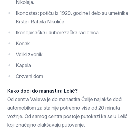
Nikolaja.
Ikonostas: potiču iz 1929. godine i delo su umetnika
Krste i Rafaila Nikolića.
Ikonopisačka i duborezačka radionica
Konak
Veliki zvonik
Kapela
Crkveni dom
Kako doći do manastira Lelić?
Od centra Valjeva je do manastira Ćelije najlakše doći
automobilom za šta nije potrebno više od 20 minuta
vožnje. Od samog centra postoje putokazi ka selu Lelić
koji značajno olakšavaju putovanje.