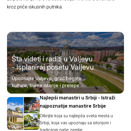
kroz priče iskusnih putnika.
Šta videti i raditi u Valjevu
- Isplaniraj posetu Valjevu
Upoznajte Valjevo, grad bogate
kulture, burne istorije i prelepe
prirode.
Najlepši manastiri u Srbiji - Istraži
najpoznatije manastire Srbije
Otkrijte koja su najlepša sveta mesta u
Srbiji, koja vas upoznaju sa istorijom i
tradicijom naše zemlje.