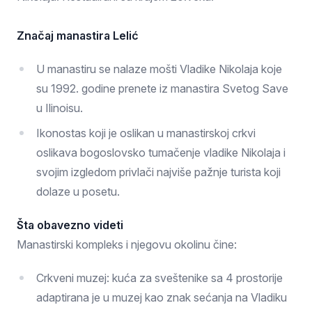
Značaj manastira Lelić
U manastiru se nalaze mošti Vladike Nikolaja koje
su 1992. godine prenete iz manastira Svetog Save
u Ilinoisu.
Ikonostas koji je oslikan u manastirskoj crkvi
oslikava bogoslovsko tumačenje vladike Nikolaja i
svojim izgledom privlači najviše pažnje turista koji
dolaze u posetu.
Šta obavezno videti
Manastirski kompleks i njegovu okolinu čine:
Crkveni muzej: kuća za sveštenike sa 4 prostorije
adaptirana je u muzej kao znak sećanja na Vladiku