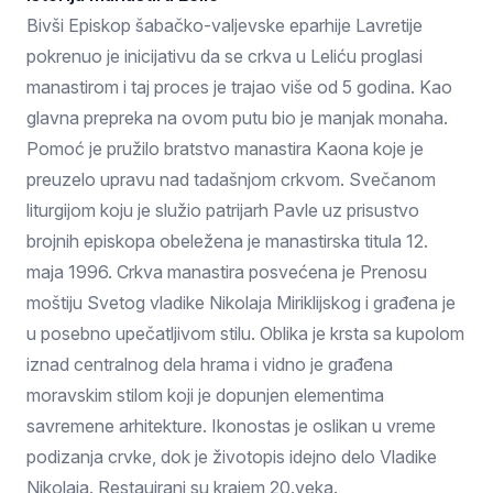
Bivši Episkop šabačko-valjevske eparhije Lavretije
pokrenuo je inicijativu da se crkva u Leliću proglasi
manastirom i taj proces je trajao više od 5 godina. Kao
glavna prepreka na ovom putu bio je manjak monaha.
Pomoć je pružilo bratstvo manastira Kaona koje je
preuzelo upravu nad tadašnjom crkvom. Svečanom
liturgijom koju je služio patrijarh Pavle uz prisustvo
brojnih episkopa obeležena je manastirska titula 12.
maja 1996. Crkva manastira posvećena je Prenosu
moštiju Svetog vladike Nikolaja Miriklijskog i građena je
u posebno upečatljivom stilu. Oblika je krsta sa kupolom
iznad centralnog dela hrama i vidno je građena
moravskim stilom koji je dopunjen elementima
savremene arhitekture. Ikonostas je oslikan u vreme
podizanja crvke, dok je životopis idejno delo Vladike
Nikolaja. Restauirani su krajem 20.veka.