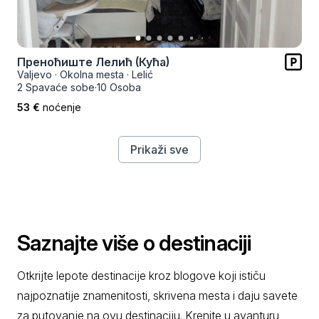
Преноћиште Лелић (Кућа)
Valjevo
·
Okolna mesta
·
Lelić
2 Spavaće sobe
·
10 Osoba
53 €
noćenje
Prikaži sve
Saznajte više o destinaciji
Otkrijte lepote destinacije kroz blogove koji ističu
najpoznatije znamenitosti, skrivena mesta i daju savete
za putovanje na ovu destinaciju. Krenite u avanturu