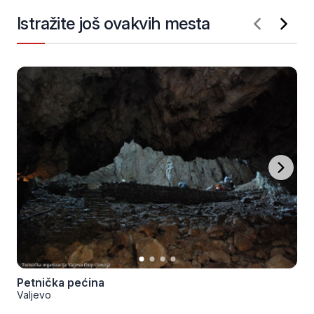
Istražite još ovakvih mesta
Petnička pećina
Valjevo