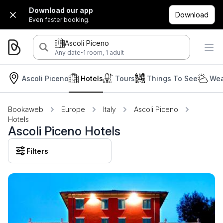
Download our app
Download
Even faster booking.
Ascoli Piceno
·
Any date
1 room, 1 adult
Ascoli Piceno
Hotels
Tours
Things To See
Wea
Bookaweb
Europe
Italy
Ascoli Piceno
Hotels
Ascoli Piceno Hotels
Filters