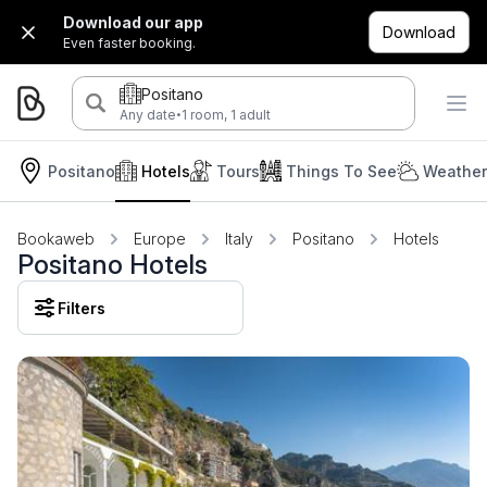
Download our app
Download
Even faster booking.
Positano
·
Any date
1 room, 1 adult
Positano
Hotels
Tours
Things To See
Weather
Bookaweb
Europe
Italy
Positano
Hotels
Positano Hotels
Filters