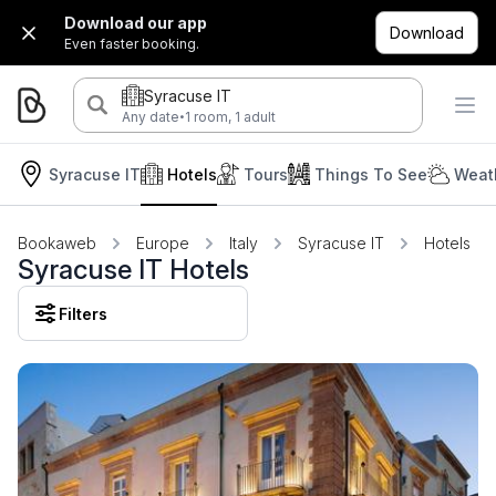
Download our app
Download
Even faster booking.
Syracuse IT
·
Any date
1 room, 1 adult
Syracuse IT
Hotels
Tours
Things To See
Weat
Bookaweb
Europe
Italy
Syracuse IT
Hotels
Syracuse IT Hotels
Filters