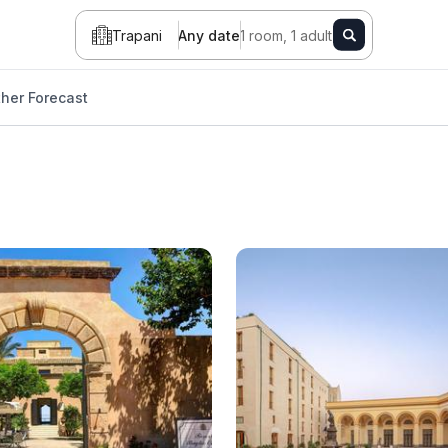
Trapani
Any date
1 room, 1 adult
her Forecast