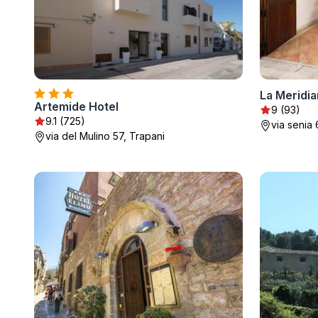
La Meridia
Artemide Hotel
9 (93)
9.1 (725)
via senia 
via del Mulino 57, Trapani