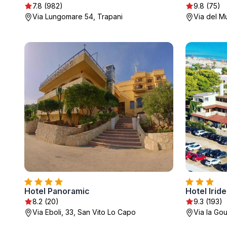
7.8 (982)
9.8 (75)
Via Lungomare 54, Trapani
Via del M
Hotel Panoramic
Hotel Irid
8.2 (20)
9.3 (193)
Via Eboli, 33, San Vito Lo Capo
Via la Go