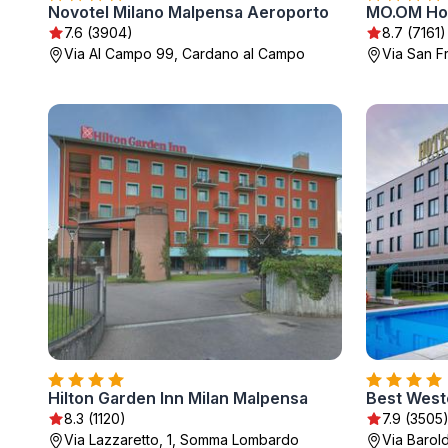
Novotel Milano Malpensa Aeroporto
MO.OM Ho
7.6 (3904)
8.7 (7161)
Via Al Campo 99, Cardano al Campo
Via San F
Hilton Garden Inn Milan Malpensa
Best Weste
8.3 (1120)
7.9 (3505
Via Lazzaretto, 1, Somma Lombardo
Via Barol