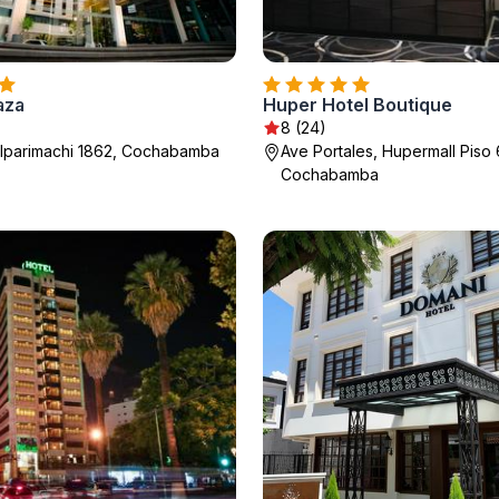
aza
Huper Hotel Boutique
8 (24)
llparimachi 1862, Cochabamba
Ave Portales, Hupermall Piso 
Cochabamba