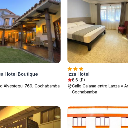
sa Hotel Boutique
Izza Hotel
8.6 (11)
id Alvestegui 769, Cochabamba
Calle Calama entre Lanza y A
Cochabamba