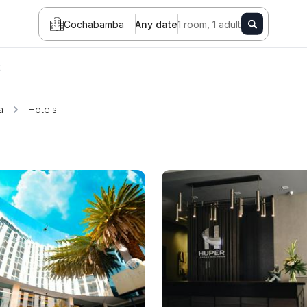
Cochabamba
Any date
1 room, 1 adult
t
a
Hotels