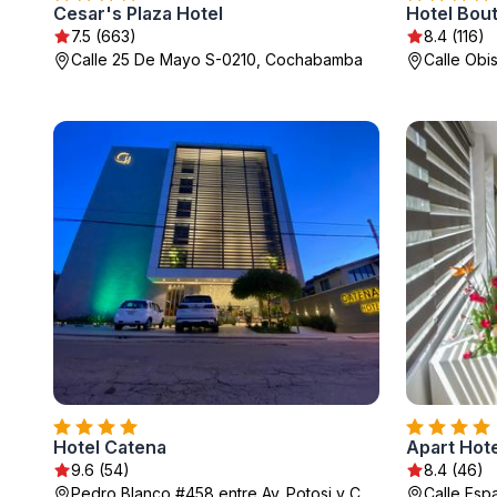
Cesar's Plaza Hotel
Hotel Bou
7.5 (663)
8.4 (116)
Calle 25 De Mayo S-0210, Cochabamba
Calle Ob
Hotel Catena
Apart Hote
9.6 (54)
8.4 (46)
Pedro Blanco #458 entre Av. Potosi y C.
Calle Es