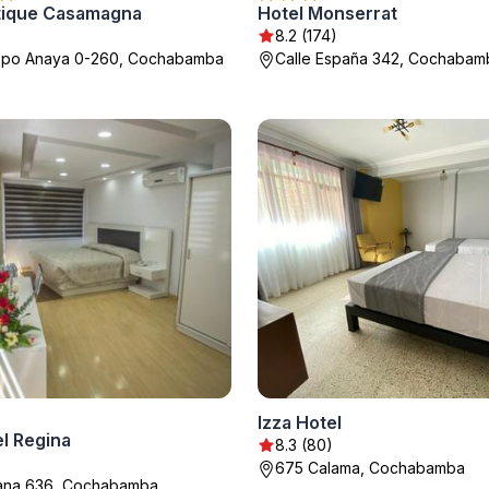
tique Casamagna
Hotel Monserrat
8.2 (174)
ispo Anaya 0-260, Cochabamba
Calle España 342, Cochabam
Izza Hotel
l Regina
8.3 (80)
675 Calama, Cochabamba
pana 636, Cochabamba