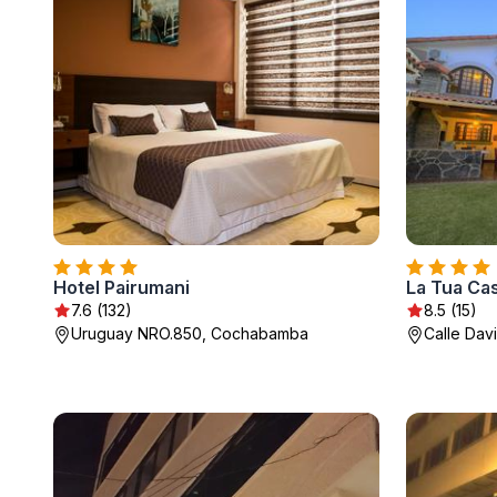
Hotel Pairumani
La Tua Ca
7.6 (132)
8.5 (15)
Uruguay NRO.850, Cochabamba
Calle Dav