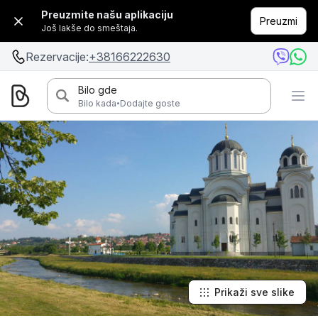
Preuzmite našu aplikaciju
Preuzmi
Još lakše do smeštaja.
Rezervacije:
+38166222630
Bilo gde
·
Bilo kada
Dodajte goste
Prikaži sve slike