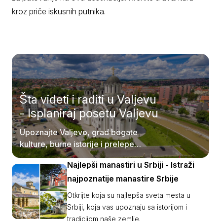
kroz priče iskusnih putnika.
Šta videti i raditi u Valjevu
- Isplaniraj posetu Valjevu
Upoznajte Valjevo, grad bogate
kulture, burne istorije i prelepe
prirode.
Najlepši manastiri u Srbiji - Istraži
najpoznatije manastire Srbije
Otkrijte koja su najlepša sveta mesta u
Srbiji, koja vas upoznaju sa istorijom i
tradicijom naše zemlje.