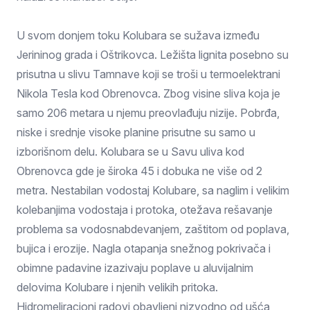
U svom donjem toku Kolubara se sužava između
Jerininog grada i Oštrikovca. Ležišta lignita posebno su
prisutna u slivu Tamnave koji se troši u termoelektrani
Nikola Tesla kod Obrenovca. Zbog visine sliva koja je
samo 206 metara u njemu preovlađuju nizije. Pobrđa,
niske i srednje visoke planine prisutne su samo u
izborišnom delu. Kolubara se u Savu uliva kod
Obrenovca gde je široka 45 i dobuka ne više od 2
metra. Nestabilan vodostaj Kolubare, sa naglim i velikim
kolebanjima vodostaja i protoka, otežava rešavanje
problema sa vodosnabdevanjem, zaštitom od poplava,
bujica i erozije. Nagla otapanja snežnog pokrivača i
obimne padavine izazivaju poplave u aluvijalnim
delovima Kolubare i njenih velikih pritoka.
Hidromeliracioni radovi obavljeni nizvodno od ušća