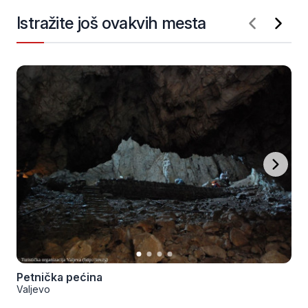
Istražite još ovakvih mesta
Petnička pećina
Valjevo