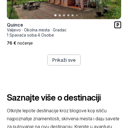
Quince
Valjevo
·
Okolna mesta
·
Gradac
1 Spavaća soba
·
4 Osobe
76 €
noćenje
Prikaži sve
Saznajte više o destinaciji
Otkrijte lepote destinacije kroz blogove koji ističu
najpoznatije znamenitosti, skrivena mesta i daju savete
za putovanje na ovu destinaciju. Krenite u avanturu