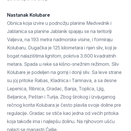
Nastanak Kolubare
Obnica koja izvire u podnožju planine Medvednik i
Jablanica sa planine Jablanik spajaju se na teritoriji
Valjeva, na 193 metra nadmorske visine, i formiraju
Kolubaru. Dugačka je 125 kilometara i njen sliv, koji je
bogat nalazištima lignitom, pokriva 3.600 kvadratnih
metara. Spada u reke sa kišno-snežnim režimom. Sliv
Kolubare je podeljen na gornji i donji sliv. Sa leve strane
su joj pritoke Rabas, Kladnica i Tamnava, a sa desne
Lepenica, Ribnica, Gradac, Banja, Toplica, Ljig,
Beljanica, Peštan i Turija. Zbog širokog i izvijuganog
rečnog korita Kolubara je često plavila svoje doline pre
regulacije. Gradac se stiče kao jedna od većih pritoka
koja takođe ima i najlepšu dolinu. Na njihovom ušću
nalazi se manastri Ćelije.