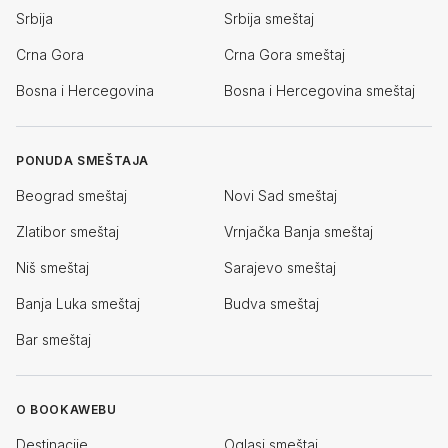
Srbija
Srbija smeštaj
Crna Gora
Crna Gora smeštaj
Bosna i Hercegovina
Bosna i Hercegovina smeštaj
PONUDA SMEŠTAJA
Beograd smeštaj
Novi Sad smeštaj
Zlatibor smeštaj
Vrnjačka Banja smeštaj
Niš smeštaj
Sarajevo smeštaj
Banja Luka smeštaj
Budva smeštaj
Bar smeštaj
O BOOKAWEBU
Destinacije
Oglasi smeštaj