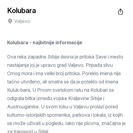
Kolubara
Valjevo
Kolubara - najbitnije informacije
Ova reka zapadne Srbije desna je pritoka Save i mesto
nastajanja joj je upravo grad Valjevo. Pripada slivu
Crnog mora i ima veliki broj pritoka. Poreklo imena nije
tačno utvrđeno, ali smatra se da je poteklo od imena
Kuluk-bara. U Prvom svetskom ratu na Kolubari se
odigrala bitka između vojske Kraljevine Srbije i
Austrougarske. U svom toku u Valjevu prolazi pored
kulturno-istorijskih spomenika, parkova i lokala, iz kojih
se može uživati u pogledu. Iako nije plovna, značajna je
za transport u Srbiji.