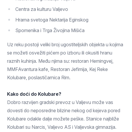
Centra za kulturu Valjevo
Hrama svetoga Nektarija Eginskog
Spomenika i Trga Živojina Mišića
Uz reku postoji veliki broj ugostiteljskih objekta u kojima
se možeti osvežiti pićem po izboru ili okusiti hranu
raznih kuhinja. Među njima su: restoran Hemingvej,
MMFAvantura kafe, Restoran Jefimija, Kej Reke
Kolubare, poslastičarnica Rim.
Kako doći do Kolubare?
Dobro razvijen gradski prevoz u Valjevu može vas
dovesti do neposredne blizine nekog od kejeva pored
Kolubare odakle dalje možete peške. Stanice najbliže
Kolubari su Narcis, Valjevo AS i Valjevska gimnazija.