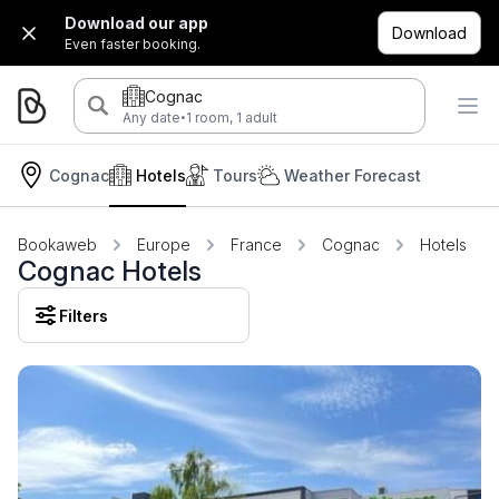
Download our app
Download
Even faster booking.
Cognac
·
Any date
1 room, 1 adult
Cognac
Hotels
Tours
Weather Forecast
Bookaweb
Europe
France
Cognac
Hotels
Cognac Hotels
Filters