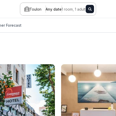
Toulon
Any date
1 room, 1 adult
er Forecast