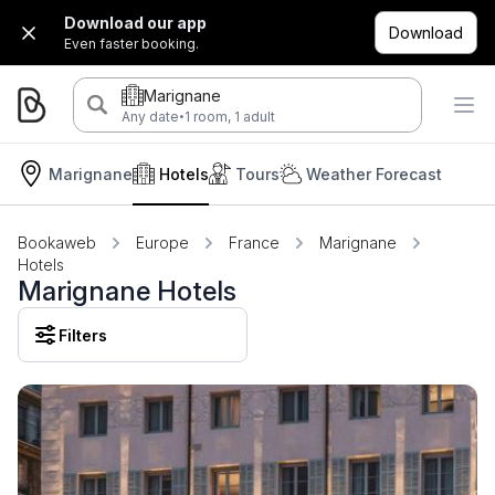
Download our app
Download
Even faster booking.
Marignane
·
Any date
1 room, 1 adult
Marignane
Hotels
Tours
Weather Forecast
Bookaweb
Europe
France
Marignane
Hotels
Marignane Hotels
Filters