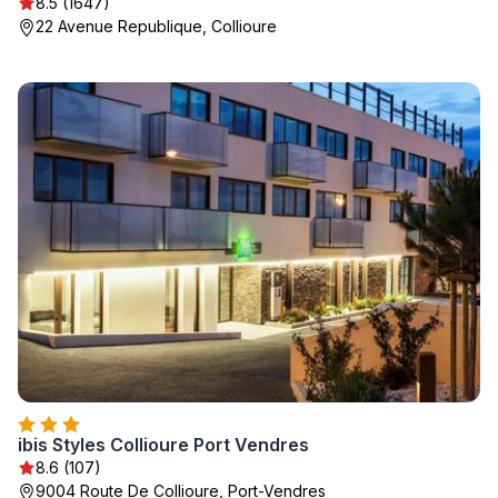
8.5 (1647)
22 Avenue Republique, Collioure
ibis Styles Collioure Port Vendres
8.6 (107)
9004 Route De Collioure, Port-Vendres