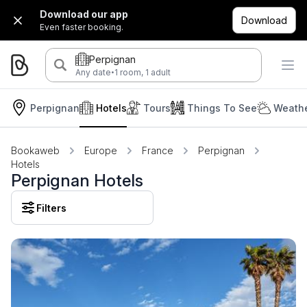
Download our app
Download
Even faster booking.
Perpignan
·
Any date
1 room, 1 adult
Perpignan
Hotels
Tours
Things To See
Weathe
Bookaweb
Europe
France
Perpignan
Hotels
Perpignan Hotels
Filters