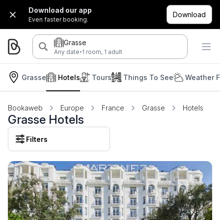
Download our app
Download
Even faster booking.
Grasse
·
Any date
1 room, 1 adult
Grasse
Hotels
Tours
Things To See
Weather F
Bookaweb
Europe
France
Grasse
Hotels
Grasse Hotels
Filters