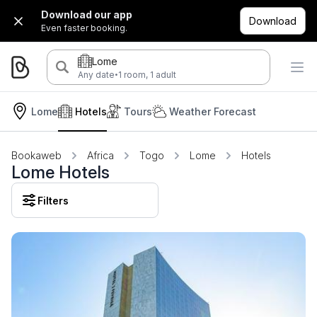
Download our app
Download
Even faster booking.
Lome
·
Any date
1 room, 1 adult
Lome
Hotels
Tours
Weather Forecast
Bookaweb
Africa
Togo
Lome
Hotels
Lome Hotels
Filters