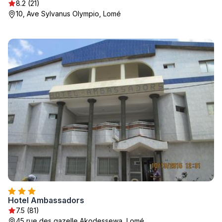
8.2 (21)
10, Ave Sylvanus Olympio, Lomé
Hotel Ambassadors
7.5 (81)
45 rue des gazelle,Akodessewa, Lomé