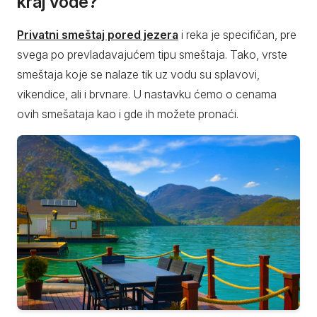
kraj vode?
Privatni smeštaj pored jezera
i reka je specifičan, pre
svega po prevladavajućem tipu smeštaja. Tako, vrste
smeštaja koje se nalaze tik uz vodu su splavovi,
vikendice, ali i brvnare. U nastavku ćemo o cenama
ovih smešataja kao i gde ih možete pronaći.