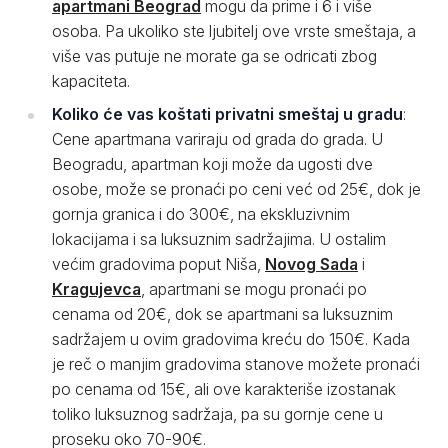
apartmani Beograd
mogu da prime i 6 i više
osoba. Pa ukoliko ste ljubitelj ove vrste smeštaja, a
više vas putuje ne morate ga se odricati zbog
kapaciteta.
Koliko će vas koštati privatni smeštaj u gradu
:
Cene apartmana variraju od grada do grada. U
Beogradu, apartman koji može da ugosti dve
osobe, može se pronaći po ceni već od 25€, dok je
gornja granica i do 300€, na ekskluzivnim
lokacijama i sa luksuznim sadržajima. U ostalim
većim gradovima poput Niša,
Novog Sada
i
Kragujevca
, apartmani se mogu pronaći po
cenama od 20€, dok se apartmani sa luksuznim
sadržajem u ovim gradovima kreću do 150€. Kada
je reč o manjim gradovima stanove možete pronaći
po cenama od 15€, ali ove karakteriše izostanak
toliko luksuznog sadržaja, pa su gornje cene u
proseku oko 70-90€.