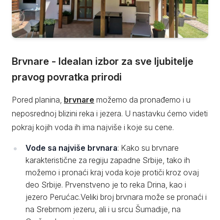
Brvnare - Idealan izbor za sve ljubitelje
pravog povratka prirodi
Pored planina,
brvnare
možemo da pronađemo i u
neposrednoj blizini reka i jezera. U nastavku ćemo videti
pokraj kojih voda ih ima najviše i koje su cene.
Vode sa najviše brvnara
: Kako su brvnare
karakteristične za regiju zapadne Srbije, tako ih
možemo i pronaći kraj voda koje protiči kroz ovaj
deo Srbije. Prvenstveno je to reka Drina, kao i
jezero Perućac.Veliki broj brvnara može se pronaći i
na Srebrnom jezeru, ali i u srcu Šumadije, na