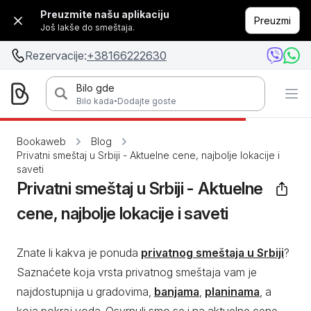
Preuzmite našu aplikaciju
Preuzmi
Još lakše do smeštaja.
Rezervacije:
+38166222630
Bilo gde
·
Bilo kada
Dodajte goste
Bookaweb
Blog
Privatni smeštaj u Srbiji - Aktuelne cene, najbolje lokacije i
saveti
Privatni smeštaj u Srbiji - Aktuelne
cene, najbolje lokacije i saveti
Znate li kakva je ponuda
privatnog smeštaja u Srbiji
?
Saznaćete koja vrsta privatnog smeštaja vam je
najdostupnija u gradovima,
banjama
,
planinama
, a