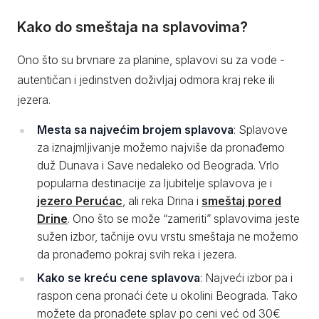
Kako do smeštaja na splavovima?
Ono što su brvnare za planine, splavovi su za vode -
autentičan i jedinstven doživljaj odmora kraj reke ili
jezera.
Mesta sa najvećim brojem splavova
: Splavove
za iznajmljivanje možemo najviše da pronađemo
duž Dunava i Save nedaleko od Beograda. Vrlo
popularna destinacije za ljubitelje splavova je i
jezero Perućac
, ali reka Drina i
smeštaj pored
Drine
. Ono što se može “zameriti” splavovima jeste
sužen izbor, tačnije ovu vrstu smeštaja ne možemo
da pronađemo pokraj svih reka i jezera.
Kako se kreću cene splavova
: Najveći izbor pa i
raspon cena pronaći ćete u okolini Beograda. Tako
možete da pronađete splav po ceni već od 30€