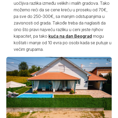
uočljiva razlika između velikih i malih gradova. Tako
možemo reći da se cene kreću u proseku od 70€,
pa sve do 250-300€, sa manjim odstupanjima u
zavisnosti od grada. Takođe treba da naglasiti da
ono što pravi najveću razliku u ceni jeste njihov
kapacitet, pa tako
kuća na dan Beograd
mogu
koštati i manje od 10 evra po osobi kada se putuje u
većim grupama.