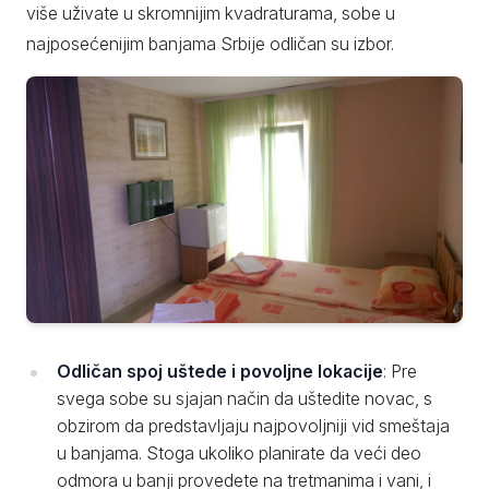
više uživate u skromnijim kvadraturama, sobe u
najposećenijim banjama Srbije odličan su izbor.
Odličan spoj uštede i povoljne lokacije
: Pre
svega sobe su sjajan način da uštedite novac, s
obzirom da predstavljaju najpovoljniji vid smeštaja
u banjama. Stoga ukoliko planirate da veći deo
odmora u banji provedete na tretmanima i vani, i