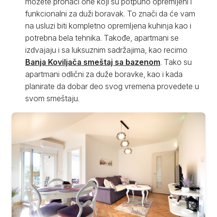
možete pronaći one koji su potpuno opremljeni i
funkcionalni za duži boravak. To znači da će vam
na usluzi biti kompletno opremljena kuhinja kao i
potrebna bela tehnika. Takođe, apartmani se
izdvajaju i sa luksuznim sadržajima, kao recimo
Banja Koviljača smeštaj sa bazenom
. Tako su
apartmani odlični za duže boravke, kao i kada
planirate da dobar deo svog vremena provedete u
svom smeštaju.