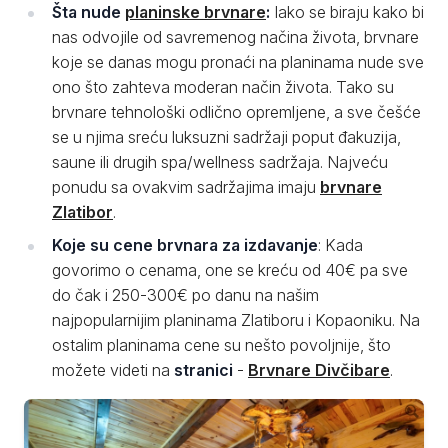
Šta nude
planinske brvnare
:
Iako se biraju kako bi
nas odvojile od savremenog načina života, brvnare
koje se danas mogu pronaći na planinama nude sve
ono što zahteva moderan način života. Tako su
brvnare tehnološki odlično opremljene, a sve češće
se u njima sreću luksuzni sadržaji poput đakuzija,
saune ili drugih spa/wellness sadržaja. Najveću
ponudu sa ovakvim sadržajima imaju
brvnare
Zlatibor
.
Koje su cene brvnara za izdavanje
: Kada
govorimo o cenama, one se kreću od 40€ pa sve
do čak i 250-300€ po danu na našim
najpopularnijim planinama Zlatiboru i Kopaoniku. Na
ostalim planinama cene su nešto povoljnije, što
možete videti na
stranici
-
Brvnare Divčibare
.