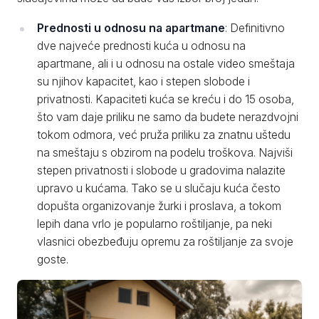
Prednosti u odnosu na apartmane
: Definitivno
dve najveće prednosti kuća u odnosu na
apartmane, ali i u odnosu na ostale video smeštaja
su njihov kapacitet, kao i stepen slobode i
privatnosti. Kapaciteti kuća se kreću i do 15 osoba,
što vam daje priliku ne samo da budete nerazdvojni
tokom odmora, već pruža priliku za znatnu uštedu
na smeštaju s obzirom na podelu troškova. Najviši
stepen privatnosti i slobode u gradovima nalazite
upravo u kućama. Tako se u slučaju kuća često
dopušta organizovanje žurki i proslava, a tokom
lepih dana vrlo je popularno roštiljanje, pa neki
vlasnici obezbeđuju opremu za roštiljanje za svoje
goste.