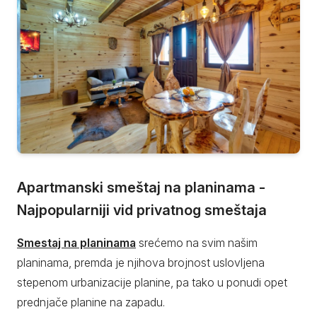
Apartmanski smeštaj na planinama -
Najpopularniji vid privatnog smeštaja
Smestaj na planinama
srećemo na svim našim
planinama, premda je njihova brojnost uslovljena
stepenom urbanizacije planine, pa tako u ponudi opet
prednjače planine na zapadu.