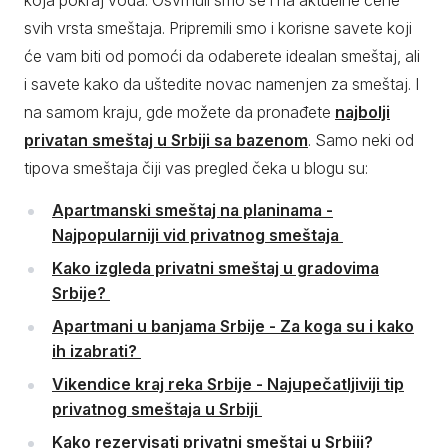
koja pokraj voda. Osvrnuli smo se i na aktuelne cene
svih vrsta smeštaja. Pripremili smo i korisne savete koji
će vam biti od pomoći da odaberete idealan smeštaj, ali
i savete kako da uštedite novac namenjen za smeštaj. I
na samom kraju, gde možete da pronađete
najbolji
privatan smeštaj u Srbiji sa bazenom
. Samo neki od
tipova smeštaja čiji vas pregled čeka u blogu su:
Apartmanski smeštaj na planinama -
Najpopularniji vid privatnog smeštaja
Kako izgleda privatni smeštaj u gradovima
Srbije?
Apartmani u banjama Srbije - Za koga su i kako
ih izabrati?
Vikendice kraj reka Srbije - Najupečatljiviji tip
privatnog smeštaja u Srbiji
Kako rezervisati privatni smeštaj u Srbiji?