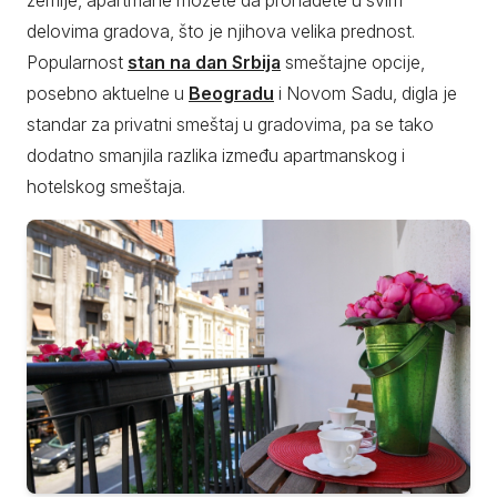
zemlje, apartmane možete da pronađete u svim
delovima gradova, što je njihova velika prednost.
Popularnost
stan na dan Srbija
smeštajne opcije,
posebno aktuelne u
Beogradu
i Novom Sadu, digla je
standar za privatni smeštaj u gradovima, pa se tako
dodatno smanjila razlika između apartmanskog i
hotelskog smeštaja.