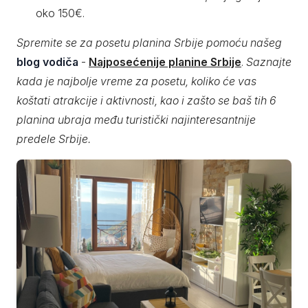
oko 150€.
Spremite se za posetu planina Srbije pomoću našeg
blog vodiča
-
Najposećenije planine Srbije
.
Saznajte
kada je najbolje vreme za posetu, koliko će vas
koštati atrakcije i aktivnosti, kao i zašto se baš tih 6
planina ubraja među turistički najinteresantnije
predele Srbije.