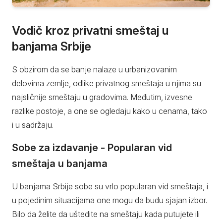
Vodič kroz privatni smeštaj u
banjama Srbije
S obzirom da se banje nalaze u urbanizovanim
delovima zemlje, odlike privatnog smeštaja u njima su
najsličnije smeštaju u gradovima. Međutim, izvesne
razlike postoje, a one se ogledaju kako u cenama, tako
i u sadržaju.
Sobe za izdavanje - Popularan vid
smeštaja u banjama
U banjama Srbije sobe su vrlo popularan vid smeštaja, i
u pojedinim situacijama one mogu da budu sjajan izbor.
Bilo da želite da uštedite na smeštaju kada putujete ili