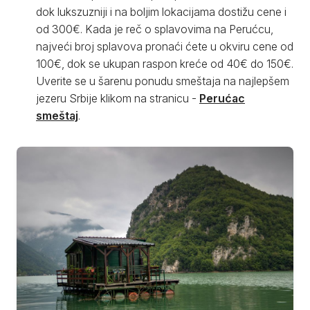
dok lukszuzniji i na boljim lokacijama dostižu cene i
od 300€. Kada je reč o splavovima na Perućcu,
najveći broj splavova pronaći ćete u okviru cene od
100€, dok se ukupan raspon kreće od 40€ do 150€.
Uverite se u šarenu ponudu smeštaja na najlepšem
jezeru Srbije klikom na stranicu -
Perućac
smeštaj
.