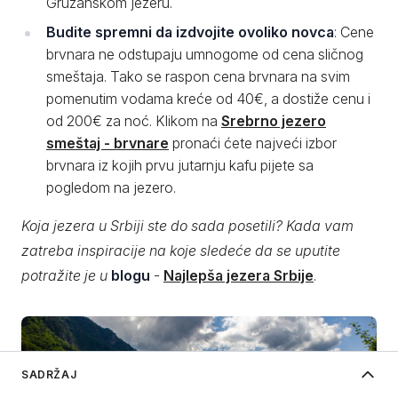
Gružanskom jezeru.
Budite spremni da izdvojite ovoliko novca
: Cene
brvnara ne odstupaju umnogome od cena sličnog
smeštaja. Tako se raspon cena brvnara na svim
pomenutim vodama kreće od 40€, a dostiže cenu i
od 200€ za noć. Klikom na
Srebrno jezero
smeštaj - brvnare
pronaći ćete najveći izbor
brvnara iz kojih prvu jutarnju kafu pijete sa
pogledom na jezero.
Koja jezera u Srbiji ste do sada posetili? Kada vam
zatreba inspiracije na koje sledeće da se uputite
potražite je u
blogu
-
Najlepša jezera Srbije
.
SADRŽAJ
Koje su odlike privatnog smeštaja na planinama Srbije?