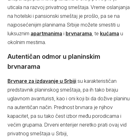
uticala na razvoj privatnog smeštaja. Vreme oslanjanja
na hotelski i pansionski smeštaj je prošlo, pa se na
najposećenijim planinama Srbije možete smestiti u
luksuznim
apartmanima
i
brvnarama
, te
kućama
u
okolnim mestima.
Autentičan odmor u planinskim
brvnarama
Brvnare za izdavanje u Srbiji
su karakterističan
predstavnik planinskog smeštaja, pa ih tako biraju
uglavnom avanturisti, kao i oni koji bi da dožive planinu
na autentičan način. Prednost brvnara je njihov
kapacitet, pa su tako čest izbor među porodicama i
većim grupama. Drveni enterijer neretko prati ovaj vid
privatnog smeštaja u Srbiji,