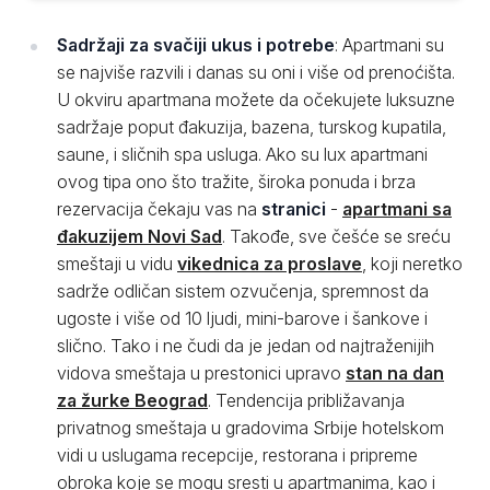
Sadržaji za svačiji ukus i potrebe
: Apartmani su
se najviše razvili i danas su oni i više od prenoćišta.
U okviru apartmana možete da očekujete luksuzne
sadržaje poput đakuzija, bazena, turskog kupatila,
saune, i sličnih spa usluga. Ako su lux apartmani
ovog tipa ono što tražite, široka ponuda i brza
rezervacija čekaju vas na
stranici
-
apartmani sa
đakuzijem Novi Sad
. Takođe, sve češće se sreću
smeštaji u vidu
vikednica za proslave
, koji neretko
sadrže odličan sistem ozvučenja, spremnost da
ugoste i više od 10 ljudi, mini-barove i šankove i
slično. Tako i ne čudi da je jedan od najtraženijih
vidova smeštaja u prestonici upravo
stan na dan
za žurke Beograd
. Tendencija približavanja
privatnog smeštaja u gradovima Srbije hotelskom
vidi u uslugama recepcije, restorana i pripreme
obroka koje se mogu sresti u apartmanima, kao i