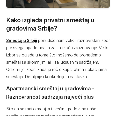
Kako izgleda privatni smeštaj u
gradovima Srbije?
Smestaj u Srbiji
ponudiće nam veliki i raznovrstan izbor
pre svega apartmana, a zatim i kuća za izdavanje. Veliki
izbor se ogleda u tome što možemo da pronađemo
smeštaj sa skomnijim, ali i sa luksuznim sadržajem.
Odličan je izbor i kada je reč o kapcitetima i lokacijama
smeštaja. Detaljnije i konkretnije u nastavku.
Apartmanski smeštaj u gradovima -
Raznovrsnost sadržaja najveći plus
Bilo da se radi o manjim ili većim gradovima naše