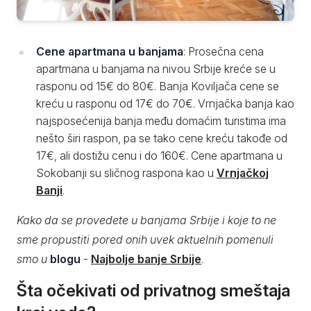
Cene apartmana u banjama
: Prosečna cena
apartmana u banjama na nivou Srbije kreće se u
rasponu od 15€ do 80€. Banja Koviljača cene se
kreću u rasponu od 17€ do 70€. Vrnjačka banja kao
najsposećenija banja među domaćim turistima ima
nešto širi raspon, pa se tako cene kreću takođe od
17€, ali dostižu cenu i do 160€. Cene apartmana u
Sokobanji su sličnog raspona kao u
Vrnjačkoj
Banji
.
Kako da se provedete u banjama Srbije i koje to ne
sme propustiti pored onih uvek aktuelnih pomenuli
smo u
blogu
-
Najbolje banje Srbije
.
Šta očekivati od privatnog smeštaja