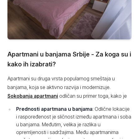
Apartmani u banjama Srbije - Za koga su i
kako ih izabrati?
Apartmani su druga vrsta popularnog smeštaja u
banjama, koja se aktivno razvija i modernizuje.
Sokobanja apartmani
odličan su primer toga, kako je
Prednosti apartmana u banjama
: Odlične lokacije
i raspoređenost je sličnost između apartmana i soba
u banjama. Međutim, velika je razlika u
opremljenosti i sadržajima. Među apartmanima