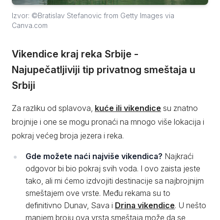
Izvor: ©Bratislav Stefanovic from Getty Images via
Canva.com
Vikendice kraj reka Srbije -
Najupečatljiviji tip privatnog smeštaja u
Srbiji
Za razliku od splavova,
kuće ili vikendice
su znatno
brojnije i one se mogu pronaći na mnogo više lokacija i
pokraj većeg broja jezera i reka.
Gde možete naći najviše vikendica?
Najkraći
odgovor bi bio pokraj svih voda. I ovo zaista jeste
tako, ali mi ćemo izdvojiti destinacije sa najbrojnijm
smeštajem ove vrste. Među rekama su to
definitivno Dunav, Sava i
Drina vikendice
. U nešto
manjem broju ova vrsta smeštaja može da se