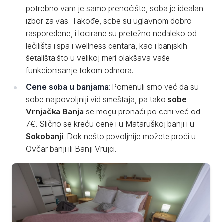
potrebno vam je samo prenoćište, soba je idealan
izbor za vas. Takođe, sobe su uglavnom dobro
raspoređene, i locirane su pretežno nedaleko od
lečilišta i spa i wellness centara, kao i banjskih
šetališta što u velikoj meri olakšava vaše
funkcionisanje tokom odmora.
Cene soba u banjama
: Pomenuli smo već da su
sobe najpovoljniji vid smeštaja, pa tako
sobe
Vrnjačka Banja
se mogu pronaći po ceni već od
7€. Slično se kreću cene i u Mataruškoj banji i u
Sokobanji
. Dok nešto povoljnije možete proći u
Ovčar banji ili Banji Vrujci.