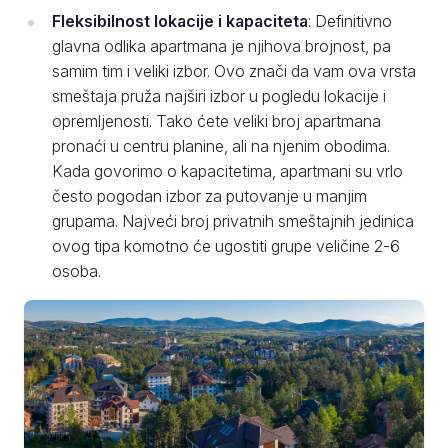
Fleksibilnost lokacije i kapaciteta
: Definitivno
glavna odlika apartmana je njihova brojnost, pa
samim tim i veliki izbor. Ovo znači da vam ova vrsta
smeštaja pruža najširi izbor u pogledu lokacije i
opremljenosti. Tako ćete veliki broj apartmana
pronaći u centru planine, ali na njenim obodima.
Kada govorimo o kapacitetima, apartmani su vrlo
često pogodan izbor za putovanje u manjim
grupama. Najveći broj privatnih smeštajnih jedinica
ovog tipa komotno će ugostiti grupe veličine 2-6
osoba.