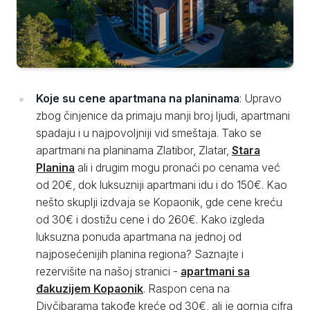
Koje su cene apartmana na planinama
: Upravo
zbog činjenice da primaju manji broj ljudi, apartmani
spadaju i u najpovoljniji vid smeštaja. Tako se
apartmani na planinama Zlatibor, Zlatar,
Stara
Planina
ali i drugim mogu pronaći po cenama već
od 20€, dok luksuzniji apartmani idu i do 150€. Kao
nešto skuplji izdvaja se Kopaonik, gde cene kreću
od 30€ i dostižu cene i do 260€. Kako izgleda
luksuzna ponuda apartmana na jednoj od
najposećenijih planina regiona? Saznajte i
rezervišite na našoj stranici -
apartmani sa
đakuzijem Kopaonik
. Raspon cena na
Divčibarama takođe kreće od 30€, ali je gornja cifra