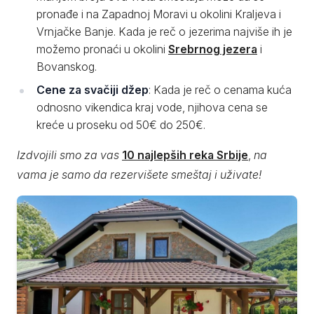
pronađe i na Zapadnoj Moravi u okolini Kraljeva i
Vrnjačke Banje. Kada je reč o jezerima najviše ih je
možemo pronaći u okolini
Srebrnog jezera
i
Bovanskog.
Cene za svačiji džep
: Kada je reč o cenama kuća
odnosno vikendica kraj vode, njihova cena se
kreće u proseku od 50€ do 250€.
Izdvojili smo za vas
10 najlepših reka Srbije
,
na
vama je samo da rezervišete smeštaj i uživate!