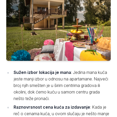
Sužen izbor lokacija je mana
: Jedina mana kuća
jeste manji izbor u odnosu na apartamane. Najveći
broj njih smešten je u širim centrima gradova ili
okolini, dok ćemo kuću u samom centru grada
nešto teže pronaći.
Raznovrsnost cena kuća za izdavanje
: Kada je
reč o cenama kuća, u ovom slučaju je nešto manje