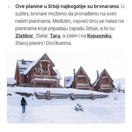
Ove planine u Srbiji najbogatije su brvnarama
: U
suštini, brvnare možemo da pronađemo na svim
našim planinama. Međutim, najveći broj se nalazi na
planinama koje pripadaju zapadu Srbije, a to su
Zlatibor
, Zlatar,
Tara
, a zatim i na
Kopaoniku
,
Staroj planini i Divčibarima.