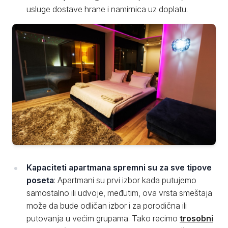
usluge dostave hrane i namirnica uz doplatu.
Kapaciteti apartmana spremni su za sve tipove
poseta
: Apartmani su prvi izbor kada putujemo
samostalno ili udvoje, međutim, ova vrsta smeštaja
može da bude odličan izbor i za porodična ili
putovanja u većim grupama. Tako recimo
trosobni