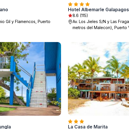
cano
8.6 (115)
nio Gil y Flamencos, Puerto
Av. Los Jieles S/N y Las Frag
metros del Malecon), Puerto V
ungla
La Casa de Marita