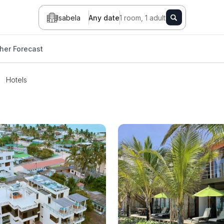
Isabela
Any date
1 room, 1 adult
her Forecast
Hotels