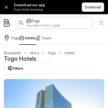
Download our app
Download
Even faster booking.
Togo
·
Any date
1 room, 1 adult
Togo
Hotels
Tours
Bookaweb
Africa
Togo
Hotels
Togo Hotels
Filters