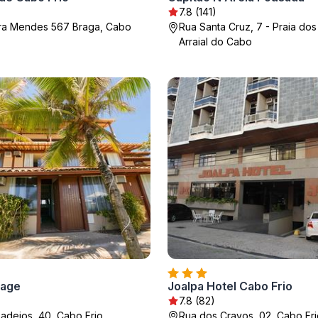
7.8 (141)
ira Mendes 567 Braga, Cabo
Rua Santa Cruz, 7 - Praia dos
Arraial do Cabo
lage
Joalpa Hotel Cabo Frio
7.8 (82)
adejos, 40, Cabo Frio
Rua dos Cravos, 02, Cabo Fri