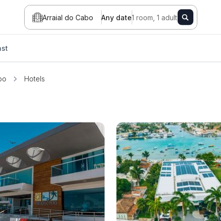
Arraial do Cabo
Any date
1 room, 1 adult
ast
bo
Hotels