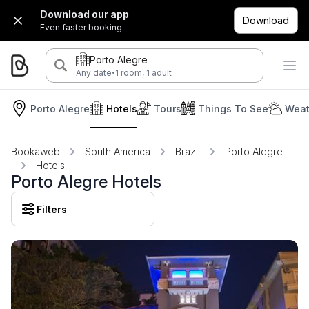
Download our app
Download
Even faster booking.
Porto Alegre
·
Any date
1 room, 1 adult
Porto Alegre
Hotels
Tours
Things To See
Weat
Bookaweb
South America
Brazil
Porto Alegre
Hotels
Porto Alegre Hotels
Filters