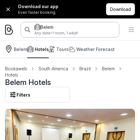
Download our app
Download
Even faster booking.
Belem
·
Any date
1 room, 1 adult
Belem
Hotels
Tours
Weather Forecast
Bookaweb
South America
Brazil
Belem
Hotels
Belem Hotels
Filters