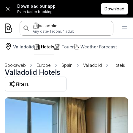
Download our app
Download
Even faster booking.
Valladolid
·
Any date
1 room, 1 adult
Valladolid
Hotels
Tours
Weather Forecast
Bookaweb
Europe
Spain
Valladolid
Hotels
Valladolid Hotels
Filters