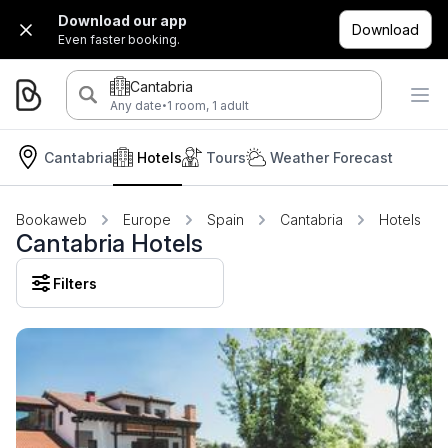
Download our app
Download
Even faster booking.
Cantabria
·
Any date
1 room, 1 adult
Cantabria
Hotels
Tours
Weather Forecast
Bookaweb
Europe
Spain
Cantabria
Hotels
Cantabria Hotels
Filters