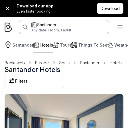
Download our app
Download
Even faster booking.
Santander
·
Any date
1 room, 1 adult
Santander
Hotels
Tours
Things To See
Weathe
Bookaweb
Europe
Spain
Santander
Hotels
Santander Hotels
Filters