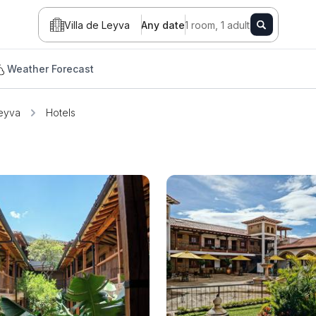
Villa de Leyva
Any date
1 room, 1 adult
Weather Forecast
Leyva
Hotels