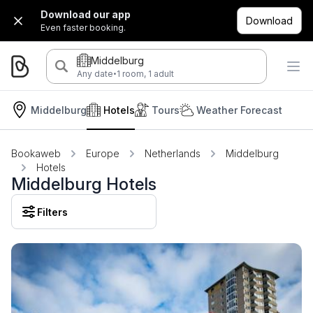
Download our app
Download
Even faster booking.
Middelburg
·
Any date
1 room, 1 adult
Middelburg
Hotels
Tours
Weather Forecast
Bookaweb
Europe
Netherlands
Middelburg
Hotels
Middelburg Hotels
Filters