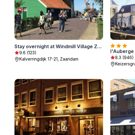
Stay overnight at Windmill Village Zaanse Schans - Amsterdam
l'Auberge
9.6 (123)
8.3 (946)
Kalverringdijk 17-21, Zaandam
Keizersgr