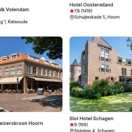
Hotel Oostereiland
alk Volendam
7.8 (1419)
Schuijteskade 5, Hoorn
 1, Katwoude
Slot Hotel Schagen
Keizerskroon Hoorn
9 (199)
Slotplein 4, Schagen