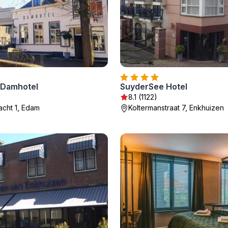
 Damhotel
SuyderSee Hotel
8.1 (1122)
acht 1, Edam
Koltermanstraat 7, Enkhuizen