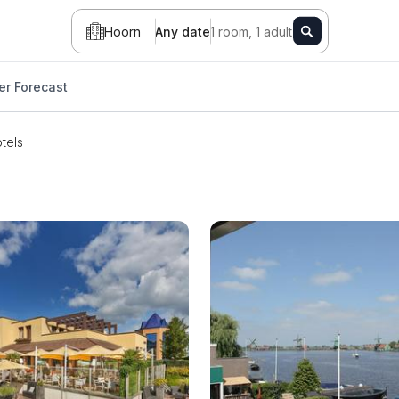
Hoorn
Any date
1 room, 1 adult
r Forecast
tels