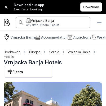
Download our app
Download
Even faster booking.
Vrnjacka Banja
·
Any date
1 room, 1 adult
Vrnjacka Banja
Accommodation
Attractions
Weat
Bookaweb
Europe
Serbia
Vrnjacka Banja
Hotels
Vrnjacka Banja Hotels
Filters