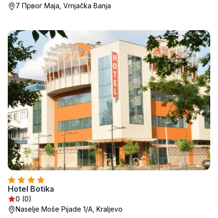
7 Првог Маја, Vrnjačka Banja
Hotel Botika
0 (0)
Naselje Moše Pijade 1/A, Kraljevo