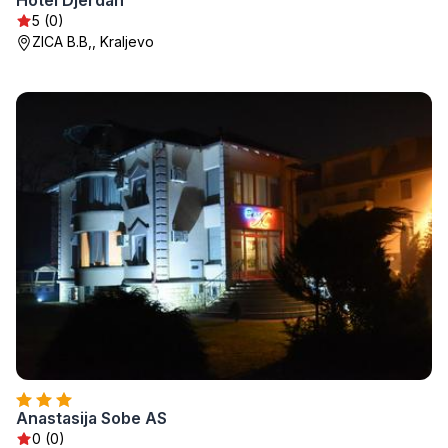
Hotel Djerdan
5 (0)
ZICA B.B,, Kraljevo
Anastasija Sobe AS
0 (0)