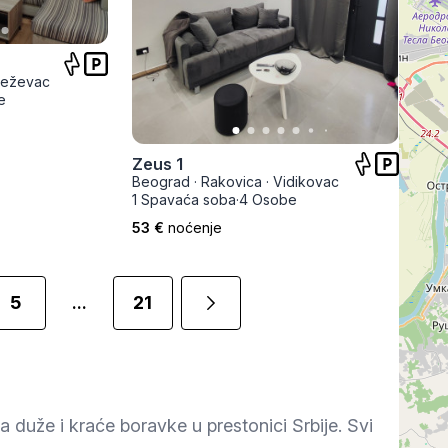
eževac
e
Zeus 1
Beograd
·
Rakovica
·
Vidikovac
1 Spavaća soba
·
4 Osobe
53 €
noćenje
5
21
...
 duže i kraće boravke u prestonici Srbije. Svi