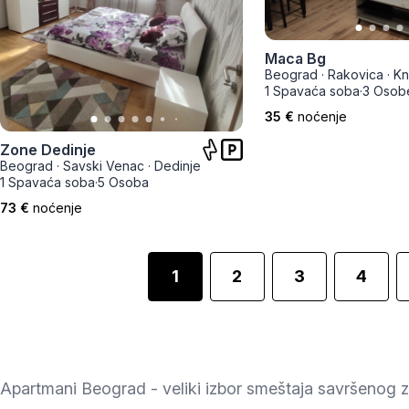
Maca Bg
Beograd
·
Rakovica
·
Kn
1 Spavaća soba
·
3 Osob
35 €
noćenje
Zone Dedinje
Beograd
·
Savski Venac
·
Dedinje
1 Spavaća soba
·
5 Osoba
73 €
noćenje
1
2
3
4
Apartmani Beograd - veliki izbor smeštaja savršenog za