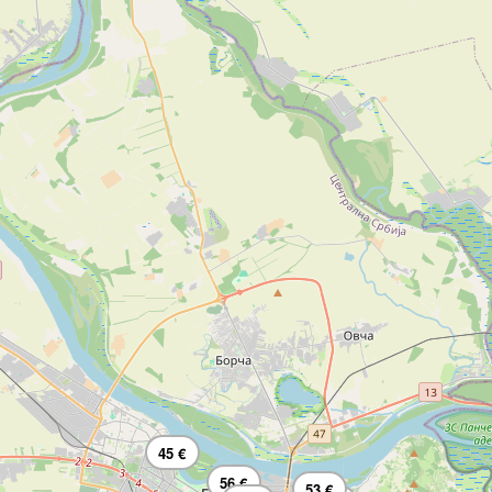
45 €
56 €
53 €