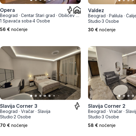
Smederevo
Opera
Valdez
Čačak
Beograd
·
Centar Stari grad
·
Obilićev venac
Beograd
·
Palilula
·
Ćalij
1 Spavaća soba
·
4 Osobe
Studio
·
3 Osobe
Pančevo
56 €
noćenje
30 €
noćenje
Vranje
Paraćin
Kikinda
Srbobran
Inđija
Slavija Corner 3
Slavija Corner 2
Beograd
·
Vračar
·
Slavija
Beograd
·
Vračar
·
Slavi
Ruma
Studio
·
2 Osobe
Studio
·
3 Osobe
70 €
noćenje
58 €
noćenje
Sremski Karlovci