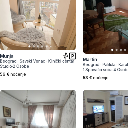
Munja
Martin
Beograd
·
Savski Venac
·
Klinički centar
Beograd
·
Palilula
·
Kara
Studio
·
2 Osobe
1 Spavaća soba
·
4 Osob
56 €
noćenje
53 €
noćenje