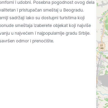
komforni i udobni. Posebna pogodnost ovog dela
alitetan i pristupačan smeštaj u Beogradu.
niji sadržaji lako su dostupni turistima koji
ponude smeštaja izaberete objekat koji najviše
vanju u najvećem i najpopularnije gradu Srbije.
savršen odmor i prenoćište.