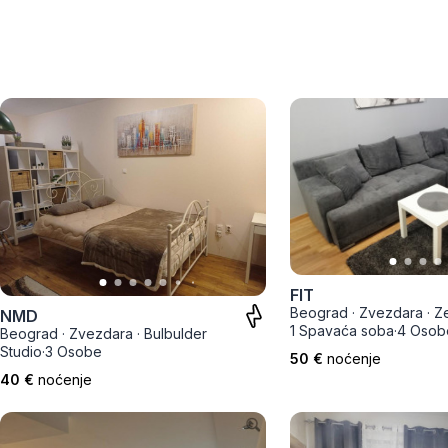
Zlatar
FIT
Beograd
·
Zvezdara
·
Z
NMD
1 Spavaća soba
·
4 Osob
Beograd
·
Zvezdara
·
Bulbulder
Studio
·
3 Osobe
50 €
noćenje
40 €
noćenje