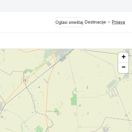
Destinacije
Prijava
Oglasi smeštaj
+
−
Divčibare
Vrnjačka Banja
Spremite se za virtuelno putovanje
kroz jednu od najlepših zemalja
Perućac
Evrope i sveta. Uživaćete u prikazima
planinskih masiva poput Tare i Šar-
Kladovo
planine, ali i u ravničarskim predelima
prostrane Vojvodine. Istraživanje
Aranđelovac
tradicije i kulturnog dobra Srbije
otkriće vam pravu narav srpskog