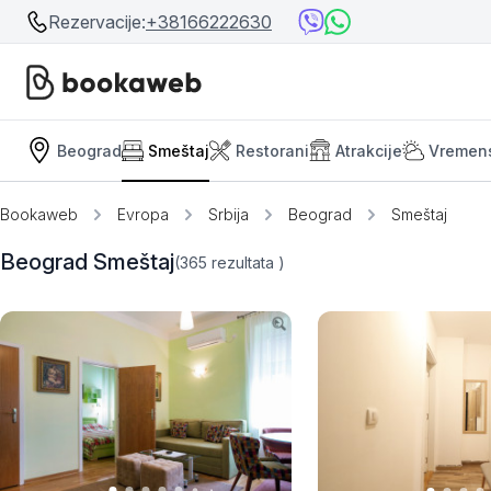
Rezervacije:
+38166222630
Beograd
Smeštaj
Restorani
Atrakcije
Vremen
Srbija
Srbija
Bosna i Hercegovina
Bookaweb
Evropa
Srbija
Beograd
Smeštaj
Crna Gora
Beograd
Beograd Smeštaj
(365
rezultata
)
Ostalo
Niš
Srebrno jezero
Prolom Banja
Užice