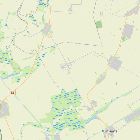
Šabac
naroda, a slike lokalnih i tradicionalnih
specijaliteta osetićete i na svojim
nepcima.
Loznica
Sombor
Zaječar
Vrbas
Majdanpek
Ub
Donji Milanovac
Apatin
Palić