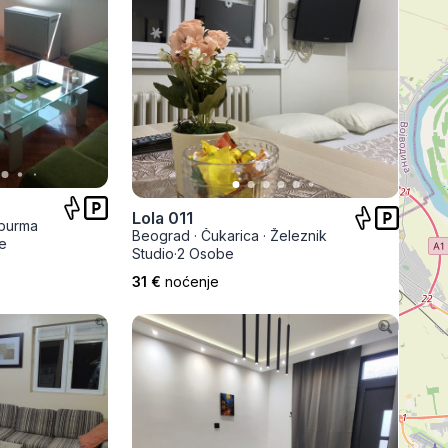
Lola 011
burma
Beograd
·
Čukarica
·
Železnik
e
Studio
·
2 Osobe
31 €
noćenje