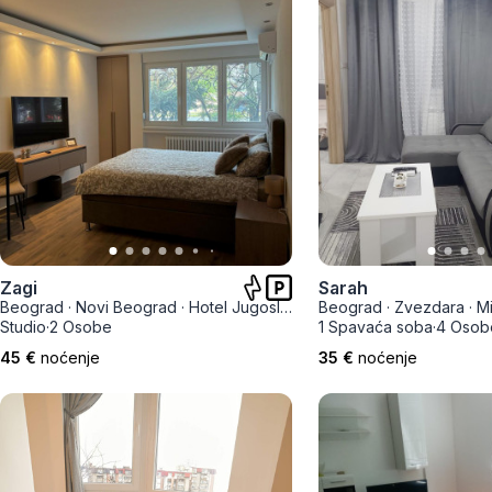
Zagi
Sarah
Beograd
·
Novi Beograd
·
Hotel Jugoslavija
Beograd
·
Zvezdara
·
Mi
Studio
·
2 Osobe
1 Spavaća soba
·
4 Osob
45 €
noćenje
35 €
noćenje