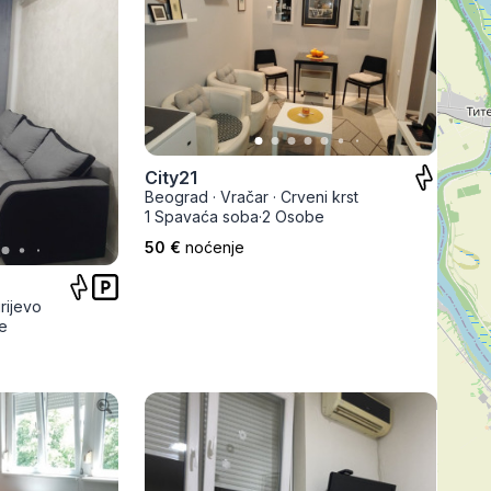
City21
Beograd
·
Vračar
·
Crveni krst
1 Spavaća soba
·
2 Osobe
50 €
noćenje
rijevo
e