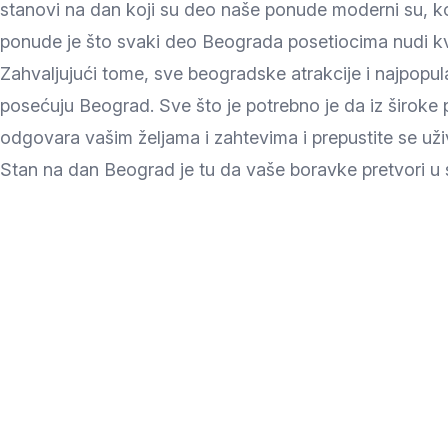
stanovi na dan koji su deo naše ponude moderni su, 
ponude je što svaki deo Beograda posetiocima nudi kv
Zahvaljujući tome, sve beogradske atrakcije i najpopular
posećuju Beograd. Sve što je potrebno je da iz široke 
odgovara vašim željama i zahtevima i prepustite se uži
Stan na dan Beograd je tu da vaše boravke pretvori u 