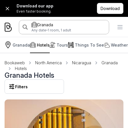
Download our app
Download
Even faster booking.
Granada
·
Any date
1 room, 1 adult
Granada
Hotels
Tours
Things To See
Weather
Bookaweb
North America
Nicaragua
Granada
Hotels
Granada Hotels
Filters